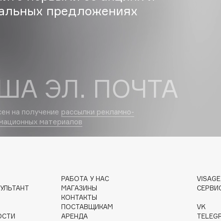
альных предложениях
Dr.Althea
Dr.Ceuracle
Dr.Jart+
DSD de Luxe
ША ЭЛ. ПОЧТА
Dyson
сен на получение
рассылки рекламно-
мационных материалов
Estée Lauder
РАБОТА У НАС
VISAG
УЛЬТАНТ
МАГАЗИНЫ
СЕРВИ
Etat Pur
КОНТАКТЫ
Etude House
ПОСТАВЩИКАМ
VK
ОСТИ
АРЕНДА
TELEG
Etude organix