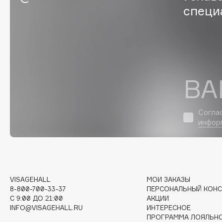
D
специ
d'Alba
Dior
DABO
Divage
DARLING*
Dolce & Gabbana
Darphin
Dolomit
ВА
Davines
Dorco
Deonica
DP Daily Perfection
Dessange
Dr. Vranjes Firenze
Согла
инфор
E
Eat My
Ella Bartsueva Brushes
VISAGEHALL
МОИ ЗАКАЗЫ
8-800-700-33-37
ПЕРСОНАЛЬНЫЙ КОНС
Ecolatier
EMBRACE Haircare
C 9:00 ДО 21:00
АКЦИИ
Ecotools
Emmanuelle Jane
INFO@VISAGEHALL.RU
ИНТЕРЕСНОЕ
ПРОГРАММА ЛОЯЛЬН
EGG
Enough