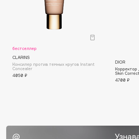
BLOME
C
Cadence
Chupa Chups
бестселлер
Capelli Dorati
Clarette
CLARINS
DIOR
Консилер против темных кругов Instant
Carbon Theory
Clarins
Concealer
Корректор 
Skin Correc
Carmex
Clarins Precious
4050 ₽
4700 ₽
Carolina Herrera
Clinique
Catrice
Clive Christian
Celimax
Club De Nuit
Cettua
Collagenina
Узнав