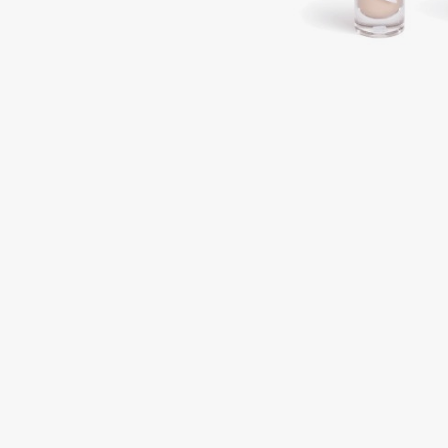
Подарки
0 - 9
Для дома
100BON
22|11
Техника
A
Acqua di Parma
Amina Daudova Brushes
Acque di Italia
Amouage
Adele for you
Amuleto Di Casa
Advante
Angiopharm
ЭКСКЛЮЗИВ
ЭКСКЛЮЗИВ
Aesop
Annbeauty
Age Stop
Anua
ЭКСКЛЮЗИВ
Apadent
AHFA Cosmetics
Apagard
Ajmal