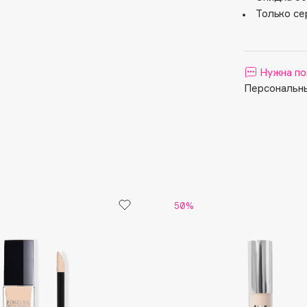
Aveda
Только се
Avene
Нужна по
Персональны
Boadicea The Victorious
Bobbi Brown
BOOMSHOP
BORK
50%
Brunello Cucinelli
Bvlgari
by TERRY
BY WISHTREND
Byredo