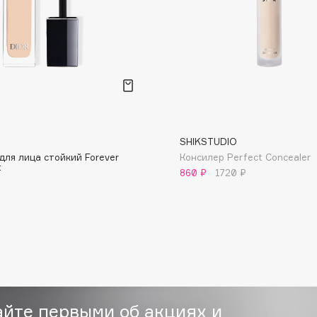
Consly
Corimo
SHIKSTUDIO
CosRX
для лица стойкий Forever
Консилер Perfect Concealer
t
Cottolina
860 ₽
1720 ₽
Crescina
Cunzite
Curaprox
айте первыми об акциях и