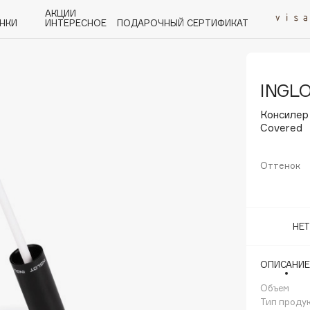
АКЦИИ
НКИ
ИНТЕРЕСНОЕ
ПОДАРОЧНЫЙ СЕРТИФИКАТ
INGL
P
Q
R
S
T
U
V
W
Y
Z
А - Я
Консилер 
Covered
Оттенок
Angiopharm
KIKO Milano
НЕ
Estée Lauder
Clarins
ОПИСАНИЕ
Объем
Тип проду