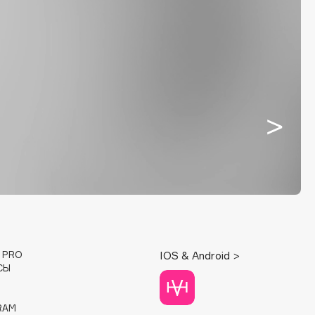
E PRO
IOS & Android >
СЫ
RAM