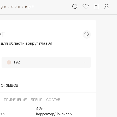
OT
для области вокруг глаз All
102
104
20%
105
20%
Т ОТЗЫВОВ
106
20%
ПРИМЕНЕНИЕ
БРЕНД
СОСТАВ
107
20%
4,2мл
кта
Корректор/Консилер