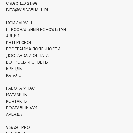
C 9:00 ДО 21:00
Collagenina
INFO@VISAGEHALL.RU
Consly
Corimo
МОИ ЗАКАЗЫ
CosRX
ПЕРСОНАЛЬНЫЙ КОНСУЛЬТАНТ
АКЦИИ
Cottolina
ИНТЕРЕСНОЕ
Crescina
ПРОГРАММА ЛОЯЛЬНОСТИ
Cunzite
ДОСТАВКА И ОПЛАТА
Curaprox
ВОПРОСЫ И ОТВЕТЫ
БРЕНДЫ
КАТАЛОГ
D
РАБОТА У НАС
МАГАЗИНЫ
d'Alba
КОНТАКТЫ
DABO
ПОСТАВЩИКАМ
DARLING*
АРЕНДА
Darphin
VISAGE PRO
Davines
СЕРВИСЫ