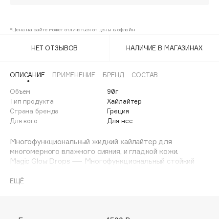
Adele for you
1 сияющий розовый
25%
Финал лета
Advante
ЭКСКЛЮЗИВ
*Цена на сайте может отличаться от цены в офлайн
1 АВГ - 31 АВГ
Aesop
НЕТ ОТЗЫВОВ
НАЛИЧИЕ В МАГАЗИНАХ
Age Stop
ЭКСКЛЮЗИВ
AHFA Cosmetics
ОПИСАНИЕ
ПРИМЕНЕНИЕ
БРЕНД
СОСТАВ
Ajmal
Объем
90г
Alix Avien
Тип продукта
Хайлайтер
Allies of Skin
Страна бренда
Греция
AMAN
Для кого
Для нее
Amina Daudova Brushes
Многофункциональный жидкий хайлайтер для
Amouage
многомерного влажного сияния, и гладкой кожи.
Amuleto Di Casa
Magic Glow Drops — Многофункциональный стойкий
жидкий хайлайтер для создания стойкого
Angiopharm
ЭКСКЛЮЗИВ
ультрасияющего и трендового эффекта влажной кожи.
ЕЩЁ
Annbeauty
Его легкая и увлажняющая текстура создает эффект
многомерного влажного сияния, и эффекта гладкой
Anua
кожи. Продукт легко наслаивать, придавая еще
Apadent