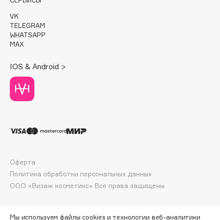
Deonica
VK
Dessange
TELEGRAM
WHATSAPP
Dior
MAX
Divage
Dolce & Gabbana
IOS & Android >
Dolomit
Dorco
DP Daily Perfection
Dr. Vranjes Firenze
Dr.Althea
Dr.Ceuracle
Dr.Jart+
Оферта
DSD de Luxe
Политика обработки персональных данных
ООО «Визаж косметикс» Все права защищены
Dyson
Мы используем файлы cookies и технологии веб-аналитики