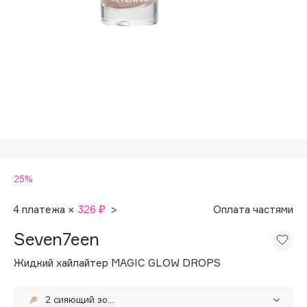
Подарки
Tom Ford
HFC
Для дома
Angiopharm
Техника
KIKO Milano
Estée Lauder
Clarins
0 - 9
25%
100BON
22|11
4 платежа ×
326 ₽
>
Оплата частями
Seven7een
A
Жидкий хайлайтер MAGIC GLOW DROPS
Acqua di Parma
Acque di Italia
2 сияющий золотой