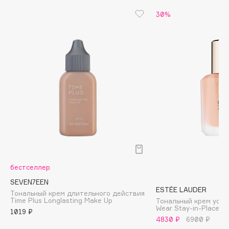
Biomed
30%
Biorepair
Blanx
Blistex
BLOME
Boadicea The Victorious
Bobbi Brown
BOOMSHOP
BORK
Brunello Cucinelli
Bvlgari
by TERRY
бестселлер
BY WISHTREND
SEVEN7EEN
Byredo
ESTÉE LAUDER
Тональный крем длительного действия
Time Plus Longlasting Make Up
Тональный крем усто
Wear Stay-in-Place 
1019 ₽
4830 ₽
6900 ₽
C