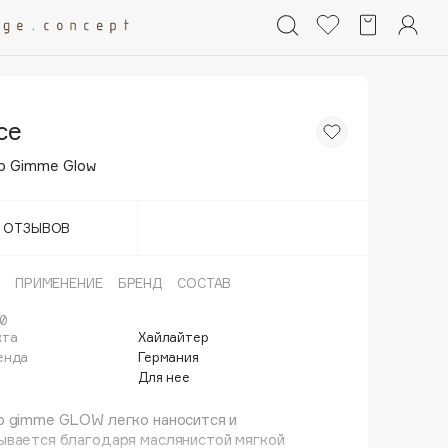
ce
р Gimme Glow
Т ОТЗЫВОВ
ПРИМЕНЕНИЕ
БРЕНД
СОСТАВ
10
кта
Хайлайтер
енда
Германия
Для нее
р gimme GLOW легко наносится и
ывается благодаря маслянистой мягкой