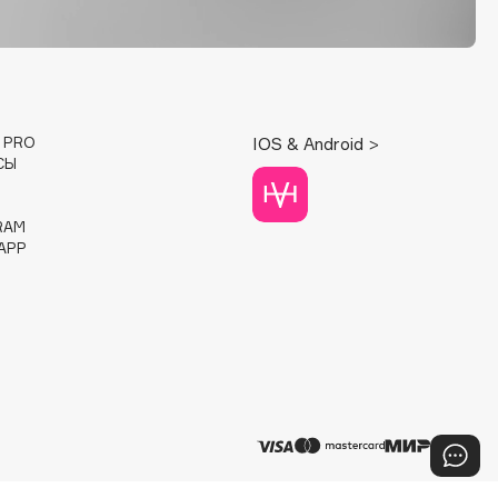
E PRO
IOS & Android >
СЫ
RAM
APP