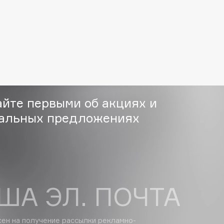
Consly
Corimo
айте первыми об акциях и
CosRX
альных предложениях
Cottolina
Crescina
Cunzite
Curaprox
ША ЭЛ. ПОЧТА
сен на получение
рассылки рекламно-