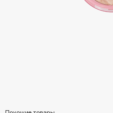
Подарки
0 - 9
Для дома
100BON
22|11
Техника
A
Acqua di Parma
Amina Daudova Brushes
Acque di Italia
Amouage
Adele for you
Amuleto Di Casa
Advante
Angiopharm
ЭКСКЛЮЗИВ
ЭКСКЛЮЗИВ
Aesop
Annbeauty
Age Stop
Anua
ЭКСКЛЮЗИВ
Apadent
AHFA Cosmetics
Apagard
Ajmal
Похожие товары