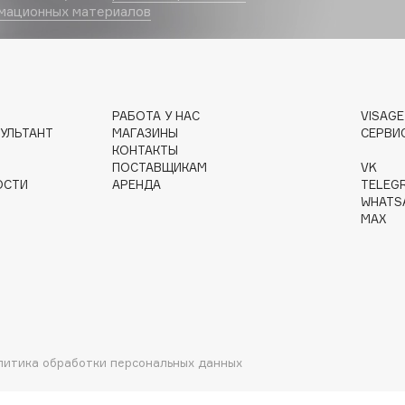
мационных материалов
Dr.Althea
Dr.Ceuracle
Dr.Jart+
РАБОТА У НАС
VISAG
DSD de Luxe
УЛЬТАНТ
МАГАЗИНЫ
СЕРВИ
Dyson
КОНТАКТЫ
ПОСТАВЩИКАМ
VK
ОСТИ
АРЕНДА
TELEG
WHATS
MAX
Estrâde
Estée Lauder
литика обработки персональных данных
Etat Pur
Etude House