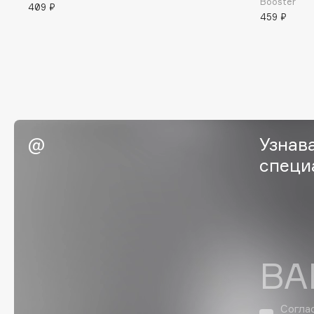
Booster
409 ₽
BLOME
459 ₽
C
Cadence
Chupa Chups
Capelli Dorati
Clarette
Узнав
Carbon Theory
Clarins
специ
Carmex
Clarins Precious
НОВИНКА
Carolina Herrera
Clinique
Catrice
Clive Christian
Celimax
Club De Nuit
Cettua
Collagenina
ВА
Согла