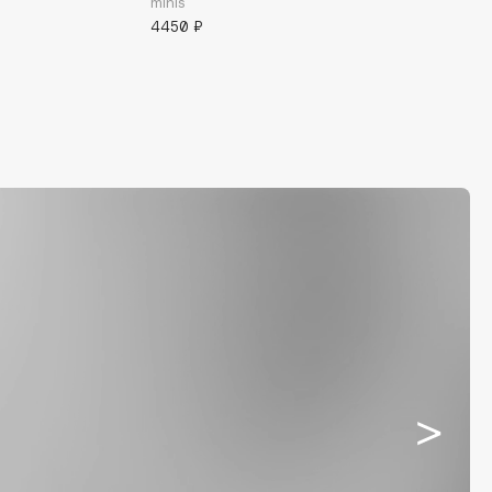
minis'
4450 ₽