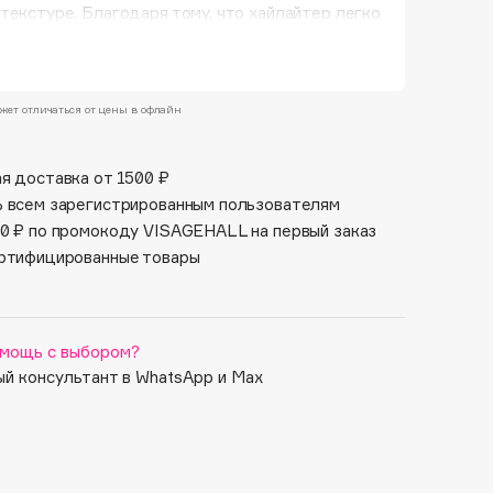
Финал лета
текстуре. Благодаря тому, что хайлайтер легко
Парфюм для тебя
тся, можно получить абсолютно разные
1 АВГ - 31 АВГ
5 АВГ - 9 АВГ
на коже — от мягкого сияния до ярких
кцентов на лице.
жет отличаться от цены в офлайн
я доставка от 1500 ₽
 всем зарегистрированным пользователям
0 ₽ по промокоду VISAGEHALL на первый заказ
ртифицированные товары
мощь с выбором?
й консультант в WhatsApp и Max