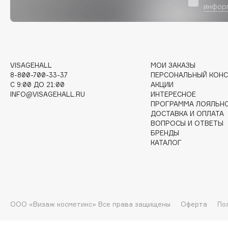
D
инфор
d'Alba
Dior
DABO
Divage
DARLING*
Dolce & Gabbana
VISAGEHALL
МОИ ЗАКАЗЫ
Darphin
Dolomit
8-800-700-33-37
ПЕРСОНАЛЬНЫЙ КОНС
Davines
Dorco
C 9:00 ДО 21:00
АКЦИИ
INFO@VISAGEHALL.RU
ИНТЕРЕСНОЕ
Deonica
DP Daily Perfection
ПРОГРАММА ЛОЯЛЬН
Dessange
Dr. Vranjes Firenze
ДОСТАВКА И ОПЛАТА
ВОПРОСЫ И ОТВЕТЫ
БРЕНДЫ
КАТАЛОГ
E
Eat My
Ella Bartsueva Brushes
Ecolatier
EMBRACE Haircare
ООО «Визаж косметикс» Все права защищены
Оферта
По
Ecotools
Emmanuelle Jane
EGIA
Enough