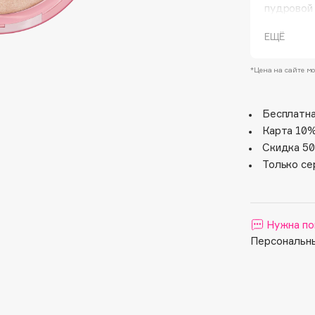
пудровой 
наслаивае
эффекты 
ЕЩЁ
сияющих а
*Цена на сайте мо
Бесплатна
Карта 10%
Скидка 50
Architect Demidoff
Только се
ARIVE MAKEUP
Art&Fact
Art-Visage
Нужна по
Artdeco
Персональны
Astra
Atelier Rebul
Augustinus Bader