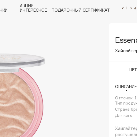
АКЦИИ
НКИ
ИНТЕРЕСНОЕ
ПОДАРОЧНЫЙ СЕРТИФИКАТ
Essen
P
Q
R
S
T
U
V
W
Y
Z
А - Я
Хайлайте
НЕ
ОПИСАНИЕ
Angiopharm
KIKO Milano
Оттенок: 
Тип проду
Estée Lauder
Страна бр
Clarins
Для кого
Хайлайте
растушев