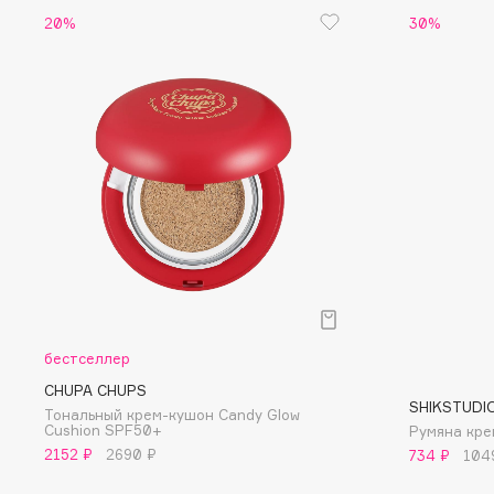
D
20%
30%
d'Alba
Dior
DABO
Divage
DARLING*
Dolce & Gabbana
Darphin
Dolomit
Davines
Dorco
Deonica
DP Daily Perfection
Dessange
Dr. Vranjes Firenze
E
бестселлер
CHUPA CHUPS
Eat My
Ella Bartsueva Brushes
SHIKSTUDI
Тональный крем-кушон Candy Glow
Cushion SPF50+
Ecolatier
EMBRACE Haircare
Румяна крем
2152 ₽
2690 ₽
734 ₽
104
Ecotools
Emmanuelle Jane
EGIA
Enough