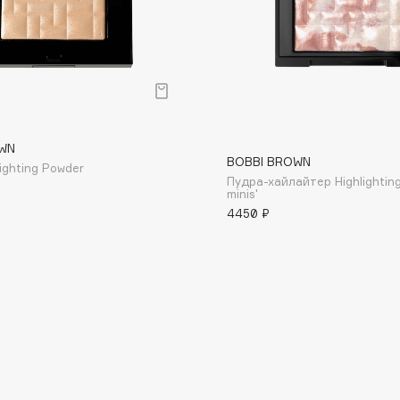
р
Consly
WN
BOBBI BROWN
Corimo
ighting Powder
Пудра-хайлайтер Highlightin
CosRX
minis'
Cottolina
4450 ₽
Crescina
Cunzite
Curaprox