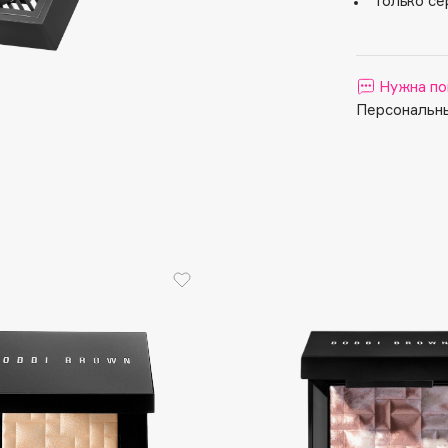
Только се
Aveda
Avene
Нужна по
Персональны
Boadicea The Victorious
Bobbi Brown
BOOMSHOP
BORK
Brunello Cucinelli
Bvlgari
by TERRY
BY WISHTREND
Byredo