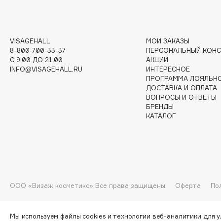
G
Garnier
Giardino Magico
VISAGEHALL
МОИ ЗАКАЗЫ
8-800-700-33-37
ПЕРСОНАЛЬНЫЙ КОНС
Gecko
Gillette
C 9:00 ДО 21:00
АКЦИИ
Geltek
Givenchy
INFO@VISAGEHALL.RU
ИНТЕРЕСНОЕ
Genosys
Global Keratin
ПРОГРАММА ЛОЯЛЬН
ЭКСКЛЮЗИВ
ДОСТАВКА И ОПЛАТА
Global White
Geomar
ВОПРОСЫ И ОТВЕТЫ
БРЕНДЫ
КАТАЛОГ
H
Hadat Cosmetics
HELIBEAUTY
Hamis
Hempz
ООО «Визаж косметикс» Все права защищены
Оферта
По
Hapica
HFC
Мы используем файлы cookies и технологии веб-аналитики для 