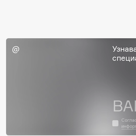
Eigshow
EpilProfi
Elemis
Erborian
Elian Russia
Essence
Elie Saab
Essential Parfums Paris
Узнав
специ
F
FANE
Flipper
Farmstay
FLOEMA
Felce Azzurra
Floraïku
ВА
Fillerina
Forlle'd
ЭКСКЛЮЗИВ
Fiona Franchimon
Согла
инфор