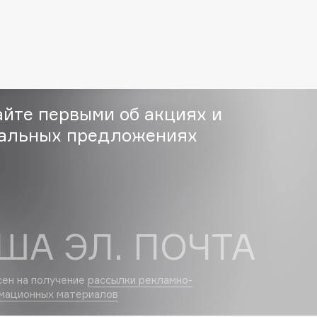
Etude organix
Eva Mosaic
Ex Nihilo
EXOARI L
айте первыми об акциях и
альных предложениях
Fragrance Du Bois
Frederic Malle
Frudia
ША ЭЛ. ПОЧТА
Funny Organix
сен на получение
рассылки рекламно-
мационных материалов