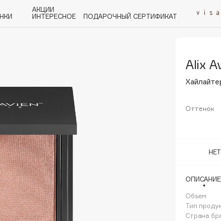
АКЦИИ
НКИ
ИНТЕРЕСНОЕ
ПОДАРОЧНЫЙ СЕРТИФИКАТ
Alix A
P
Q
R
S
T
U
V
W
Y
Z
А - Я
Хайлайтер
Оттенок
Angiopharm
НЕ
KIKO Milano
Estée Lauder
ОПИСАНИЕ
Clarins
Объем
Тип проду
Страна бр