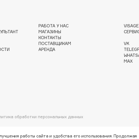
Gourmandise
РАБОТА У НАС
VISAG
УЛЬТАНТ
МАГАЗИНЫ
СЕРВИ
Grace Day
КОНТАКТЫ
Guerlain
ПОСТАВЩИКАМ
VK
Guess
ОСТИ
АРЕНДА
TELEG
WHATS
MAX
Holika Holika
Holly Polly
литика обработки персональных данных
Holy Land
улучшения работы сайта и удобства его использования. Продолжая