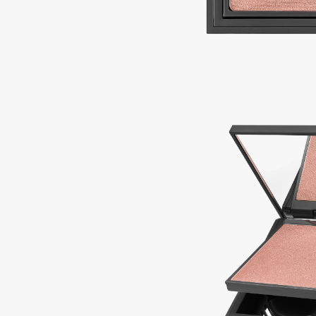
Подарки
0 - 9
Для дома
100BON
22|11
Техника
A
Acqua di Parma
Amina Daudova Brushes
Acque di Italia
Amouage
Adele for you
Amuleto Di Casa
Advante
Angiopharm
ЭКСКЛЮЗИВ
ЭКСКЛЮЗИВ
Aesop
Annbeauty
Age Stop
Anua
ЭКСКЛЮЗИВ
Apadent
AHFA Cosmetics
Apagard
Ajmal