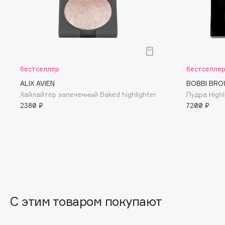
BLOME
C
бестселлер
бестселле
Cadence
Chupa Chups
ALIX AVIEN
BOBBI BRO
Capelli Dorati
Clarette
Хайлайтер запеченный Baked highlighter
Пудра Highl
2380 ₽
7200 ₽
Carbon Theory
Clarins
Carmex
Clarins Precious
НОВИНКА
Carolina Herrera
Clinique
Catrice
Clive Christian
Celimax
Club De Nuit
Cettua
Collagenina
С этим товаром покупают