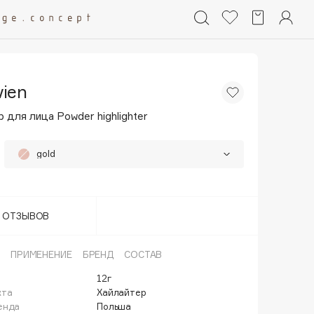
vien
 для лица Powder highlighter
gold
nude
pink
Т ОТЗЫВОВ
ПРИМЕНЕНИЕ
БРЕНД
СОСТАВ
12г
кта
Хайлайтер
енда
Польша