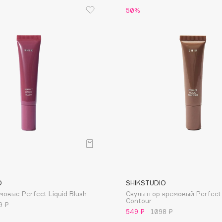
50%
Dr.Althea
Dr.Ceuracle
Dr.Jart+
DSD de Luxe
Dyson
Estrâde
O
SHIKSTUDIO
Estée Lauder
овые Perfect Liquid Blush
Скульптор кремовый Perfect 
Contour
9 ₽
Etat Pur
549 ₽
1098 ₽
Etude House