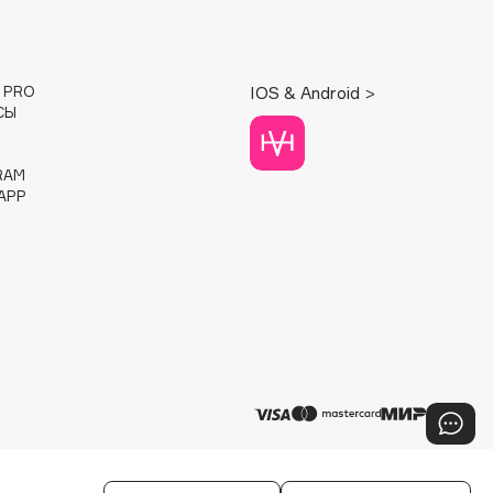
E PRO
IOS & Android >
СЫ
RAM
APP