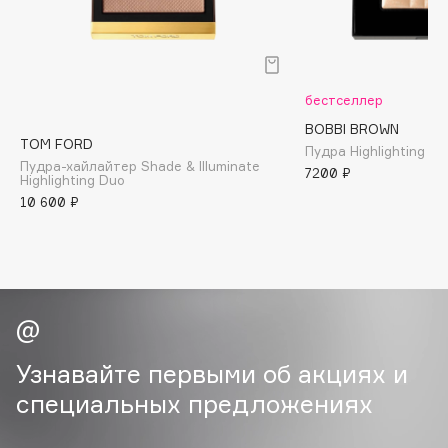
B
Babor
Baffy
бестселлер
Balmain Hair Couture
ЭКСКЛЮЗИВ
BOBBI BROWN
Banderas
TOM FORD
Пудра Highlighting P
Пудра-хайлайтер Shade & Illuminate
Basicare
7200 ₽
Highlighting Duo
Batiste
10 600 ₽
Beauty Bomb
Beauty Pati
Beautyblades
НОВИНКА
beautyblender
Bebble
Узнавайте первыми об акциях и
Beverly Hills Polo Club
специальных предложениях
Biodance
Bioderma