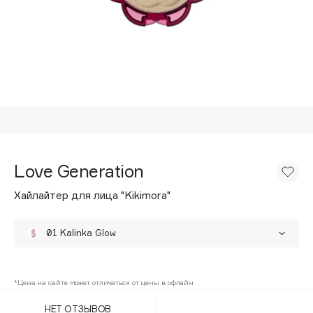
Подарки
Tom Ford
HFC
Для дома
Angiopharm
Техника
KIKO Milano
Estée Lauder
Clarins
0 - 9
Love Generation
100BON
Хайлайтер для лица "Kikimora"
22|11
01 Kalinka Glow
A
02 Mosslight
Acqua di Parma
*Цена на сайте может отличаться от цены в офлайн
Acque di Italia
НЕТ ОТЗЫВОВ