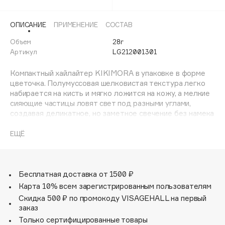
Adele for you
Финал лета
Advante
ЭКСКЛЮЗИВ
ОПИСАНИЕ
ПРИМЕНЕНИЕ
СОСТАВ
1 АВГ - 31 АВГ
Aesop
Объем
28г
Age Stop
Артикул
LG212001301
ЭКСКЛЮЗИВ
AHFA Cosmetics
Компактный хайлайтер KIKIMORA в упаковке в форме
Ajmal
цветочка. Полумуссовая шелковистая текстура легко
набирается на кисть и мягко ложится на кожу, а мелкие
Alix Avien
сияющие частицы ловят свет под разными углами,
Allies of Skin
создавая деликатное, но заметное свечение без намека
AMAN
на крупный шиммер.
ЕЩЁ
Amina Daudova Brushes
Тон 01 Kalinka Glow — светлый с золотистым
Amouage
переливом, словно солнечный блик на воде, дарит коже
теплый и легкий оттенок, который подчеркивает черты
Amuleto Di Casa
лица мягким сиянием.
Бесплатная доставка от 1500 ₽
Angiopharm
ЭКСКЛЮЗИВ
Карта 10% всем зарегистрированным пользователям
Тон 02 Mosslight — освежающий холодный
Annbeauty
Скидка 500 ₽ по промокоду VISAGEHALL на первый
серебристый оттенок с едва уловимым зеленым
заказ
Anua
переливом. Он добавляет загадочный акцент, играя на
Только сертифицированные товары
Apadent
свету каждый раз по-новому. Идеален для тех, кто