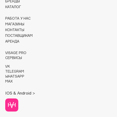
БРЕНДЫ
КАТАЛОГ
Cadence
Capelli Dorati
РАБОТА У НАС
МАГАЗИНЫ
Carbon Theory
КОНТАКТЫ
Carmex
ПОСТАВЩИКАМ
Carolina Herrera
АРЕНДА
Catrice
VISAGE PRO
Celimax
СЕРВИСЫ
Cettua
VK
Chupa Chups
TELEGRAM
Clarette
WHATSAPP
MAX
Clarins
Clarins Precious
НОВИНКА
IOS & Android >
Clinique
Clive Christian
Club De Nuit