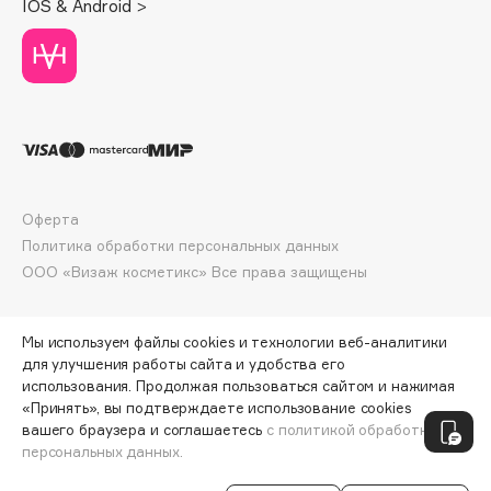
IOS & Android >
Deonica
Dessange
Dior
Divage
Dolce & Gabbana
Dolomit
Dorco
Оферта
DP Daily Perfection
Политика обработки персональных данных
Dr. Vranjes Firenze
ООО «Визаж косметикс» Все права защищены
Dr.Althea
Dr.Ceuracle
Мы используем файлы cookies и технологии веб-аналитики
Dr.Jart+
для улучшения работы сайта и удобства его
DSD de Luxe
использования. Продолжая пользоваться сайтом и нажимая
«Принять», вы подтверждаете использование cookies
Dyson
ПО ЗОЛОТОЙ КАРТЕ:
415 ₽
вашего браузера и соглашаетесь
с политикой обработки
персональных данных.
ДОБАВИТЬ В КОРЗИНУ
461 ₽