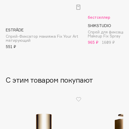
B
Babor
бестселлер
Baffy
SHIKSTUDIO
ESTRÂDE
Balmain Hair Couture
Спрей для фиксации 
ЭКСКЛЮЗИВ
Makeup Fix Spray
Спрей-Фиксатор макияжа Fix Your Art
матирующий
Banderas
965 ₽
1609 ₽
551 ₽
Basicare
Batiste
Beauty Bomb
Beauty Pati
С этим товаром покупают
Beautyblades
НОВИНКА
beautyblender
Bebble
Beverly Hills Polo Club
Biodance
Bioderma