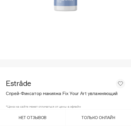
Подарки
Tom Ford
HFC
Для дома
Angiopharm
Техника
KIKO Milano
Estée Lauder
Clarins
0 - 9
100BON
Estrâde
22|11
Спрей-Фиксатор макияжа Fix Your Art увлажняющий
A
*Цена на сайте может отличаться от цены в офлайн
НЕТ ОТЗЫВОВ
ТОЛЬКО ОНЛАЙН
Acqua di Parma
Acque di Italia