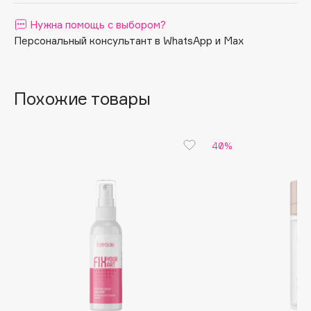
Apagard
Нужна помощь с выбором?
Aravia Professional
Персональный консультант в WhatsApp и Max
Arcadia
Archetype
Похожие товары
Architect Demidoff
ARIVE MAKEUP
Art&Fact
40%
Art-Visage
Artdeco
Astra
Atelier Rebul
Augustinus Bader
Aveda
Avene