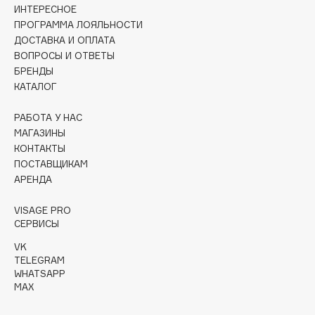
Collagenina
ИНТЕРЕСНОЕ
ПРОГРАММА ЛОЯЛЬНОСТИ
Consly
ДОСТАВКА И ОПЛАТА
Corimo
ВОПРОСЫ И ОТВЕТЫ
CosRX
БРЕНДЫ
Cottolina
КАТАЛОГ
Crescina
РАБОТА У НАС
Cunzite
МАГАЗИНЫ
Curaprox
КОНТАКТЫ
ПОСТАВЩИКАМ
АРЕНДА
D
VISAGE PRO
СЕРВИСЫ
d'Alba
DABO
VK
TELEGRAM
DARLING*
WHATSAPP
Darphin
MAX
Davines