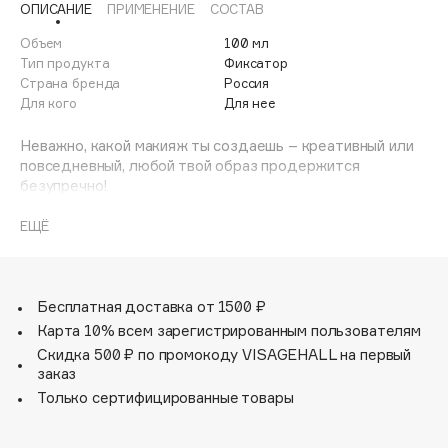
ОПИСАНИЕ
ПРИМЕНЕНИЕ
СОСТАВ
Adele for you
Финал лета
Advante
Объем
100 мл
ЭКСКЛЮЗИВ
Тип продукта
Фиксатор
1 АВГ - 31 АВГ
Aesop
Страна бренда
Россия
Age Stop
Для кого
Для нее
ЭКСКЛЮЗИВ
AHFA Cosmetics
Неважно, какой макияж ты создаешь – креативный или
Ajmal
повседневный, любой твой образ продержится
безупречно!
Alix Avien
Для всех типов кожи.
Allies of Skin
В составе аргинин - оказывает восстанавливающий и
ЕЩЁ
AMAN
увлажняющий эффект, активизируя выработку
коллагена и улучшая микроциркуляцию крови.
Amina Daudova Brushes
Увлажнение и уход
Amouage
Надежная фиксация без утяжеления и эффекта маски
Бесплатная доставка от 1500 ₽
Комфортная нелипкая формула
Amuleto Di Casa
Карта 10% всем зарегистрированным пользователям
Придание здорового сияния
Скидка 500 ₽ по промокоду VISAGEHALL на первый
Angiopharm
ЭКСКЛЮЗИВ
Без отдушки
заказ
Annbeauty
Только сертифицированные товары
Anua
Apadent