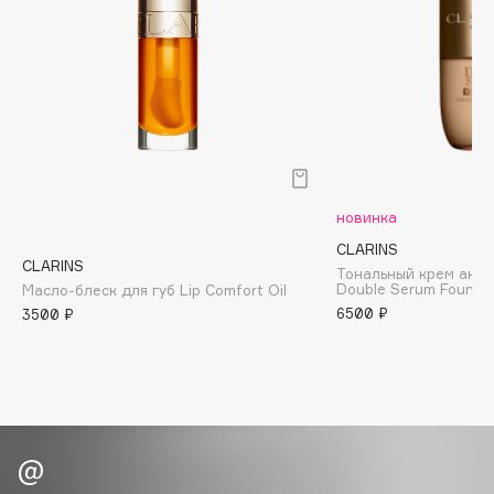
Biomed
Biorepair
Blanx
Blistex
BLOME
Boadicea The Victorious
Bobbi Brown
новинка
BOOMSHOP
CLARINS
BORK
CLARINS
Тональный крем ант
Brunello Cucinelli
Double Serum Founda
Масло-блеск для губ Lip Comfort Oil
6500 ₽
3500 ₽
Bvlgari
by TERRY
BY WISHTREND
Byredo
C