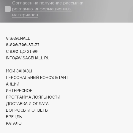
Biomed
Согласен на получение
рассылки
рекламно-информационных
Biorepair
материалов
Blanx
Blistex
BLOME
VISAGEHALL
Boadicea The Victorious
8-800-700-33-37
Bobbi Brown
C 9:00 ДО 21:00
INFO@VISAGEHALL.RU
BOOMSHOP
BORK
МОИ ЗАКАЗЫ
Brunello Cucinelli
ПЕРСОНАЛЬНЫЙ КОНСУЛЬТАНТ
АКЦИИ
Bvlgari
ИНТЕРЕСНОЕ
by TERRY
ПРОГРАММА ЛОЯЛЬНОСТИ
BY WISHTREND
ДОСТАВКА И ОПЛАТА
Byredo
ВОПРОСЫ И ОТВЕТЫ
БРЕНДЫ
КАТАЛОГ
C