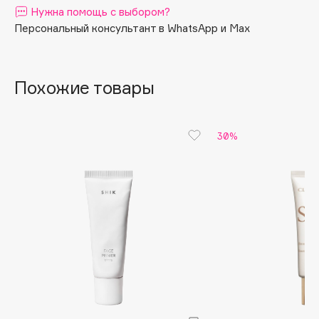
Нужна помощь с выбором?
Apagard
Персональный консультант в WhatsApp и Max
Aravia Professional
Arcadia
Archetype
Похожие товары
Architect Demidoff
ARIVE MAKEUP
30%
Art&Fact
Art-Visage
Artdeco
Astra
Atelier Rebul
Augustinus Bader
Aveda
Avene