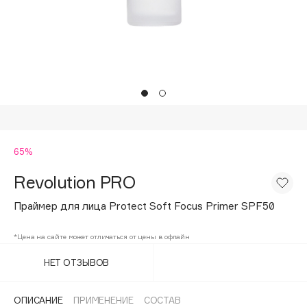
Подарки
Tom Ford
HFC
Для дома
Angiopharm
Техника
KIKO Milano
Estée Lauder
Clarins
0 - 9
65%
Revolution PRO
100BON
22|11
Праймер для лица Protect Soft Focus Primer SPF50
*Цена на сайте может отличаться от цены в офлайн
A
НЕТ ОТЗЫВОВ
Acqua di Parma
Acque di Italia
ОПИСАНИЕ
ПРИМЕНЕНИЕ
СОСТАВ