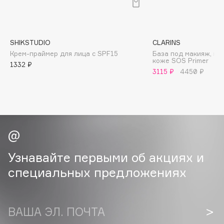
B
Babor
Baffy
SHIKSTUDIO
CLARINS
Крем-праймер для лица с SPF15
База под макияж, п
Balmain Hair Couture
ЭКСКЛЮЗИВ
коже SOS Primer
1332 ₽
Banderas
3115 ₽
4450 ₽
Basicare
Batiste
Beauty Bomb
Beauty Pati
Beautyblades
НОВИНКА
Узнавайте первыми об акциях и
beautyblender
специальных предложениях
Bebble
Beverly Hills Polo Club
Biodance
ВАША ЭЛ. ПОЧТА
Bioderma