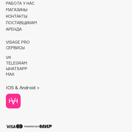
РАБОТА У НАС
МАГАЗИНЫ
Cadence
КОНТАКТЫ
Capelli Dorati
ПОСТАВЩИКАМ
Carbon Theory
АРЕНДА
Carmex
VISAGE PRO
Carolina Herrera
СЕРВИСЫ
Catrice
VK
Celimax
TELEGRAM
Cettua
WHATSAPP
MAX
Chupa Chups
Clarette
IOS & Android >
Clarins
Clarins Precious
НОВИНКА
Clinique
Clive Christian
Club De Nuit