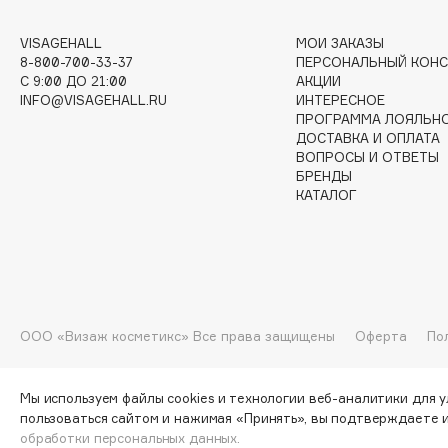
G
VISAGEHALL
МОИ ЗАКАЗЫ
8-800-700-33-37
ПЕРСОНАЛЬНЫЙ КОНС
Garnier
Giardino Magico
C 9:00 ДО 21:00
АКЦИИ
INFO@VISAGEHALL.RU
ИНТЕРЕСНОЕ
Gecko
Gillette
ПРОГРАММА ЛОЯЛЬН
Geltek
Givenchy
ДОСТАВКА И ОПЛАТА
ВОПРОСЫ И ОТВЕТЫ
Genosys
Global Keratin
ЭКСКЛЮЗИВ
БРЕНДЫ
Global White
Geomar
КАТАЛОГ
H
Hadat Cosmetics
HELIBEAUTY
ООО «Визаж косметикс» Все права защищены
Оферта
По
Hamis
Hempz
Hapica
HFC
Мы используем файлы cookies и технологии веб-аналитики для 
пользоваться сайтом и нажимая «Принять», вы подтверждаете 
обработки персональных данных.