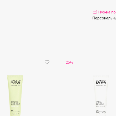
Aveda
Avene
Нужна по
Персональны
Boadicea The Victorious
Bobbi Brown
25%
BOOMSHOP
BORK
Brunello Cucinelli
Bvlgari
by TERRY
BY WISHTREND
Byredo