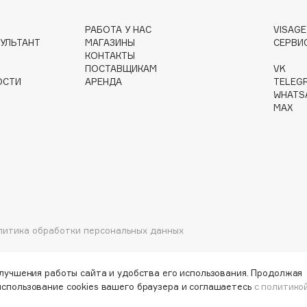
РАБОТА У НАС
VISAG
УЛЬТАНТ
МАГАЗИНЫ
СЕРВИ
Gourmandise
КОНТАКТЫ
ПОСТАВЩИКАМ
VK
Grace Day
ОСТИ
АРЕНДА
TELEG
Guerlain
WHATS
MAX
Guess
Holika Holika
литика обработки персональных данных
Holly Polly
Holy Land
улучшения работы сайта и удобства его использования. Продолжая
использование cookies вашего браузера и соглашаетесь
с политико