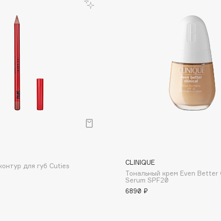
Dr.Althea
Dr.Ceuracle
Dr.Jart+
DSD de Luxe
Dyson
р
CLINIQUE
онтур для губ Cuties
Тональный крем Even Better C
Estrâde
Serum SPF20
6890 ₽
Estée Lauder
Etat Pur
Etude House