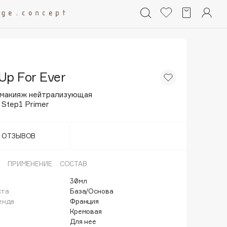
Up For Ever
 макияж нейтрализующая
 Step1 Primer
Т ОТЗЫВОВ
ПРИМЕНЕНИЕ
СОСТАВ
30мл
кта
База/Основа
енда
Франция
Кремовая
Для нее