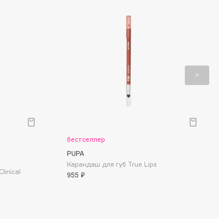
бестселлер
PUPA
Карандаш для губ True Lips
linical
955 ₽