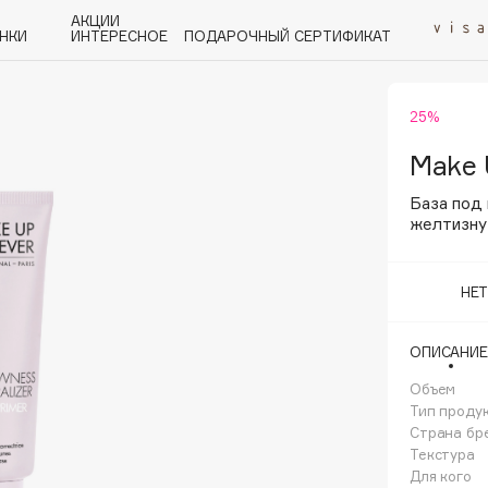
АКЦИИ
НКИ
ИНТЕРЕСНОЕ
ПОДАРОЧНЫЙ СЕРТИФИКАТ
25%
P
Q
R
S
T
U
V
W
Y
Z
А - Я
Make 
База под
желтизну
НЕ
Angiopharm
KIKO Milano
ОПИСАНИЕ
Estée Lauder
Объем
Clarins
Тип проду
Страна бр
Текстура
Для кого