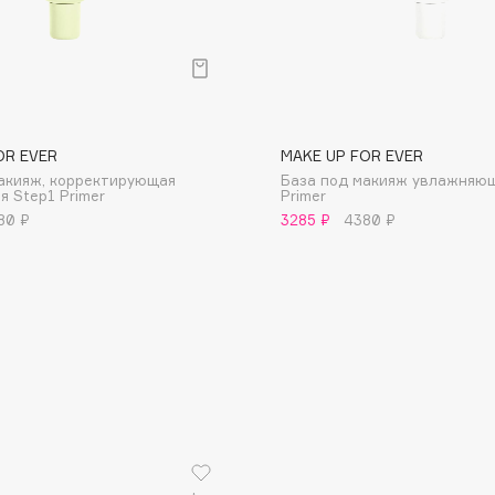
OR EVER
MAKE UP FOR EVER
Consly
акияж, корректирующая
База под макияж увлажняющ
я Step1 Primer
Primer
Corimo
80 ₽
3285 ₽
4380 ₽
CosRX
Cottolina
Crescina
Cunzite
Curaprox