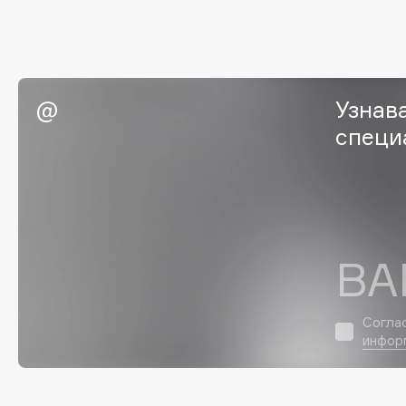
Eigshow
EpilProfi
Elemis
Erborian
Elian Russia
Essence
Elie Saab
Essential Parfums Paris
Узнав
специ
F
FANE
Flipper
ВА
Farmstay
FLOEMA
Felce Azzurra
Floraïku
Fillerina
Forlle'd
Согла
ЭКСКЛЮЗИВ
инфор
Fiona Franchimon