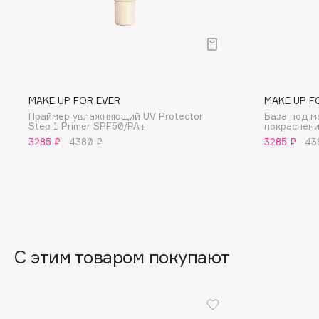
BLOME
C
MAKE UP FOR EVER
MAKE UP F
Cadence
Chupa Chups
Праймер увлажняющий UV Protector
База под м
Step 1 Primer SPF50/PA+
покраснени
Capelli Dorati
Clarette
3285 ₽
4380 ₽
3285 ₽
43
Carbon Theory
Clarins
Carmex
Clarins Precious
НОВИНКА
Carolina Herrera
Clinique
Catrice
Clive Christian
Celimax
Club De Nuit
Cettua
С этим товаром покупают
Collagenina