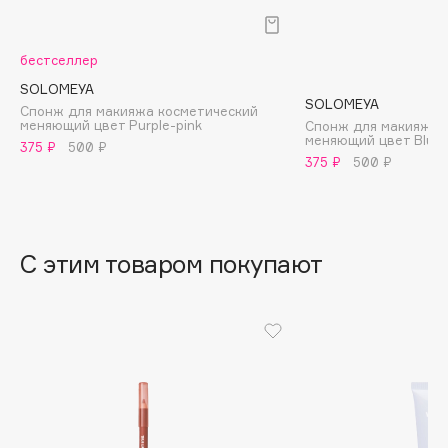
B
Babor
бестселлер
Baffy
SOLOMEYA
SOLOMEYA
Balmain Hair Couture
Спонж для макияжа косметический
ЭКСКЛЮЗИВ
меняющий цвет Purple-pink
Спонж для макияжа 
меняющий цвет Blue-
Banderas
375 ₽
500 ₽
375 ₽
500 ₽
Basicare
Batiste
Beauty Bomb
Beauty Pati
С этим товаром покупают
Beautyblades
НОВИНКА
beautyblender
Bebble
Beverly Hills Polo Club
Biodance
Bioderma