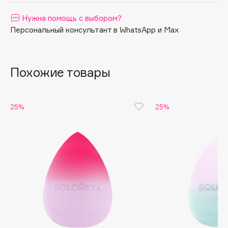
Apagard
Нужна помощь с выбором?
Aravia Professional
Персональный консультант в WhatsApp и Max
Arcadia
Archetype
Похожие товары
Architect Demidoff
ARIVE MAKEUP
Art&Fact
25%
25%
Art-Visage
Artdeco
Astra
Atelier Rebul
Augustinus Bader
Aveda
Avene