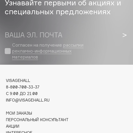
Узнавайте первыми об акциях и
специальных предложениях
Cadence
Capelli Dorati
Carbon Theory
ВАША ЭЛ. ПОЧТА
Carmex
Carolina Herrera
Согласен на получение
рассылки
рекламно-информационных
Catrice
материалов
Celimax
Cettua
Chupa Chups
VISAGEHALL
Clarette
8-800-700-33-37
C 9:00 ДО 21:00
Clarins
INFO@VISAGEHALL.RU
Clarins Precious
Clinique
МОИ ЗАКАЗЫ
Clive Christian
ПЕРСОНАЛЬНЫЙ КОНСУЛЬТАНТ
АКЦИИ
Club De Nuit
ИНТЕРЕСНОЕ