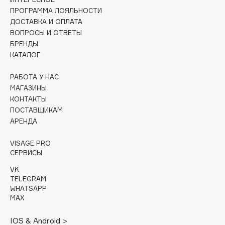
Collagenina
ПРОГРАММА ЛОЯЛЬНОСТИ
Consly
ДОСТАВКА И ОПЛАТА
ВОПРОСЫ И ОТВЕТЫ
Corimo
БРЕНДЫ
CosRX
КАТАЛОГ
Cottolina
Crescina
РАБОТА У НАС
МАГАЗИНЫ
Cunzite
КОНТАКТЫ
Curaprox
ПОСТАВЩИКАМ
АРЕНДА
D
VISAGE PRO
СЕРВИСЫ
d'Alba
VK
DABO
TELEGRAM
WHATSAPP
DARLING*
MAX
Darphin
Davines
IOS & Android >