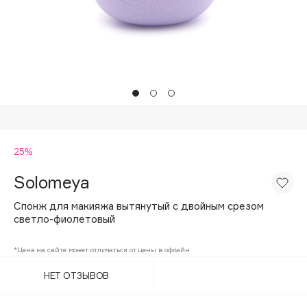
Подарки
Tom Ford
HFC
Для дома
Angiopharm
Техника
KIKO Milano
Estée Lauder
Clarins
0 - 9
25%
Solomeya
100BON
22|11
Спонж для макияжа вытянутый с двойным срезом
светло-фиолетовый
A
*Цена на сайте может отличаться от цены в офлайн
НЕТ ОТЗЫВОВ
Acqua di Parma
Acque di Italia