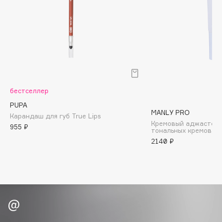
Biomed
Biorepair
Blanx
Blistex
BLOME
Boadicea The Victorious
Bobbi Brown
бестселлер
BOOMSHOP
PUPA
MANLY PRO
BORK
Карандаш для губ True Lips
Кремовый аджастер 
955 ₽
Brunello Cucinelli
тональных кремов Wh
2140 ₽
Bvlgari
by TERRY
BY WISHTREND
Byredo
C