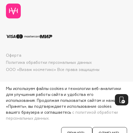
Deonica
Dessange
Dior
Divage
Dolce & Gabbana
Dolomit
Dorco
Оферта
DP Daily Perfection
Политика обработки персональных данных
ООО «Визаж косметикс» Все права защищены
Dr. Vranjes Firenze
Dr.Althea
Dr.Ceuracle
Мы используем файлы cookies и технологии веб-аналитики
для улучшения работы сайта и удобства его
Dr.Jart+
использования. Продолжая пользоваться сайтом и нажимая
DSD de Luxe
«Принять», вы подтверждаете использование cookies
Dyson
вашего браузера и соглашаетесь
с политикой обработки
персональных данных.
СООБЩИТЬ О ПОСТУПЛЕНИИ
398 ₽