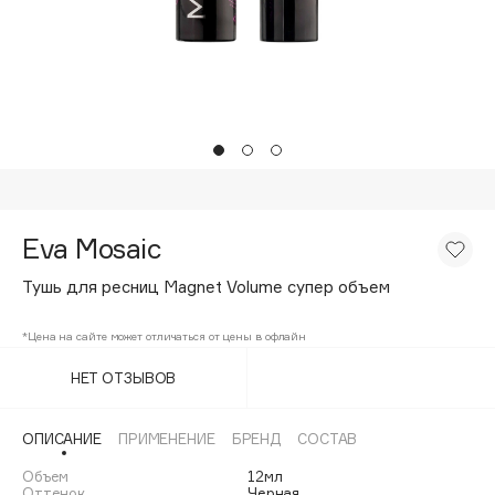
Подарки
Tom Ford
HFC
Для дома
Angiopharm
Техника
KIKO Milano
Estée Lauder
Clarins
0 - 9
Eva Mosaic
Тушь для ресниц Magnet Volume супер объем
100BON
22|11
*Цена на сайте может отличаться от цены в офлайн
НЕТ ОТЗЫВОВ
A
ОПИСАНИЕ
ПРИМЕНЕНИЕ
БРЕНД
СОСТАВ
Acqua di Parma
Объем
12мл
Acque di Italia
Оттенок
Черная