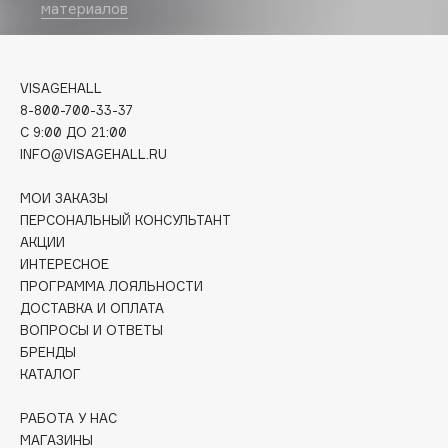
Biomed
материалов
Biorepair
Blanx
VISAGEHALL
Blistex
8-800-700-33-37
BLOME
C 9:00 ДО 21:00
Boadicea The Victorious
INFO@VISAGEHALL.RU
Bobbi Brown
МОИ ЗАКАЗЫ
BOOMSHOP
ПЕРСОНАЛЬНЫЙ КОНСУЛЬТАНТ
BORK
АКЦИИ
Brunello Cucinelli
ИНТЕРЕСНОЕ
Bvlgari
ПРОГРАММА ЛОЯЛЬНОСТИ
ДОСТАВКА И ОПЛАТА
by TERRY
ВОПРОСЫ И ОТВЕТЫ
BY WISHTREND
БРЕНДЫ
Byredo
КАТАЛОГ
РАБОТА У НАС
C
МАГАЗИНЫ