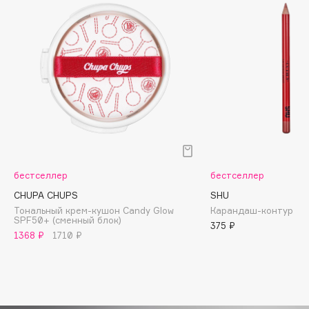
Biomed
Biorepair
Blanx
Blistex
BLOME
Boadicea The Victorious
Bobbi Brown
BOOMSHOP
BORK
бестселлер
бестселлер
Brunello Cucinelli
CHUPA CHUPS
SHU
Bvlgari
Тональный крем-кушон Candy Glow
Карандаш-контур для
by TERRY
SPF50+ (сменный блок)
375 ₽
1368 ₽
1710 ₽
BY WISHTREND
Byredo
C