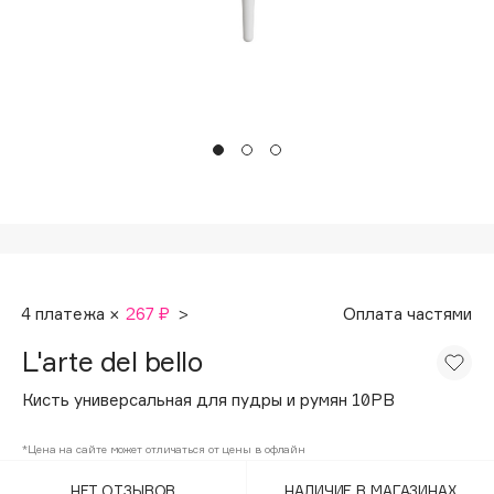
Подарки
Tom Ford
HFC
Для дома
Angiopharm
Техника
KIKO Milano
Estée Lauder
Clarins
0 - 9
100BON
4 платежа ×
267 ₽
>
Оплата частями
22|11
L'arte del bello
A
Кисть универсальная для пудры и румян 10PB
Acqua di Parma
*Цена на сайте может отличаться от цены в офлайн
Acque di Italia
НЕТ ОТЗЫВОВ
НАЛИЧИЕ В МАГАЗИНАХ