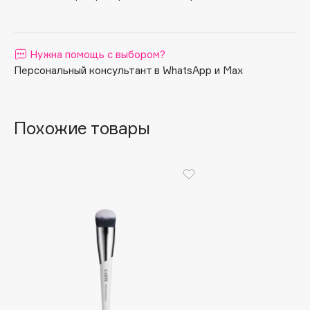
Apagard
Aravia Professional
Нужна помощь с выбором?
Arcadia
Персональный консультант в WhatsApp и Max
Archetype
Architect Demidoff
ARIVE MAKEUP
Похожие товары
Art&Fact
Art-Visage
Artdeco
Astra
Atelier Rebul
Augustinus Bader
Aveda
Avene