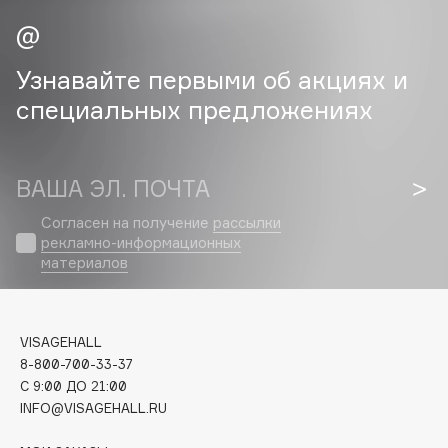
Cadence
Capelli Dorati
Узнавайте первыми об акциях и
Carbon Theory
специальных предложениях
Carmex
Carolina Herrera
Catrice
ВАША ЭЛ. ПОЧТА
Celimax
Согласен на получение
рассылки
Cettua
рекламно-информационных
материалов
Chupa Chups
Clarette
Clarins
VISAGEHALL
Clarins Precious
НОВИНКА
8-800-700-33-37
Clinique
C 9:00 ДО 21:00
Clive Christian
INFO@VISAGEHALL.RU
Club De Nuit