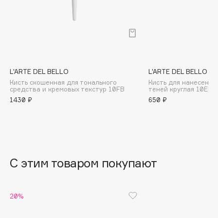
B
Babor
Baffy
Balmain Hair Couture
ЭКСКЛЮЗИВ
Banderas
L'ARTE DEL BELLO
L'ARTE DEL BELLO
Кисть скошенная для тонального
Кисть для нанесения
Basicare
средства и кремовых текстур 10FB
теней круглая 10EB1
Batiste
1430 ₽
650 ₽
Beauty Bomb
Beauty Pati
Beautyblades
НОВИНКА
beautyblender
С этим товаром покупают
Bebble
Beverly Hills Polo Club
Biodance
20%
Bioderma