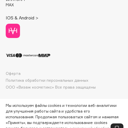
Deonica
MAX
Dessange
IOS & Android >
Dior
Divage
Dolce & Gabbana
Dolomit
Dorco
DP Daily Perfection
Dr. Vranjes Firenze
Оферта
Dr.Althea
Политика обработки персональных данных
Dr.Ceuracle
ООО «Визаж косметикс» Все права защищены
Dr.Jart+
DSD de Luxe
Мы используем файлы cookies и технологии веб-аналитики
Dyson
для улучшения работы сайта и удобства его
использования. Продолжая пользоваться сайтом и нажимая
«Принять», вы подтверждаете использование cookies
ПО ЗОЛОТОЙ КАРТЕ:
963 ₽