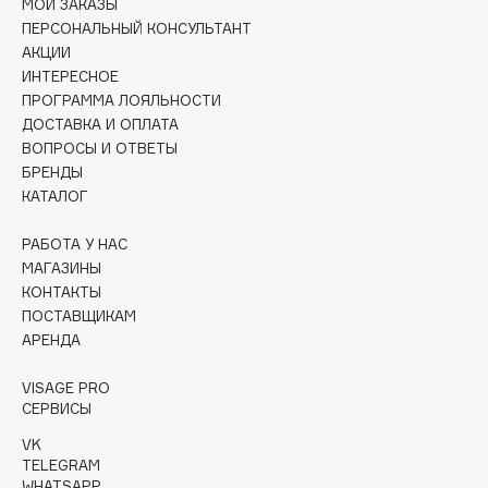
МОИ ЗАКАЗЫ
Collagenina
ПЕРСОНАЛЬНЫЙ КОНСУЛЬТАНТ
Consly
АКЦИИ
Corimo
ИНТЕРЕСНОЕ
ПРОГРАММА ЛОЯЛЬНОСТИ
CosRX
ДОСТАВКА И ОПЛАТА
Cottolina
ВОПРОСЫ И ОТВЕТЫ
Crescina
БРЕНДЫ
КАТАЛОГ
Cunzite
Curaprox
РАБОТА У НАС
МАГАЗИНЫ
КОНТАКТЫ
D
ПОСТАВЩИКАМ
АРЕНДА
d'Alba
DABO
VISAGE PRO
СЕРВИСЫ
DARLING*
VK
Darphin
TELEGRAM
Davines
WHATSAPP