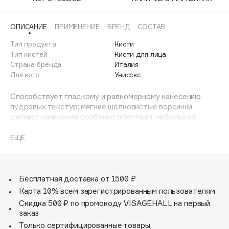
Adele for you
Финал лета
Advante
ЭКСКЛЮЗИВ
ОПИСАНИЕ
ПРИМЕНЕНИЕ
БРЕНД
СОСТАВ
1 АВГ - 31 АВГ
Aesop
Тип продукта
Кисти
Age Stop
Тип кистей
Кисти для лица
ЭКСКЛЮЗИВ
Страна бренда
Италия
AHFA Cosmetics
Для кого
Унисекс
Ajmal
Способствует гладкому и равномерному нанесению
Alix Avien
пудровых текстур; мягкие шелковистые ворсинки
Allies of Skin
делают нанесение особенно приятным; небольшая
AMAN
округлая форма позволяет легко нанести средство на
все лицо, но и проработать акценты.
ЕЩЁ
Amina Daudova Brushes
Amouage
Amuleto Di Casa
Бесплатная доставка от 1500 ₽
Angiopharm
ЭКСКЛЮЗИВ
Карта 10% всем зарегистрированным пользователям
Annbeauty
Скидка 500 ₽ по промокоду VISAGEHALL на первый
Anua
заказ
Только сертифицированные товары
Apadent