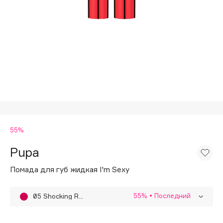
Подарки
Tom Ford
HFC
Для дома
Angiopharm
Техника
KIKO Milano
Estée Lauder
Clarins
0 - 9
55%
100BON
22|11
Pupa
Помада для губ жидкая I'm Sexy
A
55%
• Последний
05 Shocking Rose
Acqua di Parma
Acque di Italia
01 Light Nude
55%