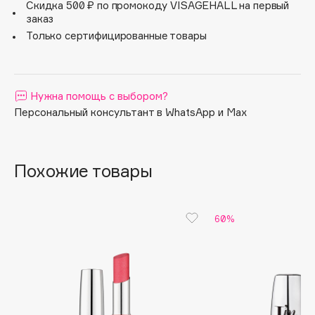
Скидка 500 ₽ по промокоду VISAGEHALL на первый
Apagard
заказ
Только сертифицированные товары
Aravia Professional
Arcadia
Archetype
Нужна помощь с выбором?
Architect Demidoff
Персональный консультант в WhatsApp и Max
ARIVE MAKEUP
Art&Fact
Art-Visage
Похожие товары
Artdeco
Astra
Atelier Rebul
60%
Augustinus Bader
Aveda
Avene