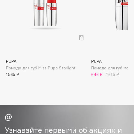
B
Babor
Baffy
Balmain Hair Couture
ЭКСКЛЮЗИВ
Banderas
Basicare
Batiste
PUPA
PUPA
Beauty Bomb
Помада для губ Miss Pupa Starlight
Помада для губ матов
1565 ₽
646 ₽
1615 ₽
Beauty Pati
Beautyblades
НОВИНКА
beautyblender
Bebble
Beverly Hills Polo Club
Biodance
Bioderma
Узнавайте первыми об акциях и