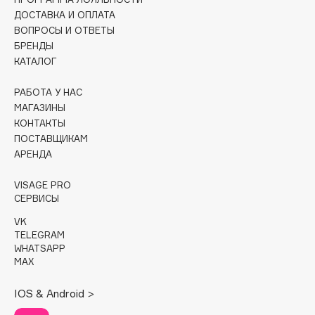
ДОСТАВКА И ОПЛАТА
Cadence
ВОПРОСЫ И ОТВЕТЫ
Capelli Dorati
БРЕНДЫ
КАТАЛОГ
Carbon Theory
Carmex
РАБОТА У НАС
Carolina Herrera
МАГАЗИНЫ
КОНТАКТЫ
Catrice
ПОСТАВЩИКАМ
Celimax
АРЕНДА
Cettua
Chupa Chups
VISAGE PRO
СЕРВИСЫ
Clarette
VK
Clarins
TELEGRAM
Clarins Precious
WHATSAPP
MAX
Clinique
Clive Christian
IOS & Android >
Club De Nuit