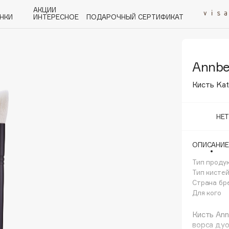
АКЦИИ
НКИ
ИНТЕРЕСНОЕ
ПОДАРОЧНЫЙ СЕРТИФИКАТ
Annbe
P
Q
R
S
T
U
V
W
Y
Z
А - Я
Кисть Kat
НЕ
ОПИСАНИЕ
Angiopharm
KIKO Milano
Тип проду
Тип кисте
Estée Lauder
Страна бр
Clarins
Для кого
Кисть Ann
ворса ду