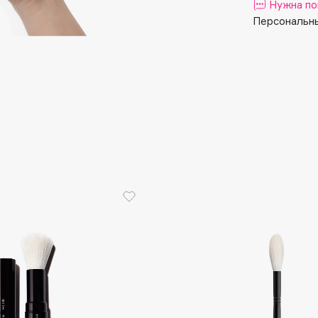
Aveda
Нужна по
Персональны
Avene
Boadicea The Victorious
Bobbi Brown
BOOMSHOP
BORK
Brunello Cucinelli
Bvlgari
by TERRY
BY WISHTREND
Byredo