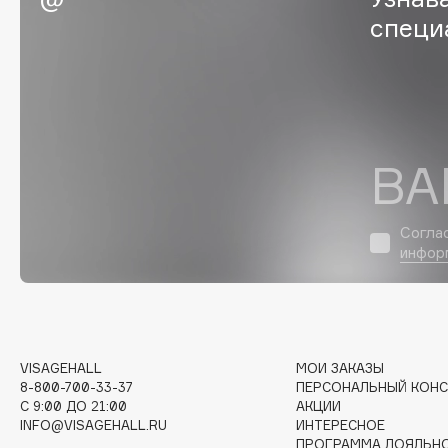
D
специ
d'Alba
Dior
DABO
Divage
DARLING*
Dolce & Gabbana
Darphin
Dolomit
Davines
Dorco
ВА
Deonica
DP Daily Perfection
Dessange
Dr. Vranjes Firenze
Согла
инфор
E
Eat My
Ella Bartsueva Brushes
VISAGEHALL
МОИ ЗАКАЗЫ
8-800-700-33-37
ПЕРСОНАЛЬНЫЙ КОНС
Ecolatier
EMBRACE Haircare
C 9:00 ДО 21:00
АКЦИИ
Ecotools
Emmanuelle Jane
INFO@VISAGEHALL.RU
ИНТЕРЕСНОЕ
ПРОГРАММА ЛОЯЛЬН
EGG
Enough