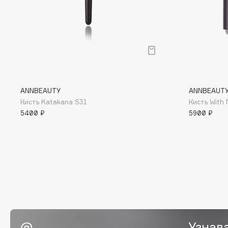
BLOME
C
Cadence
Chupa Chups
ANNBEAUTY
ANNBEAUT
Capelli Dorati
Clarette
Кисть Katakana S31
Кисть With
Carbon Theory
Clarins
5400 ₽
5900 ₽
Carmex
Clarins Precious
Carolina Herrera
Clinique
Catrice
Clive Christian
Celimax
Club De Nuit
Cettua
Collagenina
Узнав