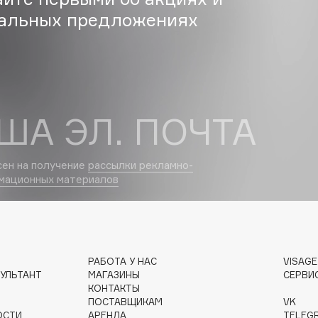
альных предложениях
Dr.Althea
Dr.Ceuracle
Dr.Jart+
DSD de Luxe
Dyson
ША ЭЛ. ПОЧТА
сен на получение
рассылки рекламно-
мационных материалов
Estée Lauder
РАБОТА У НАС
VISAG
УЛЬТАНТ
МАГАЗИНЫ
СЕРВИ
Etat Pur
КОНТАКТЫ
Etude House
ПОСТАВЩИКАМ
VK
ОСТИ
АРЕНДА
TELEG
Etude organix