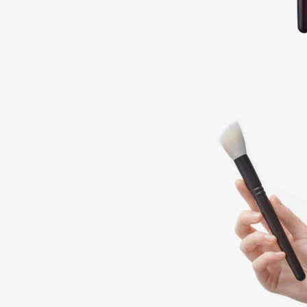
Подарки
0 - 9
Для дома
100BON
22|11
Техника
A
Acqua di Parma
Amina Daudova Brushes
Acque di Italia
Amouage
Adele for you
Amuleto Di Casa
Advante
Angiopharm
ЭКСКЛЮЗИВ
ЭКСКЛЮЗИВ
Aesop
Annbeauty
Age Stop
Anua
ЭКСКЛЮЗИВ
Apadent
AHFA Cosmetics
Apagard
Ajmal