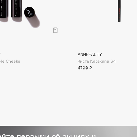
Consly
Y
ANNBEAUTY
Corimo
 Me Cheeks
Кисть Katakana S4
CosRX
4700 ₽
Cottolina
Crescina
Cunzite
Curaprox
айте первыми об акциях и