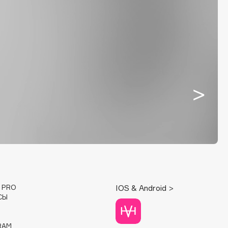
E PRO
IOS & Android >
СЫ
RAM