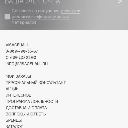
ВАША ЭЛ. ПОЧТА
Biomed
Biorepair
Согласен на получение
рассылки
рекламно-информационных
Blanx
материалов
Blistex
BLOME
Boadicea The Victorious
VISAGEHALL
Bobbi Brown
8-800-700-33-37
BOOMSHOP
C 9:00 ДО 21:00
INFO@VISAGEHALL.RU
BORK
Brunello Cucinelli
МОИ ЗАКАЗЫ
Bvlgari
ПЕРСОНАЛЬНЫЙ КОНСУЛЬТАНТ
АКЦИИ
by TERRY
ИНТЕРЕСНОЕ
BY WISHTREND
ПРОГРАММА ЛОЯЛЬНОСТИ
Byredo
ДОСТАВКА И ОПЛАТА
ВОПРОСЫ И ОТВЕТЫ
БРЕНДЫ
C
КАТАЛОГ