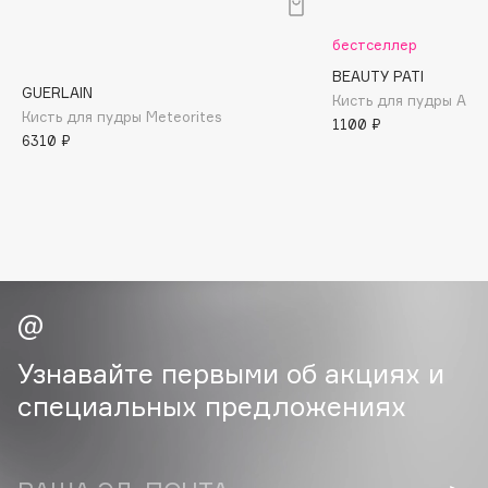
B
бестселлер
Babor
BEAUTY PATI
Baffy
GUERLAIN
Кисть для пудры Art 
Кисть для пудры Meteorites
Balmain Hair Couture
1100 ₽
ЭКСКЛЮЗИВ
6310 ₽
Banderas
Basicare
Batiste
Beauty Bomb
Beauty Pati
Beautyblades
НОВИНКА
beautyblender
Узнавайте первыми об акциях и
Bebble
специальных предложениях
Beverly Hills Polo Club
Biodance
Bioderma