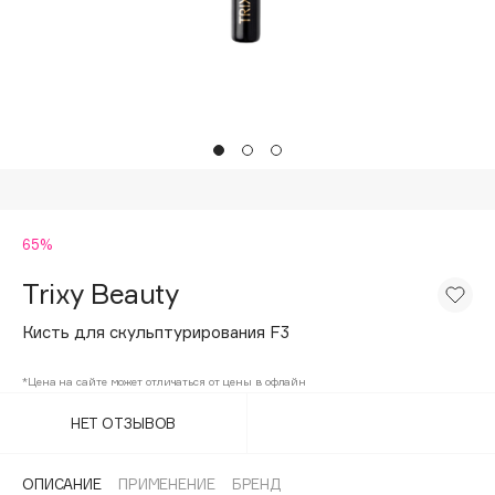
Подарки
Tom Ford
HFC
Для дома
Angiopharm
Техника
KIKO Milano
Estée Lauder
Clarins
0 - 9
65%
Trixy Beauty
100BON
22|11
Кисть для скульптурирования F3
*Цена на сайте может отличаться от цены в офлайн
A
НЕТ ОТЗЫВОВ
Acqua di Parma
Acque di Italia
ОПИСАНИЕ
ПРИМЕНЕНИЕ
БРЕНД