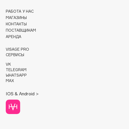
Cadence
РАБОТА У НАС
МАГАЗИНЫ
Capelli Dorati
КОНТАКТЫ
Carbon Theory
ПОСТАВЩИКАМ
Carmex
АРЕНДА
Carolina Herrera
VISAGE PRO
Catrice
СЕРВИСЫ
Celimax
VK
Cettua
TELEGRAM
Chupa Chups
WHATSAPP
MAX
Clarette
Clarins
IOS & Android >
Clarins Precious
Clinique
Clive Christian
Club De Nuit