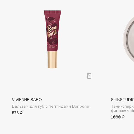
D
d'Alba
Dior
DABO
Divage
DARLING*
Dolce & Gabbana
Darphin
Dolomit
Davines
Dorco
Deonica
DP Daily Perfection
Dessange
Dr. Vranjes Firenze
E
VIVIENNE SABO
SHIKSTUDI
Бальзам для губ с пептидами Bonbone
Тени-спарк
Eat My
Ella Bartsueva Brushes
финишем Si
576 ₽
Ecolatier
EMBRACE Haircare
1080 ₽
Ecotools
Emmanuelle Jane
EGIA
Enough