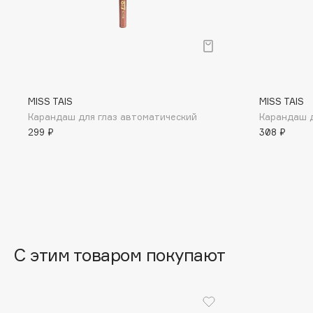
BLOME
C
MISS TAIS
MISS TAIS
Cadence
Chupa Chups
Карандаш для глаз автоматический
Карандаш д
Capelli Dorati
Clarette
299 ₽
308 ₽
Carbon Theory
Clarins
Carmex
Clarins Precious
НОВИНКА
Carolina Herrera
Clinique
Catrice
Clive Christian
Celimax
Club De Nuit
Cettua
Collagenina
С этим товаром покупают