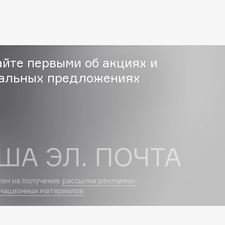
Etude organix
Eva Mosaic
Ex Nihilo
EXOARI L
айте первыми об акциях и
альных предложениях
Fragrance Du Bois
ША ЭЛ. ПОЧТА
Frederic Malle
Frudia
Funny Organix
сен на получение
рассылки рекламно-
мационных материалов