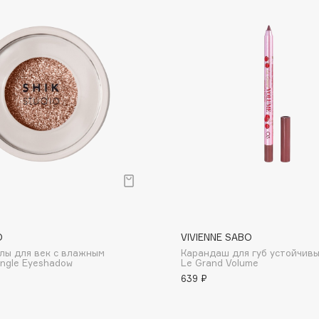
Dr.Althea
Dr.Ceuracle
Dr.Jart+
DSD de Luxe
Dyson
O
VIVIENNE SABO
лы для век с влажным
Карандаш для губ устойчив
Estrâde
ngle Eyeshadow
Le Grand Volume
Estée Lauder
639 ₽
Etat Pur
Etude House