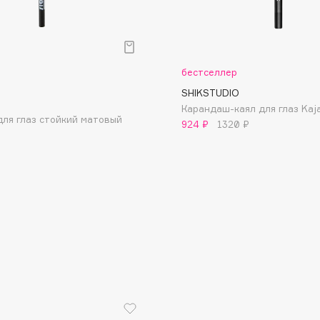
бестселлер
SHIKSTUDIO
Карандаш-каял для глаз Kaja
Consly
ля глаз стойкий матовый
924 ₽
1320 ₽
Corimo
CosRX
Cottolina
Crescina
Cunzite
Curaprox