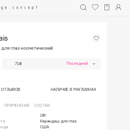
ais
 для глаз косметический
Последний
710
702
703
Т ОТЗЫВОВ
НАЛИЧИЕ В МАГАЗИНАХ
704
ПРИМЕНЕНИЕ
СОСТАВ
Последний
706
10г
кта
Карандаш для глаз
Последний
707
енда
США