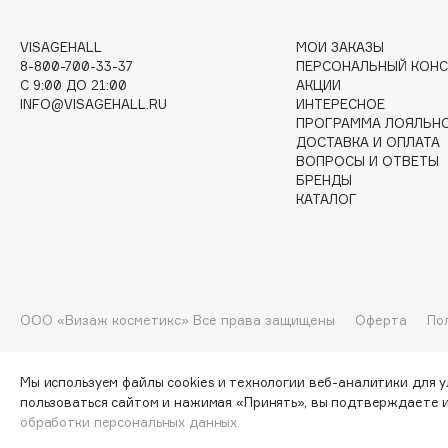
G
VISAGEHALL
МОИ ЗАКАЗЫ
8-800-700-33-37
ПЕРСОНАЛЬНЫЙ КОНС
Garnier
Giardino Magico
C 9:00 ДО 21:00
АКЦИИ
Gecko
Gillette
INFO@VISAGEHALL.RU
ИНТЕРЕСНОЕ
ПРОГРАММА ЛОЯЛЬН
Geltek
Givenchy
ДОСТАВКА И ОПЛАТА
Genosys
Global Keratin
ВОПРОСЫ И ОТВЕТЫ
ЭКСКЛЮЗИВ
БРЕНДЫ
Global White
Geomar
КАТАЛОГ
H
ООО «Визаж косметикс» Все права защищены
Оферта
По
Hadat Cosmetics
HELIBEAUTY
Hamis
Hempz
Мы используем файлы cookies и технологии веб-аналитики для 
Hapica
HFC
пользоваться сайтом и нажимая «Принять», вы подтверждаете 
обработки персональных данных.