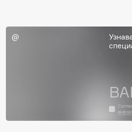
Eigshow
EpilProfi
Elemis
Erborian
Elian Russia
Essence
Elie Saab
Essential Parfums Paris
Узнав
специ
F
FANE
Flipper
ВА
Farmstay
FLOEMA
Felce Azzurra
Floraïku
Fillerina
Forlle'd
ЭКСКЛЮЗИВ
Согла
инфор
Fiona Franchimon