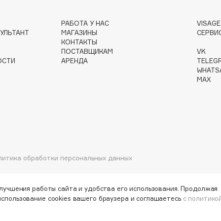
РАБОТА У НАС
VISAG
УЛЬТАНТ
МАГАЗИНЫ
СЕРВИ
Gourmandise
КОНТАКТЫ
Grace Day
ПОСТАВЩИКАМ
VK
ОСТИ
АРЕНДА
TELEG
Guerlain
WHATS
Guess
MAX
литика обработки персональных данных
Holika Holika
Holly Polly
улучшения работы сайта и удобства его использования. Продолжая
Holy Land
использование cookies вашего браузера и соглашаетесь
с политико