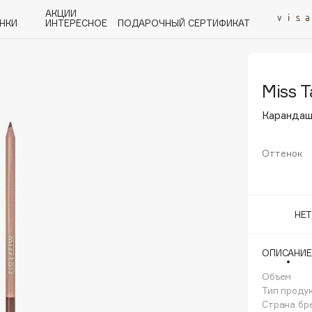
АКЦИИ
НКИ
ИНТЕРЕСНОЕ
ПОДАРОЧНЫЙ СЕРТИФИКАТ
Miss T
P
Q
R
S
T
U
V
W
Y
Z
А - Я
Карандаш
Оттенок
Angiopharm
НЕ
KIKO Milano
Estée Lauder
ОПИСАНИЕ
Clarins
Объем
Тип проду
Страна бр