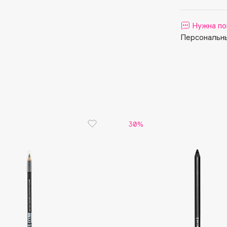
Aveda
Avene
Нужна по
Персональны
Boadicea The Victorious
Bobbi Brown
30%
BOOMSHOP
BORK
Brunello Cucinelli
Bvlgari
by TERRY
BY WISHTREND
Byredo