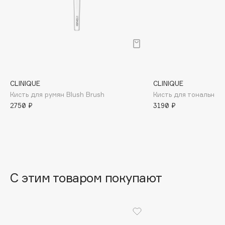
B
Babor
Baffy
Balmain Hair Couture
ЭКСКЛЮЗИВ
Banderas
CLINIQUE
CLINIQUE
Basicare
Кисть для румян Blush Brush
Кисть для тональной
Batiste
2750 ₽
3190 ₽
Beauty Bomb
Beauty Pati
Beautyblades
НОВИНКА
beautyblender
Bebble
С этим товаром покупают
Beverly Hills Polo Club
Biodance
Bioderma