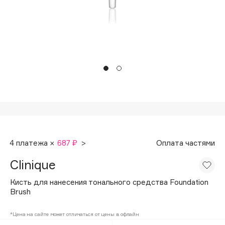
Подарки
Tom Ford
HFC
Для дома
Angiopharm
Техника
KIKO Milano
Estée Lauder
Clarins
0 - 9
100BON
4 платежа ×
687 ₽
>
Оплата частями
22|11
Clinique
A
Кисть для нанесения тонального средства Foundation
Brush
Acqua di Parma
*Цена на сайте может отличаться от цены в офлайн
Acque di Italia