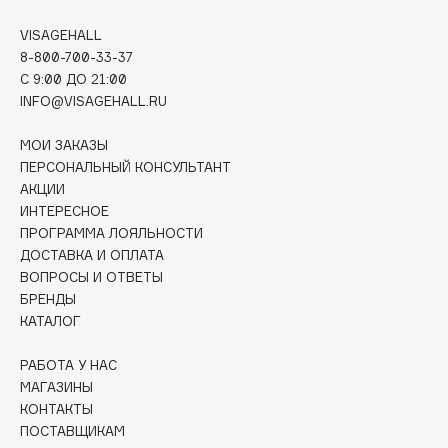
Deonica
VISAGEHALL
Dessange
8-800-700-33-37
Dior
C 9:00 ДО 21:00
Divage
INFO@VISAGEHALL.RU
Dolce & Gabbana
МОИ ЗАКАЗЫ
Dolomit
ПЕРСОНАЛЬНЫЙ КОНСУЛЬТАНТ
Dorco
АКЦИИ
DP Daily Perfection
ИНТЕРЕСНОЕ
ПРОГРАММА ЛОЯЛЬНОСТИ
Dr. Vranjes Firenze
ДОСТАВКА И ОПЛАТА
Dr.Althea
ВОПРОСЫ И ОТВЕТЫ
Dr.Ceuracle
БРЕНДЫ
КАТАЛОГ
Dr.Jart+
DSD de Luxe
РАБОТА У НАС
Dyson
МАГАЗИНЫ
КОНТАКТЫ
ПОСТАВЩИКАМ