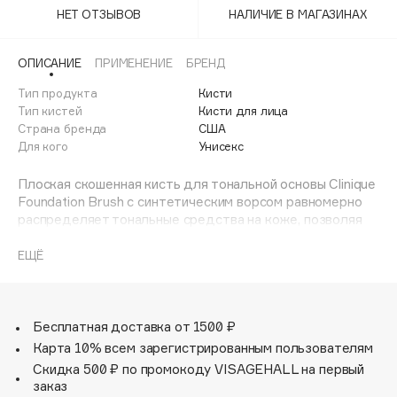
Adele for you
НЕТ ОТЗЫВОВ
НАЛИЧИЕ В МАГАЗИНАХ
Финал лета
Advante
ЭКСКЛЮЗИВ
1 АВГ - 31 АВГ
ОПИСАНИЕ
ПРИМЕНЕНИЕ
БРЕНД
Aesop
Age Stop
Тип продукта
Кисти
ЭКСКЛЮЗИВ
Тип кистей
Кисти для лица
AHFA Cosmetics
Страна бренда
США
Ajmal
Для кого
Унисекс
Alix Avien
Плоская скошенная кисть для тональной основы Clinique
Allies of Skin
Foundation Brush с синтетическим ворсом равномерно
AMAN
распределяет тональные средства на коже, позволяя
создать естественное покрытие.
Amina Daudova Brushes
ЕЩЁ
Amouage
Уникальная антибактериальная технология Clinique
обеспечивает максимальную гигиеничность во время
Amuleto Di Casa
использования."
Angiopharm
ЭКСКЛЮЗИВ
Бесплатная доставка от 1500 ₽
Annbeauty
Карта 10% всем зарегистрированным пользователям
Anua
Скидка 500 ₽ по промокоду VISAGEHALL на первый
заказ
Apadent