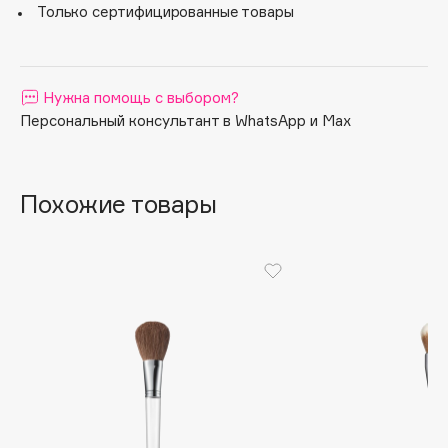
Только сертифицированные товары
Apagard
Aravia Professional
Arcadia
Нужна помощь с выбором?
Archetype
Персональный консультант в WhatsApp и Max
Architect Demidoff
ARIVE MAKEUP
Art&Fact
Похожие товары
Art-Visage
Artdeco
Astra
Atelier Rebul
Augustinus Bader
Aveda
Avene