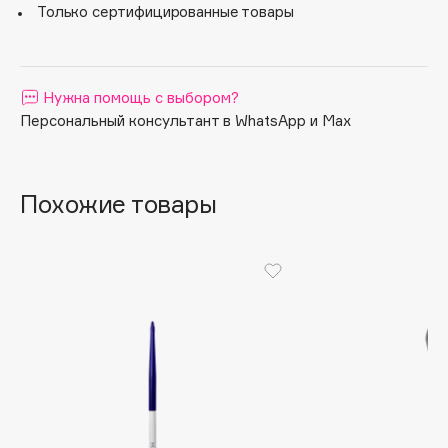
Только сертифицированные товары
Apagard
Aravia Professional
Arcadia
Нужна помощь с выбором?
Archetype
Персональный консультант в WhatsApp и Max
Architect Demidoff
ARIVE MAKEUP
Art&Fact
Похожие товары
Art-Visage
Artdeco
Astra
Atelier Rebul
Augustinus Bader
Aveda
Avene