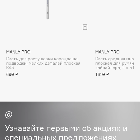
B
Babor
Baffy
Balmain Hair Couture
ЭКСКЛЮЗИВ
Banderas
MANLY PRO
MANLY PRO
Basicare
Кисть для растушевки карандаша,
Кисть средняя много
Batiste
подводки, мелких деталей плоская
плоская для румян, к
К43
хайлайтера, тона К1
Beauty Bomb
690 ₽
1610 ₽
Beauty Pati
Beautyblades
НОВИНКА
beautyblender
Bebble
Beverly Hills Polo Club
Biodance
Узнавайте первыми об акциях и
Bioderma
специальных предложениях