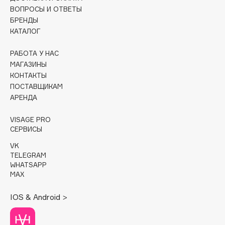
ВОПРОСЫ И ОТВЕТЫ
Cadence
БРЕНДЫ
КАТАЛОГ
Capelli Dorati
Carbon Theory
РАБОТА У НАС
Carmex
МАГАЗИНЫ
Carolina Herrera
КОНТАКТЫ
ПОСТАВЩИКАМ
Catrice
АРЕНДА
Celimax
Cettua
VISAGE PRO
СЕРВИСЫ
Chupa Chups
Clarette
VK
TELEGRAM
Clarins
WHATSAPP
Clarins Precious
MAX
НОВИНКА
Clinique
IOS & Android >
Clive Christian
Club De Nuit