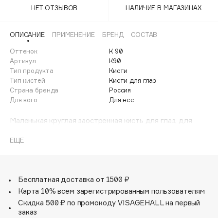
Adele for you
НЕТ ОТЗЫВОВ
НАЛИЧИЕ В МАГАЗИНАХ
Финал лета
Advante
ЭКСКЛЮЗИВ
1 АВГ - 31 АВГ
ОПИСАНИЕ
ПРИМЕНЕНИЕ
БРЕНД
СОСТАВ
Aesop
Age Stop
Оттенок
К 90
ЭКСКЛЮЗИВ
Артикул
К90
AHFA Cosmetics
Тип продукта
Кисти
Ajmal
Тип кистей
Кисти для глаз
Страна бренда
Россия
Alix Avien
Для кого
Для нее
Allies of Skin
AMAN
Маленькая круглая заостренная кисть для глаз, для
прорисовки деталей и вытягивания линии.
Amina Daudova Brushes
ЕЩЁ
Amouage
Amuleto Di Casa
Angiopharm
ЭКСКЛЮЗИВ
Бесплатная доставка от 1500 ₽
Annbeauty
Карта 10% всем зарегистрированным пользователям
Anua
Скидка 500 ₽ по промокоду VISAGEHALL на первый
заказ
Apadent