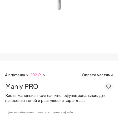
Подарки
Tom Ford
HFC
Для дома
Angiopharm
Техника
KIKO Milano
Estée Lauder
Clarins
0 - 9
100BON
4 платежа ×
292 ₽
>
Оплата частями
22|11
Manly PRO
A
Кисть маленькая круглая многофункциональная, для
нанесения теней и растушевки карандаша
Acqua di Parma
*Цена на сайте может отличаться от цены в офлайн
Acque di Italia