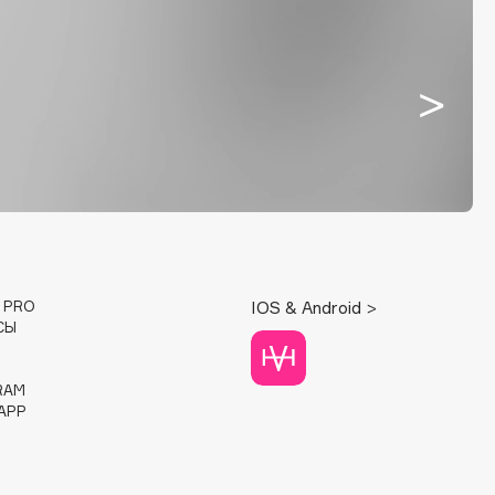
E PRO
IOS & Android >
СЫ
RAM
APP