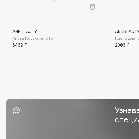
BLOME
ANNBEAUTY
ANNBEAUT
C
Кисть Katakana S13
Кисть для г
3400 ₽
2900 ₽
Cadence
Chupa Chups
Capelli Dorati
Clarette
Carbon Theory
Clarins
Carmex
Clarins Precious
Carolina Herrera
Clinique
Catrice
Clive Christian
Celimax
Club De Nuit
Узнав
Cettua
Collagenina
специ