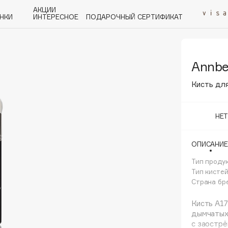
АКЦИИ
НКИ
ИНТЕРЕСНОЕ
ПОДАРОЧНЫЙ СЕРТИФИКАТ
Annbe
P
Q
R
S
T
U
V
W
Y
Z
А - Я
Кисть для
НЕ
ОПИСАНИЕ
Angiopharm
KIKO Milano
Тип проду
Тип кисте
Estée Lauder
Страна бр
Clarins
Кисть A17
дымчатых
с заострё