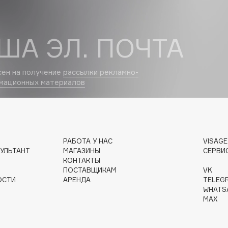
Dr.Althea
ША ЭЛ. ПОЧТА
Dr.Ceuracle
Dr.Jart+
DSD de Luxe
сен на получение
рассылки рекламно-
мационных материалов
Dyson
РАБОТА У НАС
VISAG
УЛЬТАНТ
МАГАЗИНЫ
СЕРВИ
КОНТАКТЫ
ПОСТАВЩИКАМ
VK
ОСТИ
АРЕНДА
TELEG
Estée Lauder
WHATS
Etat Pur
MAX
Etude House
Etude organix