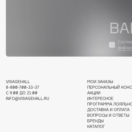
D
d'Alba
Dior
ВА
DABO
Divage
DARLING*
Dolce & Gabbana
Darphin
Dolomit
Согла
инфор
Davines
Dorco
Deonica
DP Daily Perfection
Dessange
Dr. Vranjes Firenze
VISAGEHALL
МОИ ЗАКАЗЫ
8-800-700-33-37
ПЕРСОНАЛЬНЫЙ КОНС
E
C 9:00 ДО 21:00
АКЦИИ
INFO@VISAGEHALL.RU
ИНТЕРЕСНОЕ
ПРОГРАММА ЛОЯЛЬН
Eat My
Ella Bartsueva Brushes
ДОСТАВКА И ОПЛАТА
Ecolatier
EMBRACE Haircare
ВОПРОСЫ И ОТВЕТЫ
БРЕНДЫ
Ecotools
Emmanuelle Jane
КАТАЛОГ
EGG
Enough