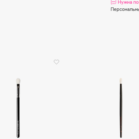
Aveda
Нужна по
Персональны
Avene
Boadicea The Victorious
Bobbi Brown
BOOMSHOP
BORK
Brunello Cucinelli
Bvlgari
by TERRY
BY WISHTREND
Byredo