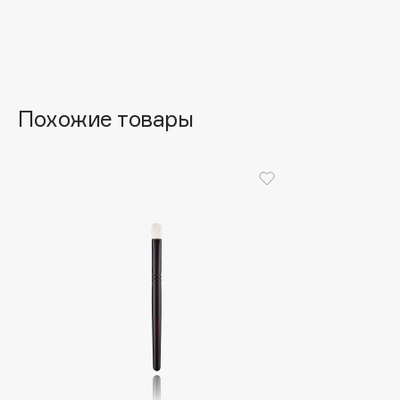
Aravia Professional
Alix Avien
Arcadia
Allies of Skin
Archetype
AMAN
Похожие товары
B
Babor
beautyblender
Baffy
Bebble
Balmain Hair Couture
Beverly Hills Polo Club
ЭКСКЛЮЗИВ
Biodance
Banderas
Bioderma
Basicare
Biomed
Batiste
Biorepair
Beauty Bomb
Blanx
Beauty Pati
Blistex
Beautyblades
НОВИНКА