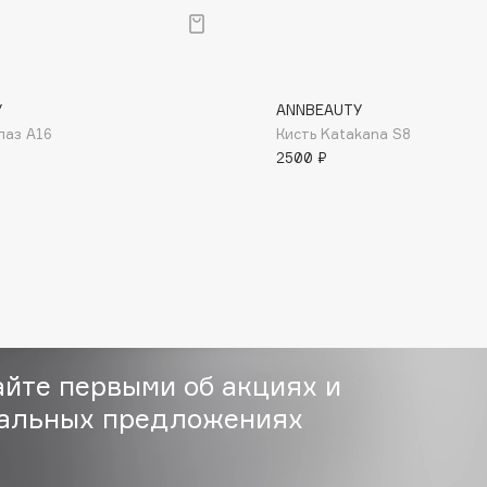
Y
ANNBEAUTY
лаз A16
Кисть Katakana S8
2500 ₽
Consly
Corimo
CosRX
Cottolina
Crescina
Cunzite
Curaprox
айте первыми об акциях и
альных предложениях