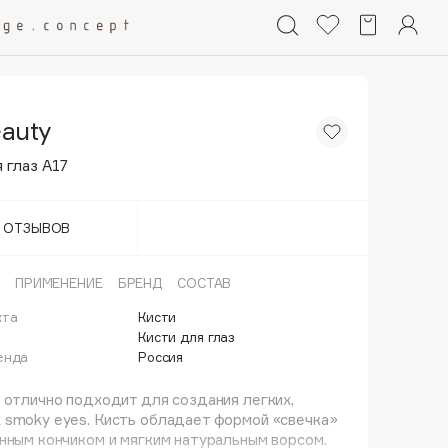
auty
 глаз A17
Т ОТЗЫВОВ
ПРИМЕНЕНИЕ
БРЕНД
СОСТАВ
кта
Кисти
й
Кисти для глаз
енда
Россия
 отлично подходит для создания легких,
 smoky eyes. Кисть обладает формой «свечка»
нным кончиком и мягким натуральным ворсом.