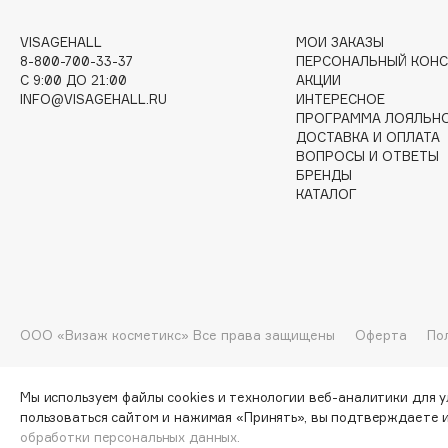
VISAGEHALL
МОИ ЗАКАЗЫ
8-800-700-33-37
ПЕРСОНАЛЬНЫЙ КОНС
I
C 9:00 ДО 21:00
АКЦИИ
INFO@VISAGEHALL.RU
ИНТЕРЕСНОЕ
I Love My Hair
INGLOT
ПРОГРАММА ЛОЯЛЬН
ДОСТАВКА И ОПЛАТА
Iceberg
Initio
ВОПРОСЫ И ОТВЕТЫ
Icon Skin
Insight Professional
БРЕНДЫ
КАТАЛОГ
Influence Beauty
Institut Esthederm
J
ООО «Визаж косметикс» Все права защищены
Оферта
По
James Read
Janeke
Jan Marini
Jimmy Choo
ЭКСКЛЮЗИВ
Мы используем файлы cookies и технологии веб-аналитики для 
JMsolution
Jane Iredale
пользоваться сайтом и нажимая «Принять», вы подтверждаете 
обработки персональных данных.