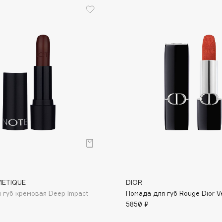
Eva Mosaic
Ex Nihilo
EXOARI L
Fragrance Du Bois
Frederic Malle
Frudia
Funny Organix
METIQUE
DIOR
 губ кремовая Deep Impact
Помада для губ Rouge Dior V
5850 ₽