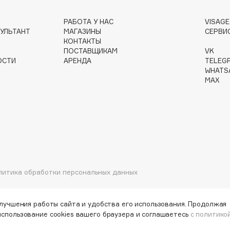
РАБОТА У НАС
VISAG
УЛЬТАНТ
МАГАЗИНЫ
СЕРВИ
КОНТАКТЫ
ПОСТАВЩИКАМ
VK
Institute Estelare
ОСТИ
АРЕНДА
TELEG
WHATS
Instytutum
MAX
invisibobble
IS Clinical
литика обработки персональных данных
Jo Malone London
Juliette Has A Gun
улучшения работы сайта и удобства его использования. Продолжая
Juvena
использование cookies вашего браузера и соглашаетесь
с политико