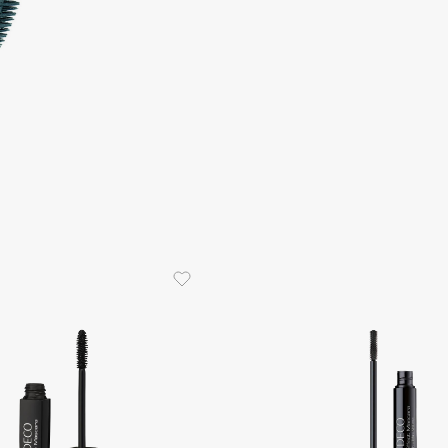
Consly
Corimo
CosRX
Cottolina
Crescina
Cunzite
Curaprox