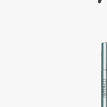
Подарки
0 - 9
Для дома
100BON
22|11
Техника
A
Acqua di Parma
Amina Daudova Brushes
Acque di Italia
Amouage
Adele for you
Amuleto Di Casa
Advante
Angiopharm
ЭКСКЛЮЗИВ
ЭКСКЛЮЗИВ
Aesop
Annbeauty
Age Stop
Anua
ЭКСКЛЮЗИВ
Apadent
AHFA Cosmetics
Apagard
Ajmal