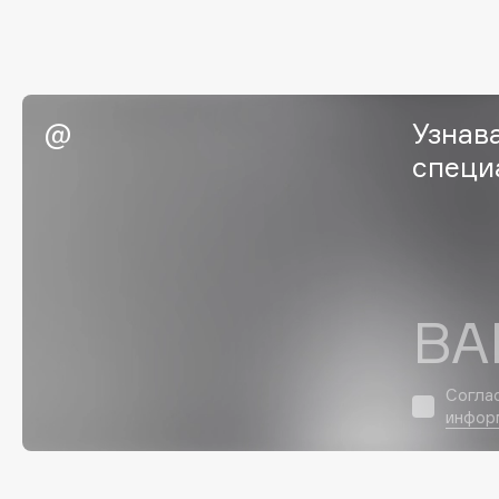
G
Garnier
Giardino Magico
Узнав
Gecko
Gillette
специ
Geltek
Givenchy
Genosys
Global Keratin
ЭКСКЛЮЗИВ
Global White
Geomar
ВА
H
Hadat Cosmetics
HELIBEAUTY
Согла
инфор
Hamis
Hempz
Hapica
HFC