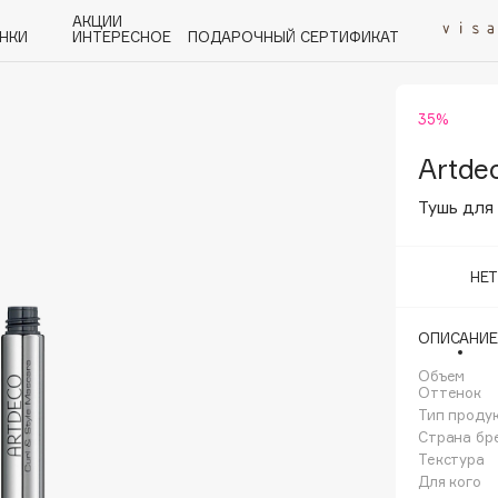
АКЦИИ
НКИ
ИНТЕРЕСНОЕ
ПОДАРОЧНЫЙ СЕРТИФИКАТ
35%
P
Q
R
S
T
U
V
W
Y
Z
А - Я
Artde
Тушь для 
НЕ
Angiopharm
ОПИСАНИЕ
KIKO Milano
Объем
Estée Lauder
Оттенок
Clarins
Тип проду
Страна бр
Текстура
Для кого