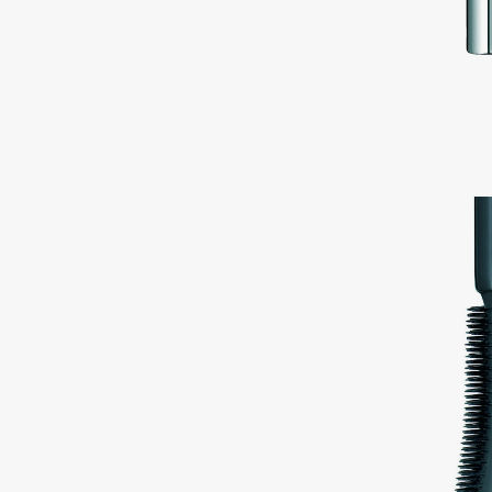
Aravia Professional
Alix Avien
Arcadia
Allies of Skin
Archetype
AMAN
B
Babor
beautyblender
Baffy
Bebble
Balmain Hair Couture
Beverly Hills Polo Club
ЭКСКЛЮЗИВ
Biodance
Banderas
Bioderma
Basicare
Biomed
Batiste
Biorepair
Beauty Bomb
Blanx
Beauty Pati
Blistex
Beautyblades
НОВИНКА