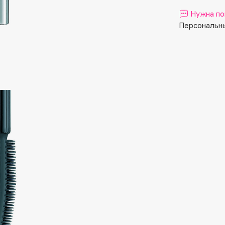
Aveda
Нужна по
Avene
Персональны
Boadicea The Victorious
Bobbi Brown
BOOMSHOP
BORK
Brunello Cucinelli
Bvlgari
by TERRY
BY WISHTREND
Byredo