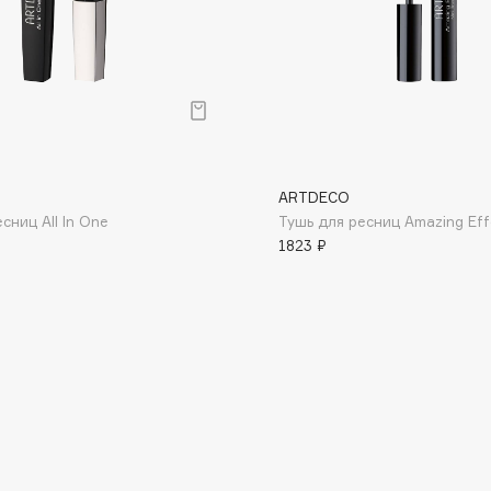
Dr.Althea
Dr.Ceuracle
Dr.Jart+
DSD de Luxe
Dyson
ARTDECO
сниц All In One
Тушь для ресниц Amazing Eff
1823 ₽
Estée Lauder
Etat Pur
Etude House
Etude organix