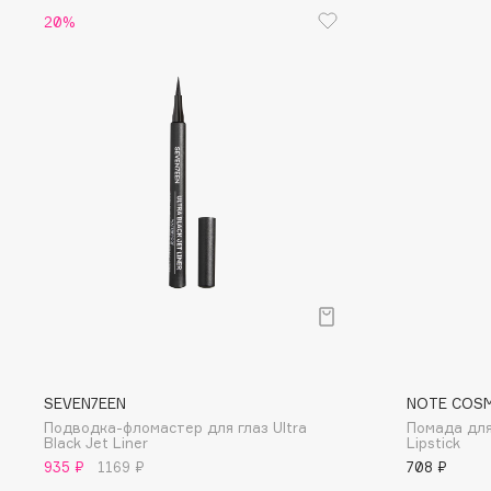
20%
EGIA
EpilProfi
Eigshow
Erborian
Elemis
Essence
Elian Russia
Essential Parfums Paris
Elie Saab
Estrâde
F
FANE
Flipper
Farmstay
FLOEMA
Felce Azzurra
Floraïku
Fillerina
Forlle'd
SEVEN7EEN
NOTE COS
ЭКСКЛЮЗИВ
Подводка-фломастер для глаз Ultra
Помада для
Fiona Franchimon
Black Jet Liner
Lipstick
935 ₽
1169 ₽
708 ₽