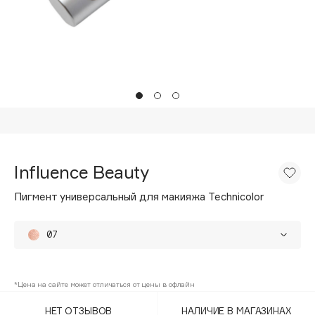
Подарки
Tom Ford
HFC
Для дома
Angiopharm
Техника
KIKO Milano
Estée Lauder
Clarins
0 - 9
Influence Beauty
100BON
Пигмент универсальный для макияжа Technicolor
22|11
07
A
01
Acqua di Parma
*Цена на сайте может отличаться от цены в офлайн
02
Acque di Italia
НЕТ ОТЗЫВОВ
НАЛИЧИЕ В МАГАЗИНАХ