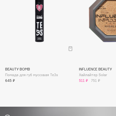
Biomed
Biorepair
Blanx
Blistex
BLOME
Boadicea The Victorious
Bobbi Brown
BOOMSHOP
BORK
Brunello Cucinelli
BEAUTY BOMB
INFLUENCE BEAUTY
Bvlgari
Помада для губ муссовая Te3s
Хайлайтер Solar
645 ₽
511 ₽
751 ₽
by TERRY
BY WISHTREND
Byredo
C