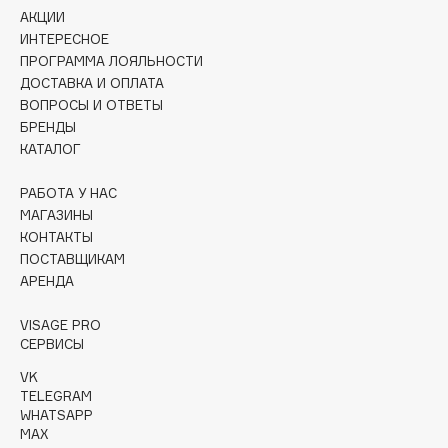
Collagenina
АКЦИИ
Consly
ИНТЕРЕСНОЕ
ПРОГРАММА ЛОЯЛЬНОСТИ
Corimo
ДОСТАВКА И ОПЛАТА
CosRX
ВОПРОСЫ И ОТВЕТЫ
Cottolina
БРЕНДЫ
КАТАЛОГ
Crescina
Cunzite
РАБОТА У НАС
Curaprox
МАГАЗИНЫ
КОНТАКТЫ
ПОСТАВЩИКАМ
D
АРЕНДА
d'Alba
VISAGE PRO
СЕРВИСЫ
DABO
VK
DARLING*
TELEGRAM
Darphin
WHATSAPP
Davines
MAX