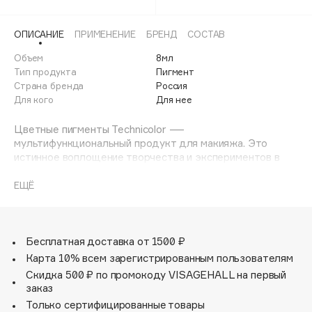
03
Adele for you
Финал лета
Advante
Последний
04
ЭКСКЛЮЗИВ
ОПИСАНИЕ
ПРИМЕНЕНИЕ
БРЕНД
СОСТАВ
1 АВГ - 31 АВГ
Aesop
Объем
8мл
05
Age Stop
Тип продукта
Пигмент
ЭКСКЛЮЗИВ
Страна бренда
Россия
06
AHFA Cosmetics
Для кого
Для нее
Ajmal
08
Цветные пигменты Technicolor —
Alix Avien
мультифункциональный продукт для макияжа. Это
Allies of Skin
истинное воплощение творчества и экспериментов в
AMAN
мире косметики.
С помощью Technicolor вы сможете создать
ЕЩЁ
Amina Daudova Brushes
бесконечное количество уникальных образов, которые
Amouage
подчеркнут вашу индивидуальность и креативность.
Amuleto Di Casa
Бесплатная доставка от 1500 ₽
Angiopharm
ЭКСКЛЮЗИВ
Карта 10% всем зарегистрированным пользователям
Annbeauty
Скидка 500 ₽ по промокоду VISAGEHALL на первый
заказ
Anua
Только сертифицированные товары
Apadent