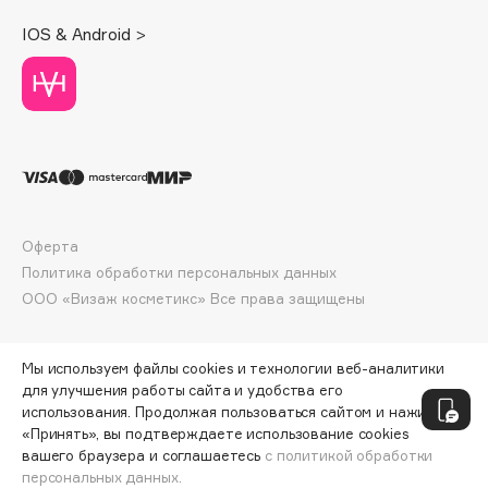
Deonica
IOS & Android >
Dessange
Dior
Divage
Dolce & Gabbana
Dolomit
Dorco
DP Daily Perfection
Оферта
Dr. Vranjes Firenze
Политика обработки персональных данных
Dr.Althea
ООО «Визаж косметикс» Все права защищены
Dr.Ceuracle
Dr.Jart+
Мы используем файлы cookies и технологии веб-аналитики
DSD de Luxe
для улучшения работы сайта и удобства его
Dyson
использования. Продолжая пользоваться сайтом и нажимая
«Принять», вы подтверждаете использование cookies
вашего браузера и соглашаетесь
с политикой обработки
персональных данных.
ДОБАВИТЬ В КОРЗИНУ
844 ₽