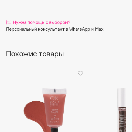
Apagard
Aravia Professional
Нужна помощь с выбором?
Arcadia
Персональный консультант в WhatsApp и Max
Archetype
Architect Demidoff
ARIVE MAKEUP
Похожие товары
Art&Fact
Art-Visage
Artdeco
Astra
Atelier Rebul
Augustinus Bader
Aveda
Avene