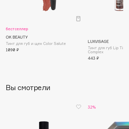
B
Babor
Baffy
бестселлер
Balmain Hair Couture
ЭКСКЛЮЗИВ
OK BEAUTY
Banderas
LUXVISAGE
Тинт для губ и щек Сolor Salute
Тинт для губ Lip Tint
Basicare
1090 ₽
Complex
Batiste
443 ₽
Beauty Bomb
Beauty Pati
Beautyblades
НОВИНКА
Вы смотрели
beautyblender
Bebble
Beverly Hills Polo Club
32%
Biodance
Bioderma