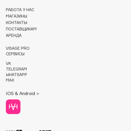
РАБОТА У НАС
Cadence
МАГАЗИНЫ
Capelli Dorati
КОНТАКТЫ
Carbon Theory
ПОСТАВЩИКАМ
Carmex
АРЕНДА
Carolina Herrera
VISAGE PRO
Catrice
СЕРВИСЫ
Celimax
VK
Cettua
TELEGRAM
WHATSAPP
Chupa Chups
MAX
Clarette
Clarins
IOS & Android >
Clarins Precious
НОВИНКА
Clinique
Clive Christian
Club De Nuit