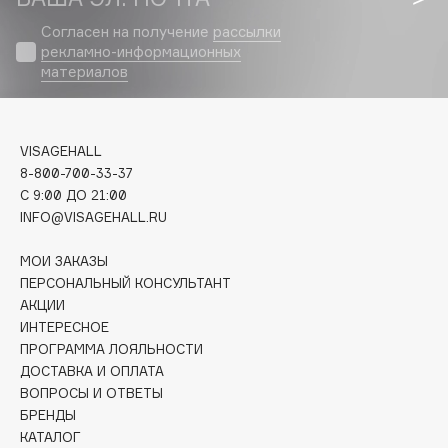
Biomed
Согласен на получение
рассылки
Biorepair
рекламно-информационных
Blanx
материалов
Blistex
BLOME
Boadicea The Victorious
VISAGEHALL
Bobbi Brown
8-800-700-33-37
C 9:00 ДО 21:00
BOOMSHOP
INFO@VISAGEHALL.RU
BORK
Brunello Cucinelli
МОИ ЗАКАЗЫ
ПЕРСОНАЛЬНЫЙ КОНСУЛЬТАНТ
Bvlgari
АКЦИИ
by TERRY
ИНТЕРЕСНОЕ
BY WISHTREND
ПРОГРАММА ЛОЯЛЬНОСТИ
Byredo
ДОСТАВКА И ОПЛАТА
ВОПРОСЫ И ОТВЕТЫ
БРЕНДЫ
C
КАТАЛОГ