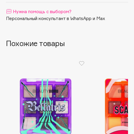
Apagard
Нужна помощь с выбором?
Aravia Professional
Персональный консультант в WhatsApp и Max
Arcadia
Archetype
Architect Demidoff
Похожие товары
ARIVE MAKEUP
Art&Fact
Art-Visage
Artdeco
Astra
Atelier Rebul
Augustinus Bader
Aveda
Avene