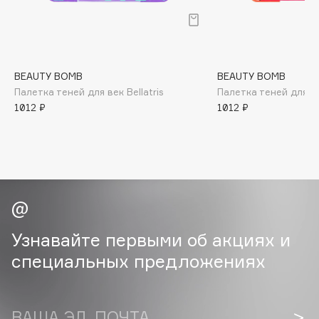
B
Babor
Baffy
BEAUTY BOMB
BEAUTY BOMB
Balmain Hair Couture
ЭКСКЛЮЗИВ
Палетка теней для век Bellatris
Палетка теней для ве
Banderas
1012 ₽
1012 ₽
Basicare
Batiste
Beauty Bomb
Beauty Pati
Beautyblades
НОВИНКА
beautyblender
Узнавайте первыми об акциях и
Bebble
специальных предложениях
Beverly Hills Polo Club
Biodance
Bioderma
ВАША ЭЛ. ПОЧТА