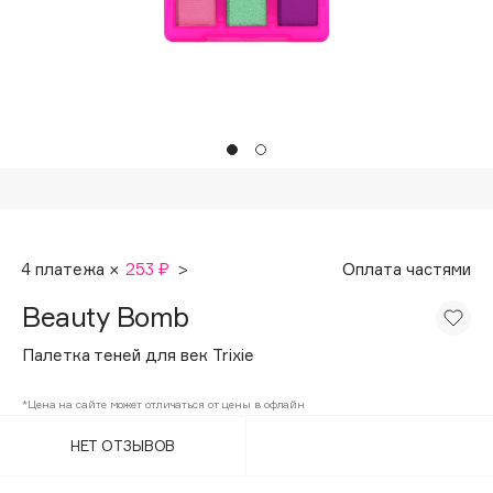
Подарки
Tom Ford
HFC
Для дома
Angiopharm
Техника
KIKO Milano
Estée Lauder
Clarins
0 - 9
4 платежа ×
253 ₽
>
Оплата частями
100BON
Beauty Bomb
22|11
Палетка теней для век Trixie
A
*Цена на сайте может отличаться от цены в офлайн
НЕТ ОТЗЫВОВ
Acqua di Parma
Acque di Italia