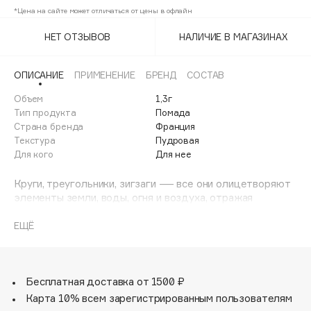
Adele for you
*Цена на сайте может отличаться от цены в офлайн
Финал лета
Advante
ЭКСКЛЮЗИВ
НЕТ ОТЗЫВОВ
НАЛИЧИЕ В МАГАЗИНАХ
1 АВГ - 31 АВГ
Aesop
Age Stop
ЭКСКЛЮЗИВ
ОПИСАНИЕ
ПРИМЕНЕНИЕ
БРЕНД
СОСТАВ
AHFA Cosmetics
Объем
1,3г
Ajmal
Тип продукта
Помада
Страна бренда
Франция
Alix Avien
Текстура
Пудровая
Allies of Skin
Для кого
Для нее
AMAN
Круги, треугольники, зигзаги — все они олицетворяют
Amina Daudova Brushes
элементы земли, воды, огня и воздуха, отражая
Amouage
гармонию и равновесие. Наблюдая, как узоры плавно
переходят один в другой, невозможно не ощутить
ЕЩЁ
Amuleto Di Casa
мистическую связь между происхождением и
Angiopharm
ЭКСКЛЮЗИВ
существованием.
Annbeauty
Матовая помада FRANÇAFRIQUE с новой текстурой в
Бесплатная доставка от 1500 ₽
Anua
ассортименте VIVIENNE SABÓ станет твоим
Карта 10% всем зарегистрированным пользователям
Apadent
проводником между прошлым, будущим и настоящим.