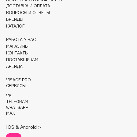
ДОСТАВКА И ОПЛАТА
Cadence
ВОПРОСЫ И ОТВЕТЫ
БРЕНДЫ
Capelli Dorati
КАТАЛОГ
Carbon Theory
Carmex
РАБОТА У НАС
Carolina Herrera
МАГАЗИНЫ
КОНТАКТЫ
Catrice
ПОСТАВЩИКАМ
Celimax
АРЕНДА
Cettua
Chupa Chups
VISAGE PRO
СЕРВИСЫ
Clarette
VK
Clarins
TELEGRAM
Clarins Precious
НОВИНКА
WHATSAPP
MAX
Clinique
Clive Christian
IOS & Android >
Club De Nuit