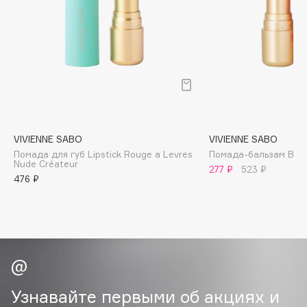
B
Babor
Baffy
Balmain Hair Couture
ЭКСКЛЮЗИВ
Banderas
Basicare
Batiste
VIVIENNE SABO
VIVIENNE SABO
Помада для губ Lipstick Rouge a Levres
Помада-бальзам Balm
Beauty Bomb
Nude Créateur
277 ₽
523 ₽
Beauty Pati
476 ₽
Beautyblades
НОВИНКА
beautyblender
Bebble
Beverly Hills Polo Club
Biodance
Bioderma
Узнавайте первыми об акциях и