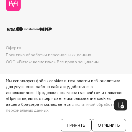
Collagenina
Consly
Corimo
CosRX
Cottolina
Crescina
Оферта
Cunzite
Политика обработки персональных данных
Curaprox
ООО «Визаж косметикс» Все права защищены
D
Мы используем файлы cookies и технологии веб-аналитики
для улучшения работы сайта и удобства его
использования. Продолжая пользоваться сайтом и нажимая
d'Alba
«Принять», вы подтверждаете использование cookies
ПО ЗОЛОТОЙ КАРТЕ:
500 ₽
DABO
вашего браузера и соглашаетесь
с политикой обработки
персональных данных.
ДОБАВИТЬ В КОРЗИНУ
556 ₽
DARLING*
Darphin
ПРИНЯТЬ
ОТМЕНИТЬ
Davines