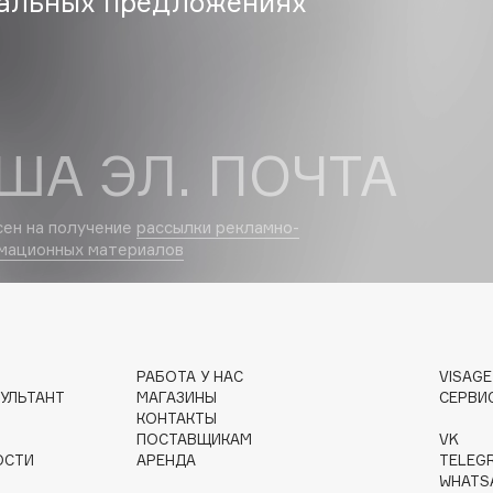
альных предложениях
Eva Mosaic
Ex Nihilo
EXOARI L
ША ЭЛ. ПОЧТА
сен на получение
рассылки рекламно-
мационных материалов
Fragrance Du Bois
Frederic Malle
Frudia
РАБОТА У НАС
VISAG
УЛЬТАНТ
МАГАЗИНЫ
СЕРВИ
Funny Organix
КОНТАКТЫ
ПОСТАВЩИКАМ
VK
ОСТИ
АРЕНДА
TELEG
WHATS