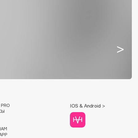
E PRO
IOS & Android >
СЫ
RAM
APP