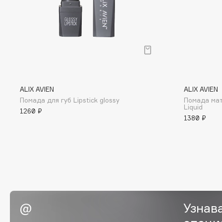
D
d'Alba
Dior
DABO
Divage
DARLING*
Dolce & Gabbana
Darphin
Dolomit
Davines
Dorco
ALIX AVIEN
ALIX AVIEN
Deonica
DP Daily Perfection
Помада для губ Lipstick glossy
Помада мат
Liquid
Dessange
Dr. Vranjes Firenze
1260 ₽
1380 ₽
E
Eat My
Ella Bartsueva Brushes
Ecolatier
EMBRACE Haircare
Узнав
Ecotools
Emmanuelle Jane
EGG
Enough