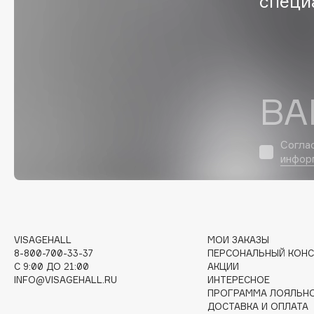
специ
EGIA
EpilProfi
Eigshow
Erborian
Elemis
Essence
Elian Russia
Essential Parfums Paris
ВА
Elie Saab
Estrâde
Согла
инфор
F
FANE
Flipper
Farmstay
FLOEMA
Felce Azzurra
Floraïku
VISAGEHALL
МОИ ЗАКАЗЫ
8-800-700-33-37
ПЕРСОНАЛЬНЫЙ КОНС
Fillerina
Forlle'd
ЭКСКЛЮЗИВ
C 9:00 ДО 21:00
АКЦИИ
Fiona Franchimon
INFO@VISAGEHALL.RU
ИНТЕРЕСНОЕ
ПРОГРАММА ЛОЯЛЬН
ДОСТАВКА И ОПЛАТА