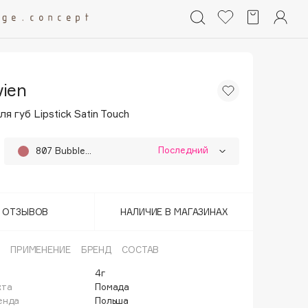
vien
я губ Lipstick Satin Touch
Последний
807 Bubblegum Pink
804 Terra Rose
805 Cotton Rose
Т ОТЗЫВОВ
НАЛИЧИЕ В МАГАЗИНАХ
806 Candy Pink
ПРИМЕНЕНИЕ
БРЕНД
СОСТАВ
819 Russet Pink
4г
кта
Помада
820 Bright Maroon
енда
Польша