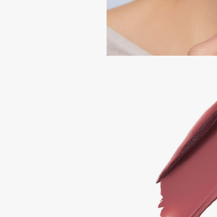
Aravia Professional
Alix Avien
Arcadia
Allies of Skin
Archetype
AMAN
B
Babor
beautyblender
Baffy
Bebble
Balmain Hair Couture
Beverly Hills Polo Club
ЭКСКЛЮЗИВ
Biodance
Banderas
Bioderma
Basicare
Biomed
Batiste
Biorepair
Beauty Bomb
Blanx
Beauty Pati
Blistex
Beautyblades
НОВИНКА