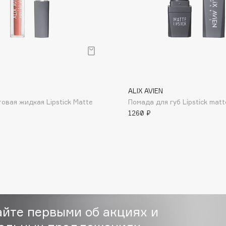
Dr.Althea
Dr.Ceuracle
Dr.Jart+
DSD de Luxe
Dyson
ALIX AVIEN
овая жидкая Lipstick Matte
Помада для губ Lipstick matt
1260 ₽
Estée Lauder
Etat Pur
айте первыми об акциях и
Etude House
Etude organix