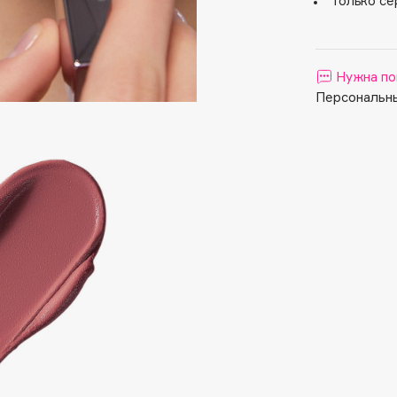
Только се
Aveda
Avene
Нужна по
Персональны
Boadicea The Victorious
Bobbi Brown
BOOMSHOP
BORK
Brunello Cucinelli
Bvlgari
by TERRY
BY WISHTREND
Byredo