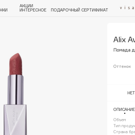
АКЦИИ
НКИ
ИНТЕРЕСНОЕ
ПОДАРОЧНЫЙ СЕРТИФИКАТ
Alix A
P
Q
R
S
T
U
V
W
Y
Z
А - Я
Помада дл
Оттенок
Angiopharm
НЕ
KIKO Milano
Estée Lauder
ОПИСАНИЕ
Clarins
Объем
Тип проду
Страна бр