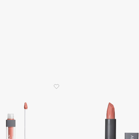
Consly
Corimo
CosRX
Cottolina
Crescina
Cunzite
Curaprox