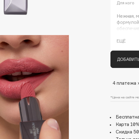
Для кого
Нежная, м
формулой
обеспечив
оставляя 
Сатинова
ЕЩЁ
пигмента
разглажив
Ухаживаю
ДОБАВИТЬ
и защищаю
Architect Demidoff
помады до
ARIVE MAKEUP
4 платежа 
Art&Fact
Art-Visage
*Цена на сайте мо
Artdeco
Astra
Бесплатна
Atelier Rebul
Карта 10%
Augustinus Bader
Скидка 50