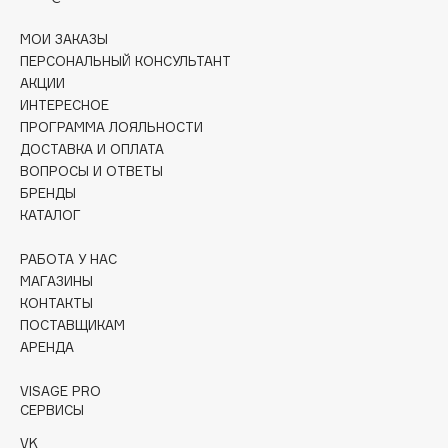
Cadence
МОИ ЗАКАЗЫ
ПЕРСОНАЛЬНЫЙ КОНСУЛЬТАНТ
Capelli Dorati
АКЦИИ
Carbon Theory
ИНТЕРЕСНОЕ
Carmex
ПРОГРАММА ЛОЯЛЬНОСТИ
Carolina Herrera
ДОСТАВКА И ОПЛАТА
ВОПРОСЫ И ОТВЕТЫ
Catrice
БРЕНДЫ
Celimax
КАТАЛОГ
Cettua
РАБОТА У НАС
Chupa Chups
МАГАЗИНЫ
Clarette
КОНТАКТЫ
Clarins
ПОСТАВЩИКАМ
Clarins Precious
АРЕНДА
Clinique
VISAGE PRO
Clive Christian
СЕРВИСЫ
Club De Nuit
VK