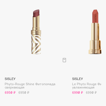
B
Babor
Baffy
Balmain Hair Couture
ЭКСКЛЮЗИВ
Banderas
Basicare
Batiste
Beauty Bomb
Beauty Pati
Beautyblades
НОВИНКА
beautyblender
SISLEY
SISLEY
Bebble
Phyto-Rouge Shine Фитопомада
Le Phyto Rouge Фито
Beverly Hills Polo Club
сверкающая
увлажняющая
6950 ₽
6950 ₽
6990 ₽
6990 ₽
Biodance
Bioderma