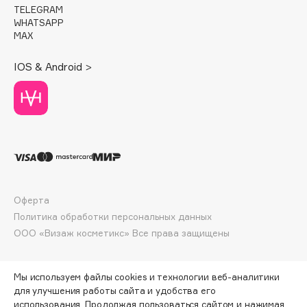
Collagenina
TELEGRAM
WHATSAPP
Consly
MAX
Corimo
CosRX
IOS & Android >
Cottolina
Crescina
Cunzite
Curaprox
D
Оферта
Политика обработки персональных данных
d'Alba
ООО «Визаж косметикс» Все права защищены
DABO
DARLING*
Мы используем файлы cookies и технологии веб-аналитики
Darphin
для улучшения работы сайта и удобства его
Davines
использования. Продолжая пользоваться сайтом и нажимая