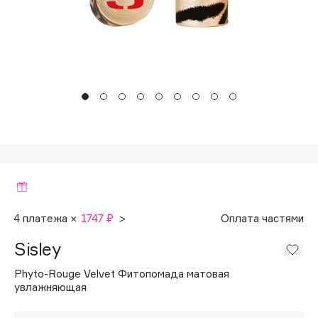
Подарки
Tom Ford
HFC
Для дома
Angiopharm
Техника
KIKO Milano
Estée Lauder
Clarins
0 - 9
100BON
22|11
4 платежа ×
1747 ₽
>
Оплата частями
Sisley
A
Phyto-Rouge Velvet Фитопомада матовая
увлажняющая
Acqua di Parma
Acque di Italia