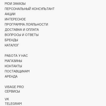
Collagenina
МОИ ЗАКАЗЫ
ПЕРСОНАЛЬНЫЙ КОНСУЛЬТАНТ
Consly
АКЦИИ
Corimo
ИНТЕРЕСНОЕ
CosRX
ПРОГРАММА ЛОЯЛЬНОСТИ
Cottolina
ДОСТАВКА И ОПЛАТА
ВОПРОСЫ И ОТВЕТЫ
Crescina
БРЕНДЫ
Cunzite
КАТАЛОГ
Curaprox
РАБОТА У НАС
МАГАЗИНЫ
D
КОНТАКТЫ
ПОСТАВЩИКАМ
АРЕНДА
d'Alba
DABO
VISAGE PRO
DARLING*
СЕРВИСЫ
Darphin
VK
Davines
TELEGRAM