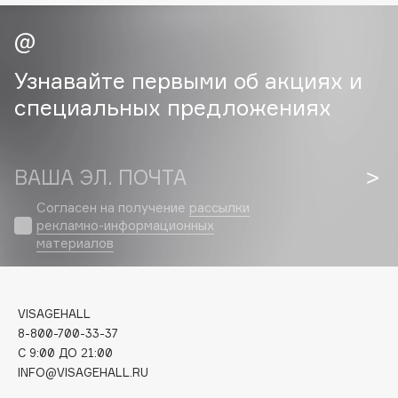
Cadence
Capelli Dorati
Узнавайте первыми об акциях и
Carbon Theory
специальных предложениях
Carmex
Carolina Herrera
Catrice
ВАША ЭЛ. ПОЧТА
Celimax
Согласен на получение
рассылки
Cettua
рекламно-информационных
Chupa Chups
материалов
Clarette
Clarins
Clarins Precious
НОВИНКА
VISAGEHALL
8-800-700-33-37
Clinique
C 9:00 ДО 21:00
Clive Christian
INFO@VISAGEHALL.RU
Club De Nuit