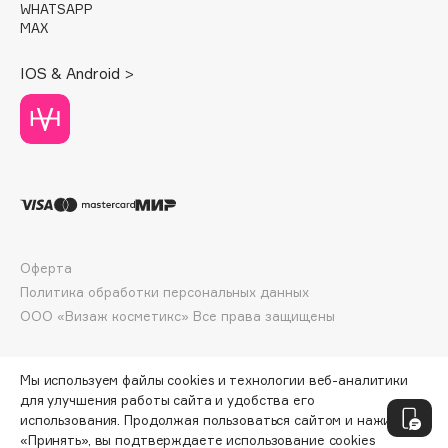
WHATSAPP
Deonica
MAX
Dessange
IOS & Android >
Dior
Divage
Dolce & Gabbana
Dolomit
Dorco
DP Daily Perfection
Dr. Vranjes Firenze
Оферта
Dr.Althea
Политика обработки персональных данных
Dr.Ceuracle
ООО «Визаж косметикс» Все права защищены
Dr.Jart+
DSD de Luxe
Мы используем файлы cookies и технологии веб-аналитики
Dyson
для улучшения работы сайта и удобства его
использования. Продолжая пользоваться сайтом и нажимая
«Принять», вы подтверждаете использование cookies