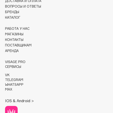
ДОСТАВКА И ОПЛАТА
Collagenina
ВОПРОСЫ И ОТВЕТЫ
Consly
БРЕНДЫ
Corimo
КАТАЛОГ
CosRX
РАБОТА У НАС
Cottolina
МАГАЗИНЫ
Crescina
КОНТАКТЫ
ПОСТАВЩИКАМ
Cunzite
АРЕНДА
Curaprox
VISAGE PRO
СЕРВИСЫ
D
VK
TELEGRAM
d'Alba
WHATSAPP
DABO
MAX
DARLING*
IOS & Android >
Darphin
Davines