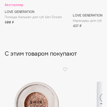
B
бестселлер
LOVE GENERATION
Babor
LOVE GENERATION
Помада-бальзам для губ Wet Dream
Baffy
Карандаш для губ гел
600 ₽
437 ₽
Balmain Hair Couture
ЭКСКЛЮЗИВ
Banderas
Basicare
Batiste
С этим товаром покупают
Beauty Bomb
Beauty Pati
Beautyblades
НОВИНКА
beautyblender
Bebble
Beverly Hills Polo Club
Biodance
Bioderma