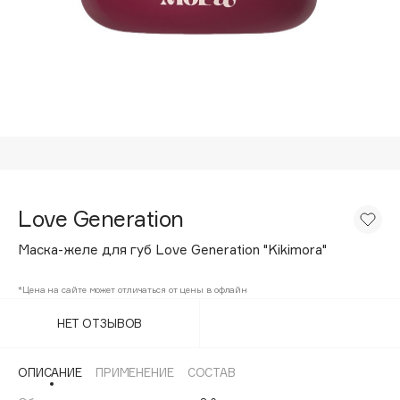
Подарки
Tom Ford
HFC
Для дома
Angiopharm
Техника
KIKO Milano
Estée Lauder
Clarins
0 - 9
Love Generation
100BON
Маска-желе для губ Love Generation "Kikimora"
22|11
*Цена на сайте может отличаться от цены в офлайн
A
НЕТ ОТЗЫВОВ
Acqua di Parma
ОПИСАНИЕ
ПРИМЕНЕНИЕ
СОСТАВ
Acque di Italia