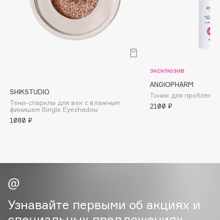
Biomed
Biorepair
Blanx
Blistex
BLOME
эксклюзив
Boadicea The Victorious
ANGIOPHARM
Bobbi Brown
SHIKSTUDIO
Тоник для проблемн
BOOMSHOP
Тени-спарклы для век с влажным
2100 ₽
финишем Single Eyeshadow
BORK
1080 ₽
Brunello Cucinelli
Bvlgari
by TERRY
BY WISHTREND
Byredo
Узнавайте первыми об акциях и
C
специальных предложениях