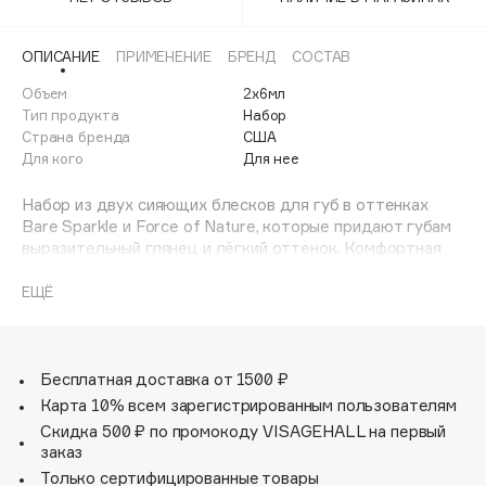
Adele for you
Финал лета
Advante
ЭКСКЛЮЗИВ
ОПИСАНИЕ
ПРИМЕНЕНИЕ
БРЕНД
СОСТАВ
1 АВГ - 31 АВГ
Aesop
Объем
2х6мл
Age Stop
Тип продукта
Набор
ЭКСКЛЮЗИВ
Страна бренда
США
AHFA Cosmetics
Для кого
Для нее
Ajmal
Набор из двух сияющих блесков для губ в оттенках
Alix Avien
Bare Sparkle и Force of Nature, которые придают губам
Allies of Skin
выразительный глянец и лёгкий оттенок. Комфортная
AMAN
увлажняющая формула не липнет, визуально делает
губы более гладкими и ухоженными.
ЕЩЁ
Amina Daudova Brushes
Amouage
Amuleto Di Casa
Бесплатная доставка от 1500 ₽
Angiopharm
ЭКСКЛЮЗИВ
Карта 10% всем зарегистрированным пользователям
Annbeauty
Скидка 500 ₽ по промокоду VISAGEHALL на первый
Anua
заказ
Только сертифицированные товары
Apadent