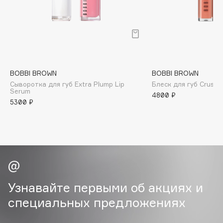
B
Babor
Baffy
Balmain Hair Couture
ЭКСКЛЮЗИВ
Banderas
BOBBI BROWN
BOBBI BROWN
Сыворотка для губ Extra Plump Lip
Блеск для губ Crushed
Basicare
Serum
4800 ₽
Batiste
5300 ₽
Beauty Bomb
Beauty Pati
Beautyblades
НОВИНКА
beautyblender
Bebble
Beverly Hills Polo Club
Узнавайте первыми об акциях и
Biodance
специальных предложениях
Bioderma