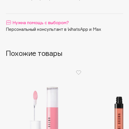
Apagard
Aravia Professional
Нужна помощь с выбором?
Arcadia
Персональный консультант в WhatsApp и Max
Archetype
Architect Demidoff
ARIVE MAKEUP
Похожие товары
Art&Fact
Art-Visage
Artdeco
Astra
Atelier Rebul
Augustinus Bader
Aveda
Avene