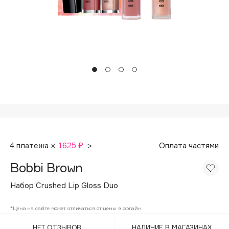
Подарки
Tom Ford
HFC
Для дома
Angiopharm
Техника
KIKO Milano
Estée Lauder
Clarins
0 - 9
100BON
4 платежа ×
1625 ₽
>
Оплата частями
22|11
Bobbi Brown
A
Набор Crushed Lip Gloss Duo
Acqua di Parma
*Цена на сайте может отличаться от цены в офлайн
Acque di Italia
НЕТ ОТЗЫВОВ
НАЛИЧИЕ В МАГАЗИНАХ