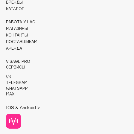
БРЕНДЫ
КАТАЛОГ
Cadence
Capelli Dorati
РАБОТА У НАС
Carbon Theory
МАГАЗИНЫ
КОНТАКТЫ
Carmex
ПОСТАВЩИКАМ
Carolina Herrera
АРЕНДА
Catrice
Celimax
VISAGE PRO
СЕРВИСЫ
Cettua
VK
Chupa Chups
TELEGRAM
Clarette
WHATSAPP
MAX
Clarins
Clarins Precious
НОВИНКА
IOS & Android >
Clinique
Clive Christian
Club De Nuit