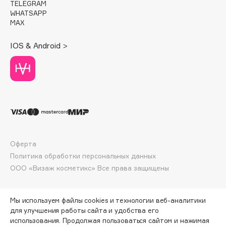
TELEGRAM
Deonica
WHATSAPP
Dessange
MAX
Dior
IOS & Android >
Divage
Dolce & Gabbana
Dolomit
Dorco
DP Daily Perfection
Dr. Vranjes Firenze
Dr.Althea
Оферта
Dr.Ceuracle
Политика обработки персональных данных
Dr.Jart+
ООО «Визаж косметикс» Все права защищены
DSD de Luxe
Dyson
Мы используем файлы cookies и технологии веб-аналитики
для улучшения работы сайта и удобства его
использования. Продолжая пользоваться сайтом и нажимая