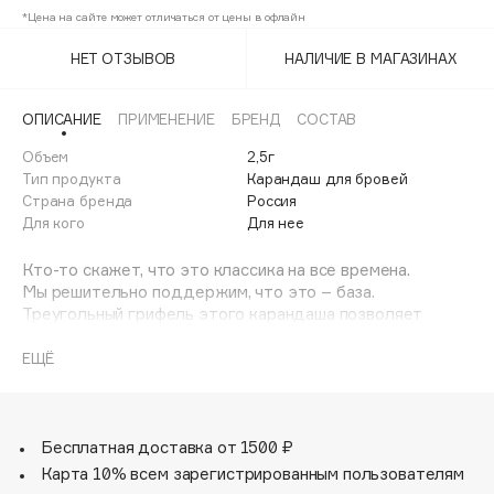
Adele for you
*Цена на сайте может отличаться от цены в офлайн
Светло-коричневый
Финал лета
Advante
ЭКСКЛЮЗИВ
НЕТ ОТЗЫВОВ
НАЛИЧИЕ В МАГАЗИНАХ
Светлый
1 АВГ - 31 АВГ
Aesop
Age Stop
ЭКСКЛЮЗИВ
ОПИСАНИЕ
ПРИМЕНЕНИЕ
БРЕНД
СОСТАВ
AHFA Cosmetics
Объем
2,5г
Ajmal
Тип продукта
Карандаш для бровей
Страна бренда
Россия
Alix Avien
Для кого
Для нее
Allies of Skin
Кто-то скажет, что это классика на все времена.
AMAN
Мы решительно поддержим, что это – база.
Amina Daudova Brushes
Треугольный грифель этого карандаша позволяет
Amouage
регулировать толщину линий для создания идеальной
формы бровей. Добавить плотности, дорисовать кончик,
ЕЩЁ
Amuleto Di Casa
сделать оттенок насыщеннее – настолько этот
Angiopharm
ЭКСКЛЮЗИВ
карандаш для бровей уникален в своей
универсальности.
Annbeauty
Используйте этот продукт как контурный карандаш для
Бесплатная доставка от 1500 ₽
Anua
глаз или для прорисовки веснушек. Легкие точки,
Карта 10% всем зарегистрированным пользователям
Apadent
растушеванные пальцем, создадут милый образ.