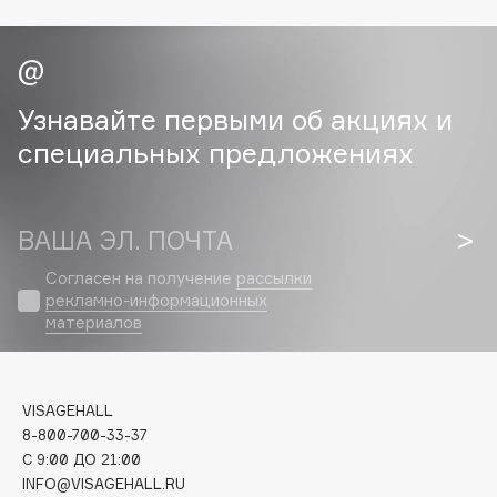
Cadence
Capelli Dorati
Carbon Theory
Узнавайте первыми об акциях и
Carmex
специальных предложениях
Carolina Herrera
Catrice
Celimax
ВАША ЭЛ. ПОЧТА
Cettua
Согласен на получение
рассылки
Chupa Chups
рекламно-информационных
материалов
Clarette
Clarins
Clarins Precious
VISAGEHALL
Clinique
8-800-700-33-37
Clive Christian
C 9:00 ДО 21:00
Club De Nuit
INFO@VISAGEHALL.RU