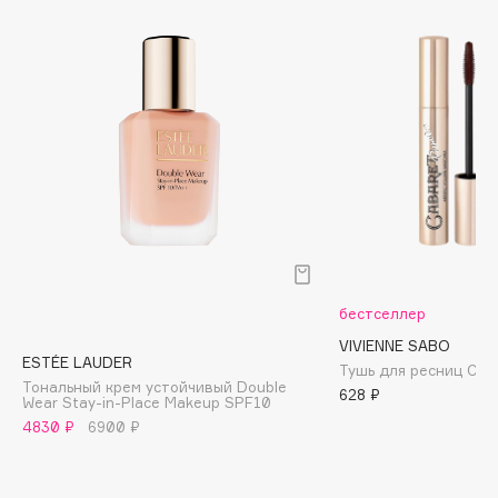
Biomed
Biorepair
Blanx
Blistex
BLOME
Boadicea The Victorious
Bobbi Brown
BOOMSHOP
BORK
Brunello Cucinelli
бестселлер
Bvlgari
VIVIENNE SABO
by TERRY
ESTÉE LAUDER
Тушь для ресниц Caba
BY WISHTREND
Тональный крем устойчивый Double
628 ₽
Wear Stay-in-Place Makeup SPF10
Byredo
4830 ₽
6900 ₽
C