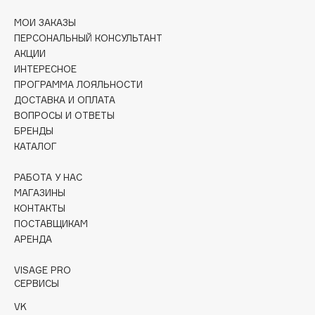
Collagenina
МОИ ЗАКАЗЫ
Consly
ПЕРСОНАЛЬНЫЙ КОНСУЛЬТАНТ
Corimo
АКЦИИ
CosRX
ИНТЕРЕСНОЕ
ПРОГРАММА ЛОЯЛЬНОСТИ
Cottolina
ДОСТАВКА И ОПЛАТА
Crescina
ВОПРОСЫ И ОТВЕТЫ
Cunzite
БРЕНДЫ
Curaprox
КАТАЛОГ
РАБОТА У НАС
D
МАГАЗИНЫ
КОНТАКТЫ
ПОСТАВЩИКАМ
d'Alba
АРЕНДА
DABO
DARLING*
VISAGE PRO
СЕРВИСЫ
Darphin
Davines
VK