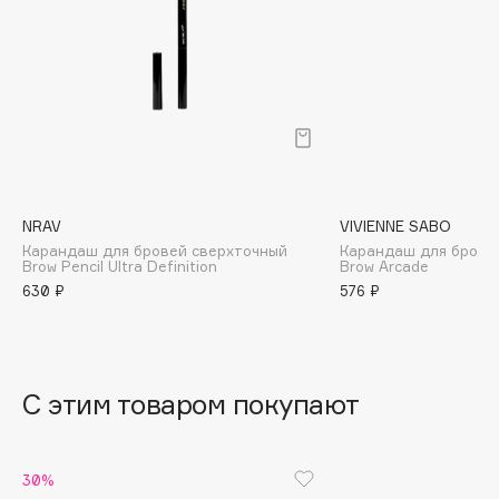
B
Babor
Baffy
Balmain Hair Couture
ЭКСКЛЮЗИВ
Banderas
Basicare
Batiste
NRAV
VIVIENNE SABO
Карандаш для бровей сверхточный
Карандаш для брове
Beauty Bomb
Brow Pencil Ultra Definition
Brow Arcade
Beauty Pati
630 ₽
576 ₽
Beautyblades
НОВИНКА
beautyblender
Bebble
С этим товаром покупают
Beverly Hills Polo Club
Biodance
Bioderma
30%