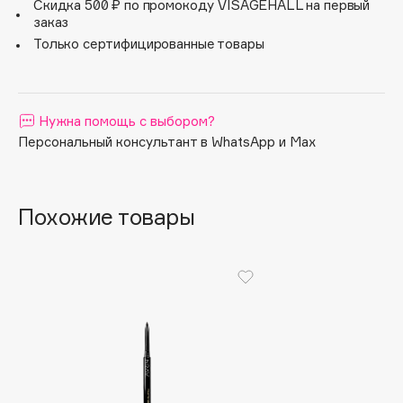
Скидка 500 ₽ по промокоду VISAGEHALL на первый
Apagard
заказ
Только сертифицированные товары
Aravia Professional
Arcadia
Archetype
Нужна помощь с выбором?
Architect Demidoff
Персональный консультант в WhatsApp и Max
ARIVE MAKEUP
Art&Fact
Art-Visage
Похожие товары
Artdeco
Astra
Atelier Rebul
Augustinus Bader
Aveda
Avene