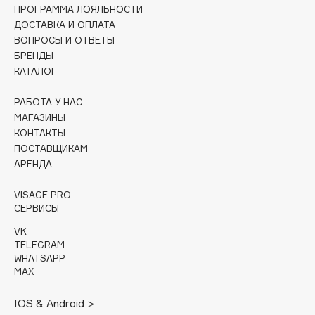
Collagenina
ПРОГРАММА ЛОЯЛЬНОСТИ
ДОСТАВКА И ОПЛАТА
Consly
ВОПРОСЫ И ОТВЕТЫ
Corimo
БРЕНДЫ
CosRX
КАТАЛОГ
Cottolina
РАБОТА У НАС
Crescina
МАГАЗИНЫ
Cunzite
КОНТАКТЫ
Curaprox
ПОСТАВЩИКАМ
АРЕНДА
D
VISAGE PRO
СЕРВИСЫ
d'Alba
VK
TELEGRAM
DABO
WHATSAPP
DARLING*
MAX
Darphin
IOS & Android >
Davines