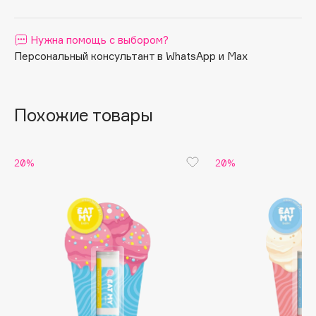
Apagard
Aravia Professional
Нужна помощь с выбором?
Персональный консультант в WhatsApp и Max
Arcadia
Archetype
Architect Demidoff
Похожие товары
ARIVE MAKEUP
Art&Fact
Art-Visage
20%
20%
Artdeco
Astra
Atelier Rebul
Augustinus Bader
Aveda
Avene