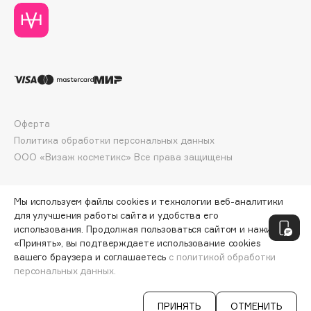
Deonica
Dessange
Dior
Divage
Dolce & Gabbana
Dolomit
Оферта
Dorco
Политика обработки персональных данных
DP Daily Perfection
ООО «Визаж косметикс» Все права защищены
Dr. Vranjes Firenze
Dr.Althea
Мы используем файлы cookies и технологии веб-аналитики
Dr.Ceuracle
для улучшения работы сайта и удобства его
Dr.Jart+
использования. Продолжая пользоваться сайтом и нажимая
«Принять», вы подтверждаете использование cookies
DSD de Luxe
вашего браузера и соглашаетесь
с политикой обработки
Dyson
персональных данных.
ДОБАВИТЬ В КОРЗИНУ
246 ₽
307 ₽
ПРИНЯТЬ
ОТМЕНИТЬ