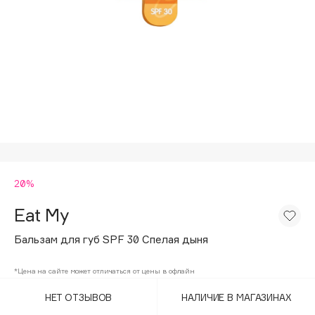
Подарки
Tom Ford
HFC
Для дома
Angiopharm
Техника
KIKO Milano
Estée Lauder
Clarins
0 - 9
20%
100BON
22|11
Eat My
Бальзам для губ SPF 30 Спелая дыня
A
*Цена на сайте может отличаться от цены в офлайн
Acqua di Parma
НЕТ ОТЗЫВОВ
НАЛИЧИЕ В МАГАЗИНАХ
Acque di Italia