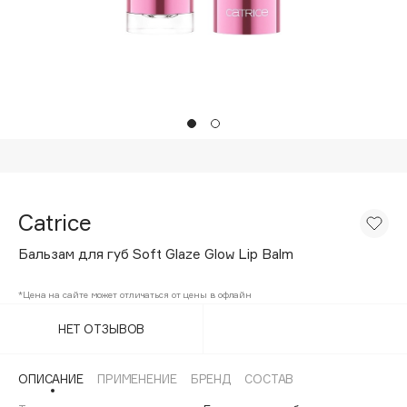
Подарки
Tom Ford
HFC
Для дома
Angiopharm
Техника
KIKO Milano
Estée Lauder
Clarins
0 - 9
Catrice
100BON
Бальзам для губ Soft Glaze Glow Lip Balm
22|11
*Цена на сайте может отличаться от цены в офлайн
A
НЕТ ОТЗЫВОВ
Acqua di Parma
ОПИСАНИЕ
ПРИМЕНЕНИЕ
БРЕНД
СОСТАВ
Acque di Italia