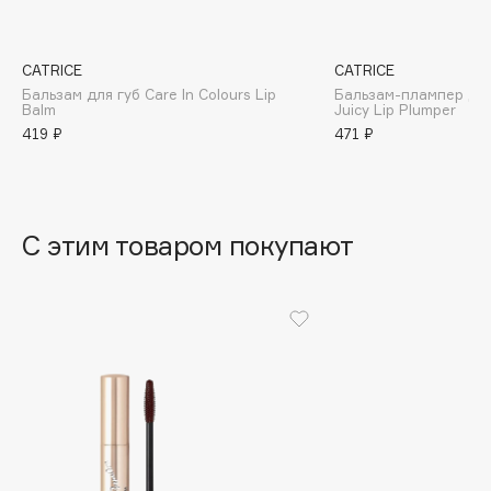
B
Babor
CATRICE
CATRICE
Baffy
Бальзам для губ Care In Colours Lip
Бальзам-плампер для
Balm
Juicy Lip Plumper
Balmain Hair Couture
ЭКСКЛЮЗИВ
419 ₽
471 ₽
Banderas
Basicare
Batiste
С этим товаром покупают
Beauty Bomb
Beauty Pati
Beautyblades
НОВИНКА
beautyblender
Bebble
Beverly Hills Polo Club
Biodance
Bioderma