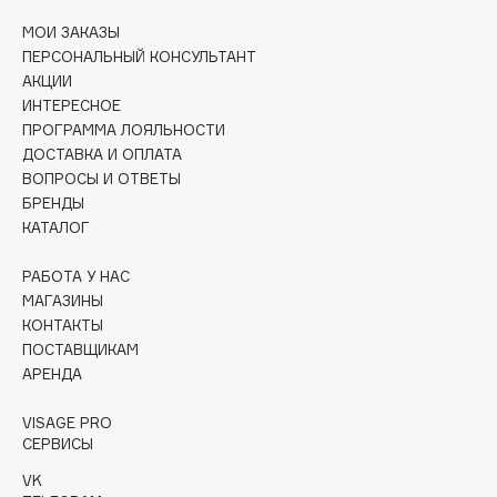
Deonica
МОИ ЗАКАЗЫ
Dessange
ПЕРСОНАЛЬНЫЙ КОНСУЛЬТАНТ
Dior
АКЦИИ
ИНТЕРЕСНОЕ
Divage
ПРОГРАММА ЛОЯЛЬНОСТИ
Dolce & Gabbana
ДОСТАВКА И ОПЛАТА
Dolomit
ВОПРОСЫ И ОТВЕТЫ
Dorco
БРЕНДЫ
КАТАЛОГ
DP Daily Perfection
Dr. Vranjes Firenze
РАБОТА У НАС
Dr.Althea
МАГАЗИНЫ
КОНТАКТЫ
Dr.Ceuracle
ПОСТАВЩИКАМ
Dr.Jart+
АРЕНДА
DSD de Luxe
Dyson
VISAGE PRO
СЕРВИСЫ
VK