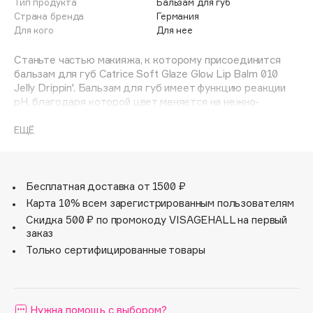
Тип продукта
Бальзам для губ
Adele for you
Страна бренда
Германия
Финал лета
Advante
Для кого
Для нее
ЭКСКЛЮЗИВ
1 АВГ - 31 АВГ
Aesop
Станьте частью макияжа, к которому присоединится
Age Stop
бальзам для губ Catrice Soft Glaze Glow Lip Balm 010
ЭКСКЛЮЗИВ
Jelly Drippin'. Бальзам для губ имеет функцию реакции
AHFA Cosmetics
pH, благодаря которой цвет меняется на нежно-
Ajmal
розовый при нанесении на губы. Благодаря своей
полупрозрачной текстуре бальзам для губ идеально
ЕЩЁ
Alix Avien
скользит и дарит вашим губам необходимый уход.
Allies of Skin
AMAN
Бесплатная доставка от 1500 ₽
Amina Daudova Brushes
Карта 10% всем зарегистрированным пользователям
Amouage
Скидка 500 ₽ по промокоду VISAGEHALL на первый
Amuleto Di Casa
заказ
Angiopharm
Только сертифицированные товары
ЭКСКЛЮЗИВ
Annbeauty
Anua
Нужна помощь с выбором?
Apadent