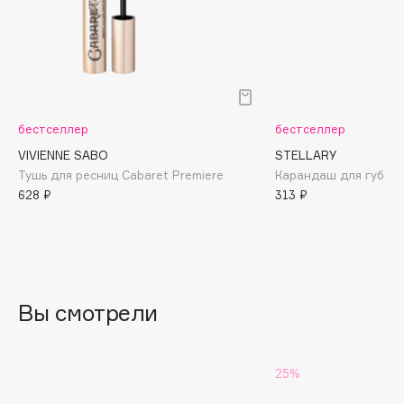
Biomed
Biorepair
Blanx
Blistex
BLOME
бестселлер
бестселлер
Boadicea The Victorious
VIVIENNE SABO
STELLARY
Bobbi Brown
Тушь для ресниц Cabaret Premiere
Карандаш для губ Lip
BOOMSHOP
628 ₽
313 ₽
BORK
Brunello Cucinelli
Bvlgari
by TERRY
Вы смотрели
BY WISHTREND
Byredo
25%
C