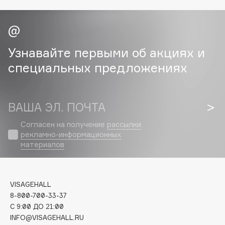
Collagenina
Consly
Corimo
CosRX
Узнавайте первыми об акциях и
Cottolina
специальных предложениях
Crescina
Cunzite
Curaprox
ВАША ЭЛ. ПОЧТА
Согласен на получение
рассылки
рекламно-информационных
D
материалов
d'Alba
DABO
VISAGEHALL
DARLING*
8-800-700-33-37
Darphin
C 9:00 ДО 21:00
INFO@VISAGEHALL.RU
Davines