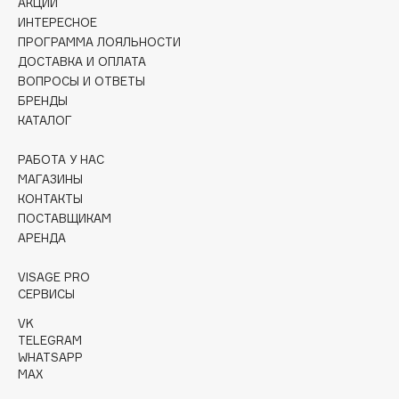
АКЦИИ
Collagenina
ИНТЕРЕСНОЕ
Consly
ПРОГРАММА ЛОЯЛЬНОСТИ
Corimo
ДОСТАВКА И ОПЛАТА
ВОПРОСЫ И ОТВЕТЫ
CosRX
БРЕНДЫ
Cottolina
КАТАЛОГ
Crescina
Cunzite
РАБОТА У НАС
МАГАЗИНЫ
Curaprox
КОНТАКТЫ
ПОСТАВЩИКАМ
АРЕНДА
D
VISAGE PRO
d'Alba
СЕРВИСЫ
DABO
VK
DARLING*
TELEGRAM
WHATSAPP
Darphin
MAX
Davines