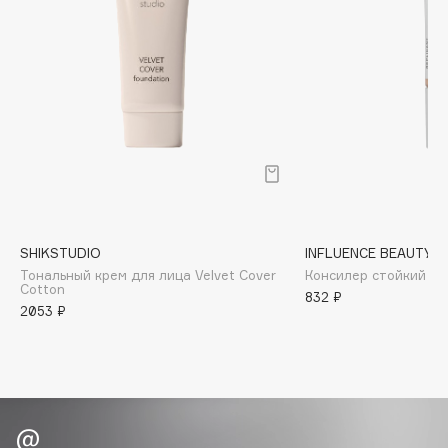
Biomed
Biorepair
Blanx
Blistex
BLOME
Boadicea The Victorious
Bobbi Brown
BOOMSHOP
BORK
SHIKSTUDIO
INFLUENCE BEAUTY
Brunello Cucinelli
Тональный крем для лица Velvet Cover
Консилер стойкий Rep
Bvlgari
Cotton
832 ₽
2053 ₽
by TERRY
BY WISHTREND
Byredo
C