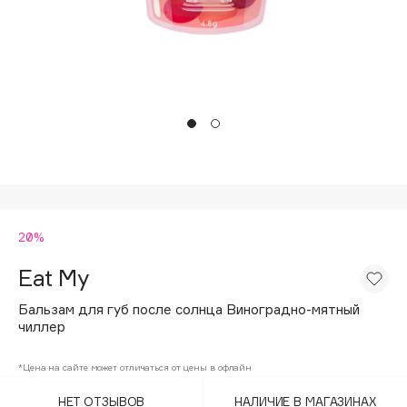
Подарки
Tom Ford
HFC
Для дома
Angiopharm
Техника
KIKO Milano
Estée Lauder
Clarins
0 - 9
20%
100BON
22|11
Eat My
Бальзам для губ после солнца Виноградно-мятный
A
чиллер
Acqua di Parma
*Цена на сайте может отличаться от цены в офлайн
Acque di Italia
НЕТ ОТЗЫВОВ
НАЛИЧИЕ В МАГАЗИНАХ