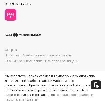
Deonica
IOS & Android >
Dessange
Dior
Divage
Dolce & Gabbana
Dolomit
Dorco
DP Daily Perfection
Оферта
Политика обработки персональных данных
Dr. Vranjes Firenze
ООО «Визаж косметикс» Все права защищены
Dr.Althea
Dr.Ceuracle
Dr.Jart+
Мы используем файлы cookies и технологии веб-аналитики
для улучшения работы сайта и удобства его
DSD de Luxe
использования. Продолжая пользоваться сайтом и нажимая
Dyson
«Принять», вы подтверждаете использование cookies
вашего браузера и соглашаетесь
с политикой обработки
персональных данных.
ДОБАВИТЬ В КОРЗИНУ
277 ₽
346 ₽