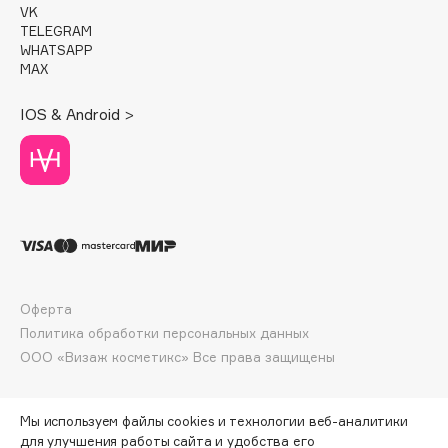
VK
Deonica
TELEGRAM
Dessange
WHATSAPP
MAX
Dior
Divage
IOS & Android >
Dolce & Gabbana
Dolomit
Dorco
DP Daily Perfection
Dr. Vranjes Firenze
Dr.Althea
Dr.Ceuracle
Оферта
Dr.Jart+
Политика обработки персональных данных
DSD de Luxe
ООО «Визаж косметикс» Все права защищены
Dyson
Мы используем файлы cookies и технологии веб-аналитики
для улучшения работы сайта и удобства его