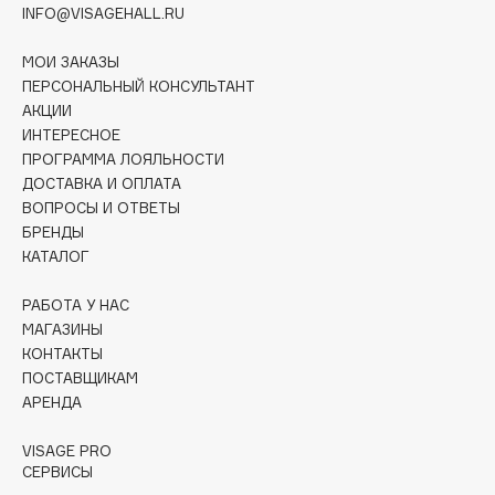
Collagenina
INFO@VISAGEHALL.RU
Consly
МОИ ЗАКАЗЫ
Corimo
ПЕРСОНАЛЬНЫЙ КОНСУЛЬТАНТ
CosRX
АКЦИИ
Cottolina
ИНТЕРЕСНОЕ
ПРОГРАММА ЛОЯЛЬНОСТИ
Crescina
ДОСТАВКА И ОПЛАТА
Cunzite
ВОПРОСЫ И ОТВЕТЫ
Curaprox
БРЕНДЫ
КАТАЛОГ
D
РАБОТА У НАС
МАГАЗИНЫ
КОНТАКТЫ
d'Alba
ПОСТАВЩИКАМ
DABO
АРЕНДА
DARLING*
Darphin
VISAGE PRO
СЕРВИСЫ
Davines