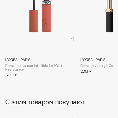
B
Babor
Baffy
Balmain Hair Couture
ЭКСКЛЮЗИВ
Banderas
Basicare
Batiste
Beauty Bomb
L’OREAL PARIS
L’OREAL PARIS
Помада жидкая Infallible Le Matte
Помада для губ Color
Beauty Pati
Resistance
1193 ₽
Beautyblades
1459 ₽
НОВИНКА
beautyblender
Bebble
Beverly Hills Polo Club
С этим товаром покупают
Biodance
Bioderma