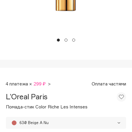
Подарки
Tom Ford
HFC
Для дома
Angiopharm
Техника
KIKO Milano
Estée Lauder
Clarins
0 - 9
100BON
4 платежа ×
299 ₽
>
Оплата частями
22|11
L’Oreal Paris
A
Помада-стик Color Riche Les Intenses
Acqua di Parma
630 Beige A Nu
Acque di Italia