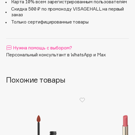
Карта 10% всем зарегистрированным пользователям
Apagard
Скидка 500 ₽ по промокоду VISAGEHALL на первый
заказ
Aravia Professional
Только сертифицированные товары
Arcadia
Archetype
Architect Demidoff
Нужна помощь с выбором?
ARIVE MAKEUP
Персональный консультант в WhatsApp и Max
Art&Fact
Art-Visage
Artdeco
Похожие товары
Astra
Atelier Rebul
Augustinus Bader
Aveda
Avene