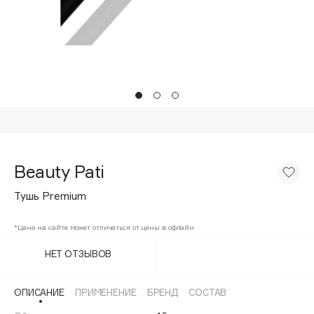
Подарки
Tom Ford
HFC
Для дома
Angiopharm
Техника
KIKO Milano
Estée Lauder
Clarins
0 - 9
Beauty Pati
100BON
Тушь Premium
22|11
*Цена на сайте может отличаться от цены в офлайн
A
НЕТ ОТЗЫВОВ
Acqua di Parma
ОПИСАНИЕ
ПРИМЕНЕНИЕ
БРЕНД
СОСТАВ
Acque di Italia