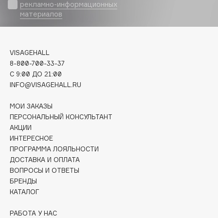
Biomed
рекламно-информационных
материалов
Biorepair
Blanx
Blistex
VISAGEHALL
BLOME
8-800-700-33-37
Boadicea The Victorious
C 9:00 ДО 21:00
Bobbi Brown
INFO@VISAGEHALL.RU
BOOMSHOP
МОИ ЗАКАЗЫ
BORK
ПЕРСОНАЛЬНЫЙ КОНСУЛЬТАНТ
Brunello Cucinelli
АКЦИИ
ИНТЕРЕСНОЕ
Bvlgari
ПРОГРАММА ЛОЯЛЬНОСТИ
by TERRY
ДОСТАВКА И ОПЛАТА
BY WISHTREND
ВОПРОСЫ И ОТВЕТЫ
Byredo
БРЕНДЫ
КАТАЛОГ
C
РАБОТА У НАС