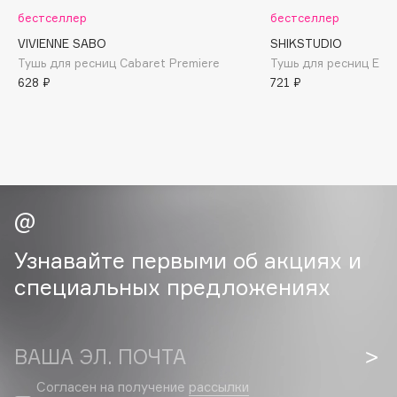
B
бестселлер
бестселлер
VIVIENNE SABO
SHIKSTUDIO
Babor
Тушь для ресниц Cabaret Premiere
Тушь для ресниц Extr
Baffy
628 ₽
721 ₽
Balmain Hair Couture
ЭКСКЛЮЗИВ
Banderas
Basicare
Batiste
Beauty Bomb
Beauty Pati
Beautyblades
Узнавайте первыми об акциях и
НОВИНКА
beautyblender
специальных предложениях
Bebble
Beverly Hills Polo Club
Biodance
ВАША ЭЛ. ПОЧТА
Bioderma
Согласен на получение
рассылки