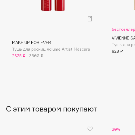
BLOME
бестселле
C
VIVIENNE S
MAKE UP FOR EVER
Тушь для р
Cadence
Chupa Chups
Тушь для ресниц Volume Artist Mascara
628 ₽
Capelli Dorati
Clarette
2625 ₽
3500 ₽
Carbon Theory
Clarins
Carmex
Clarins Precious
НОВИНКА
Carolina Herrera
Clinique
Catrice
Clive Christian
Celimax
Club De Nuit
Cettua
С этим товаром покупают
Collagenina
20%