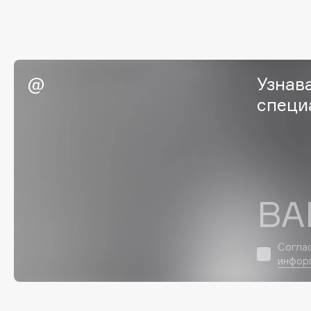
Eigshow
EpilProfi
Elemis
Erborian
Elian Russia
Essence
Elie Saab
Essential Parfums Paris
Узнав
специ
F
FANE
Flipper
ВА
Farmstay
FLOEMA
Felce Azzurra
Floraïku
Fillerina
Forlle'd
Согла
ЭКСКЛЮЗИВ
инфор
Fiona Franchimon