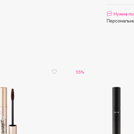
Aveda
Avene
Нужна по
Персональны
Boadicea The Victorious
Bobbi Brown
55%
BOOMSHOP
BORK
Brunello Cucinelli
Bvlgari
by TERRY
BY WISHTREND
Byredo