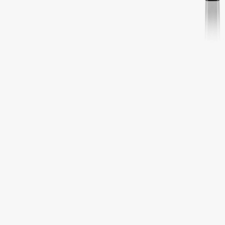
Подарки
0 - 9
Для дома
100BON
22|11
Техника
A
Acqua di Parma
Amina Daudova Brushes
Acque di Italia
Amouage
Adele for you
Amuleto Di Casa
Advante
Angiopharm
ЭКСКЛЮЗИВ
ЭКСКЛЮЗИВ
Aesop
Annbeauty
Age Stop
Anua
ЭКСКЛЮЗИВ
Apadent
AHFA Cosmetics
Apagard
Ajmal