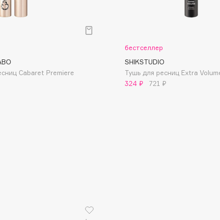
р
бестселлер
ABO
SHIKSTUDIO
есниц Cabaret Premiere
Тушь для ресниц Extra Volum
Consly
324 ₽
721 ₽
Corimo
CosRX
Cottolina
Crescina
Cunzite
Curaprox