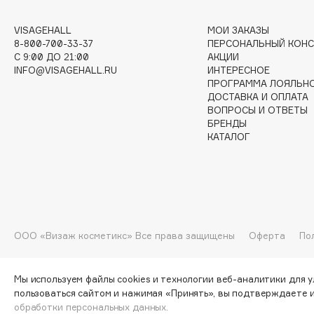
G
VISAGEHALL
МОИ ЗАКАЗЫ
8-800-700-33-37
ПЕРСОНАЛЬНЫЙ КОНС
Garnier
Giardino Magico
C 9:00 ДО 21:00
АКЦИИ
INFO@VISAGEHALL.RU
ИНТЕРЕСНОЕ
Gecko
Gillette
ПРОГРАММА ЛОЯЛЬН
Geltek
Givenchy
ДОСТАВКА И ОПЛАТА
ВОПРОСЫ И ОТВЕТЫ
Genosys
Global Keratin
ЭКСКЛЮЗИВ
БРЕНДЫ
Global White
Geomar
КАТАЛОГ
H
Hadat Cosmetics
HELIBEAUTY
ООО «Визаж косметикс» Все права защищены
Оферта
По
Hamis
Hempz
Hapica
HFC
Мы используем файлы cookies и технологии веб-аналитики для 
пользоваться сайтом и нажимая «Принять», вы подтверждаете 
обработки персональных данных.