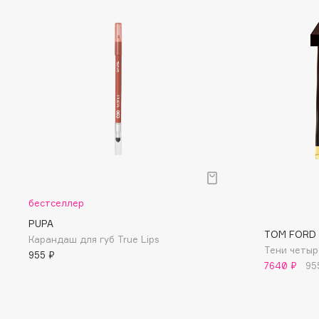
D
d'Alba
Dior
DABO
Divage
DARLING*
Dolce & Gabbana
Darphin
Dolomit
Davines
Dorco
Deonica
DP Daily Perfection
Dessange
Dr. Vranjes Firenze
бестселлер
E
PUPA
TOM FORD
Карандаш для губ True Lips
Тени четыр
955 ₽
Eat My
Ella Bartsueva Brushes
7640 ₽
95
Ecolatier
EMBRACE Haircare
Ecotools
Emmanuelle Jane
EGIA
Enough