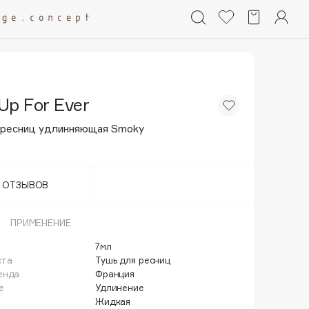
Up For Ever
 ресниц удлинняющая Smoky
Т ОТЗЫВОВ
ПРИМЕНЕНИЕ
7мл
кта
Тушь для ресниц
енда
Франция
е
Удлинение
Жидкая