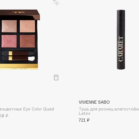
Dr.Althea
Dr.Ceuracle
Dr.Jart+
DSD de Luxe
Dyson
VIVIENNE SABO
ехцветные Eye Color Quad
Тушь для ресниц влагостойк
Estrâde
Latex
50 ₽
721 ₽
Estée Lauder
Etat Pur
Etude House