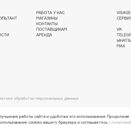
РАБОТА У НАС
VISAG
УЛЬТАНТ
МАГАЗИНЫ
СЕРВИ
Gourmandise
КОНТАКТЫ
ПОСТАВЩИКАМ
VK
Grace Day
ОСТИ
АРЕНДА
TELEG
Guerlain
WHATS
MAX
Guess
Holika Holika
литика обработки персональных данных
Holly Polly
Holy Land
улучшения работы сайта и удобства его использования. Продолжая
использование cookies вашего браузера и соглашаетесь
с политико