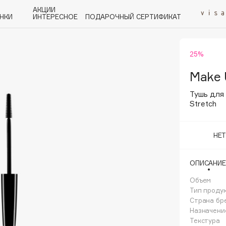
АКЦИИ
НКИ
ИНТЕРЕСНОЕ
ПОДАРОЧНЫЙ СЕРТИФИКАТ
25%
P
Q
R
S
T
U
V
W
Y
Z
А - Я
Make 
Тушь для
Stretch
НЕ
Angiopharm
KIKO Milano
ОПИСАНИЕ
Estée Lauder
Объем
Clarins
Тип проду
Страна бр
Назначени
Текстура