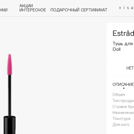
АКЦИИ
НКИ
ИНТЕРЕСНОЕ
ПОДАРОЧНЫЙ СЕРТИФИКАТ
Estrâ
P
Q
R
S
T
U
V
W
Y
Z
А - Я
Тушь для
Doll
НЕ
ОПИСАНИЕ
Angiopharm
KIKO Milano
Объем
Тип проду
Estée Lauder
Страна бр
Clarins
Назначени
Текстура
Для кого