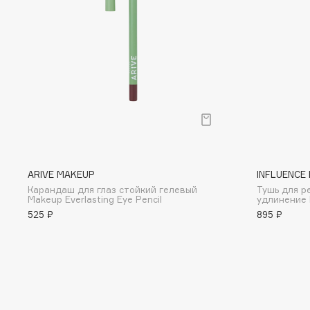
D
d'Alba
Dior
DABO
Divage
DARLING*
Dolce & Gabbana
Darphin
Dolomit
Davines
Dorco
Deonica
DP Daily Perfection
Dessange
Dr. Vranjes Firenze
ARIVE MAKEUP
INFLUENCE
Карандаш для глаз стойкий гелевый
Тушь для р
Makeup Everlasting Eye Pencil
удлинение 
525 ₽
895 ₽
E
Eat My
Ella Bartsueva Brushes
Ecolatier
EMBRACE Haircare
Ecotools
Emmanuelle Jane
EGG
Enough