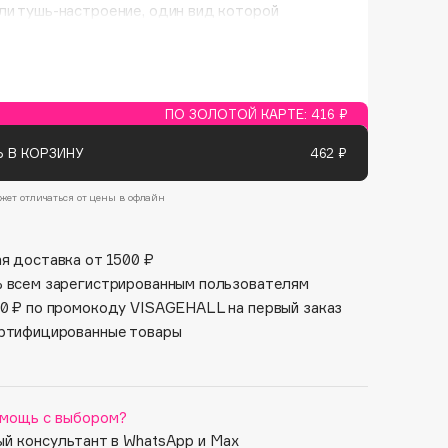
и тушь-настроение, один вид которой
Финал лета
Парфюм для тебя
ет на легкость и игривость. А выразительный
1 АВГ - 31 АВГ
5 АВГ - 9 АВГ
аз, созданный благодаря максимальному
 и объему ресниц, идеально дополнит образ
сотки. Пу-пу-пиду-пу!
лагодаря узкому кончику щеточки, можно
ПО ЗОЛОТОЙ КАРТЕ:
416 ₽
ь реснички даже в уголках глаз, а часто
енные щетинки равномерно прокрашивают и
 В КОРЗИНУ
462 ₽
т реснички.
жет отличаться от цены в офлайн
я доставка от 1500 ₽
 всем зарегистрированным пользователям
0 ₽ по промокоду VISAGEHALL на первый заказ
ртифицированные товары
мощь с выбором?
й консультант в WhatsApp и Max