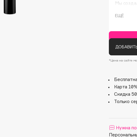
Мы создал
вдохновля
мейкап гл
ЕЩЁ
удлинению
яркой кра
Секрет: Б
прокрасит
располож
ДОБАВИТЬ
разделяю
*Цена на сайте мо
Architect Demidoff
ARIVE MAKEUP
Бесплатна
Art&Fact
Карта 10%
Скидка 50
Art-Visage
Только се
Artdeco
Astra
Atelier Rebul
Нужна по
Augustinus Bader
Персональны