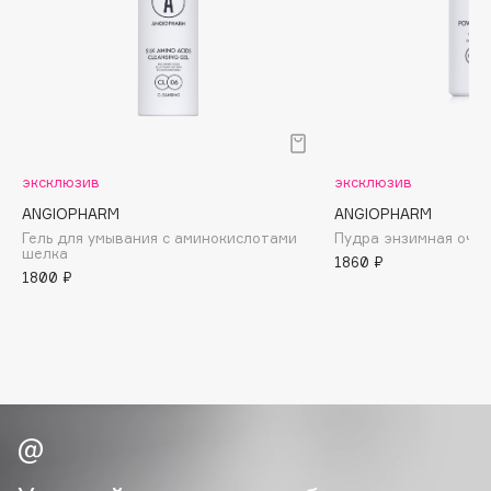
Biomed
Biorepair
Blanx
Blistex
BLOME
Boadicea The Victorious
эксклюзив
эксклюзив
Bobbi Brown
ANGIOPHARM
ANGIOPHARM
BOOMSHOP
Гель для умывания с аминокислотами
Пудра энзимная оч
BORK
шелка
1860 ₽
1800 ₽
Brunello Cucinelli
Bvlgari
by TERRY
BY WISHTREND
Byredo
C