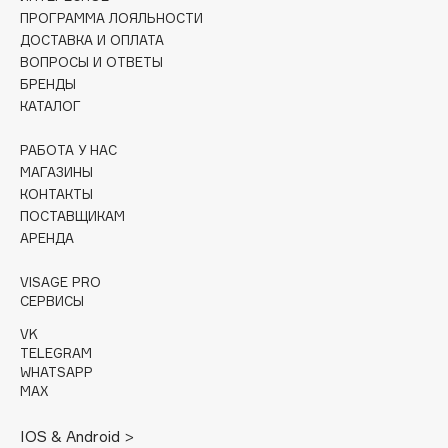
Collagenina
ПРОГРАММА ЛОЯЛЬНОСТИ
Consly
ДОСТАВКА И ОПЛАТА
ВОПРОСЫ И ОТВЕТЫ
Corimo
БРЕНДЫ
CosRX
КАТАЛОГ
Cottolina
Crescina
РАБОТА У НАС
МАГАЗИНЫ
Cunzite
КОНТАКТЫ
Curaprox
ПОСТАВЩИКАМ
АРЕНДА
D
VISAGE PRO
СЕРВИСЫ
d'Alba
VK
DABO
TELEGRAM
WHATSAPP
DARLING*
MAX
Darphin
Davines
IOS & Android >