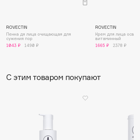
B
Babor
Baffy
ROVECTIN
ROVECTIN
Пенка дя лица очищающая для
Крем для лица осве
Balmain Hair Couture
ЭКСКЛЮЗИВ
сужения пор
витаминный
Banderas
1043 ₽
1490 ₽
1665 ₽
2378 ₽
Basicare
Batiste
Beauty Bomb
С этим товаром покупают
Beauty Pati
Beautyblades
НОВИНКА
beautyblender
Bebble
Beverly Hills Polo Club
Biodance
Bioderma