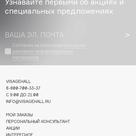
Узнавайте первыми об акциях и
специальных предложениях
Cadence
Capelli Dorati
Carbon Theory
ВАША ЭЛ. ПОЧТА
Carmex
Согласен на получение
рассылки
Carolina Herrera
рекламно-информационных
Catrice
материалов
Celimax
Cettua
Chupa Chups
VISAGEHALL
Clarette
8-800-700-33-37
C 9:00 ДО 21:00
Clarins
INFO@VISAGEHALL.RU
Clarins Precious
Clinique
МОИ ЗАКАЗЫ
ПЕРСОНАЛЬНЫЙ КОНСУЛЬТАНТ
Clive Christian
АКЦИИ
Club De Nuit
ИНТЕРЕСНОЕ