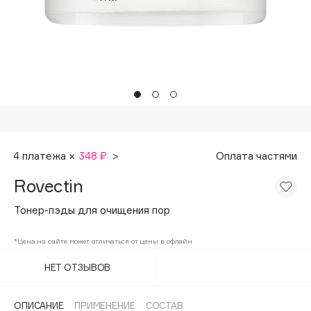
Подарки
Tom Ford
HFC
Для дома
Angiopharm
Техника
KIKO Milano
Estée Lauder
Clarins
0 - 9
4 платежа ×
348 ₽
>
Оплата частями
Rovectin
100BON
22|11
Тонер-пэды для очищения пор
*Цена на сайте может отличаться от цены в офлайн
A
НЕТ ОТЗЫВОВ
Acqua di Parma
Acque di Italia
ОПИСАНИЕ
ПРИМЕНЕНИЕ
СОСТАВ