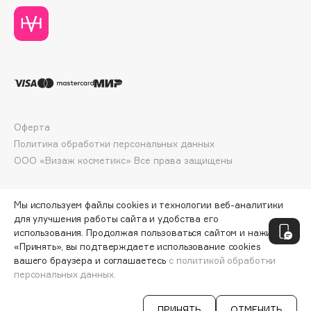
Deonica
Dessange
Dior
Divage
Dolce & Gabbana
Dolomit
Dorco
Оферта
Политика обработки персональных данных
DP Daily Perfection
ООО «Визаж косметикс» Все права защищены
Dr. Vranjes Firenze
Dr.Althea
Dr.Ceuracle
Мы используем файлы cookies и технологии веб-аналитики
для улучшения работы сайта и удобства его
Dr.Jart+
использования. Продолжая пользоваться сайтом и нажимая
DSD de Luxe
«Принять», вы подтверждаете использование cookies
вашего браузера и соглашаетесь
с политикой обработки
Dyson
персональных данных.
СООБЩИТЬ О ПОСТУПЛЕНИИ
1990 ₽
ПРИНЯТЬ
ОТМЕНИТЬ