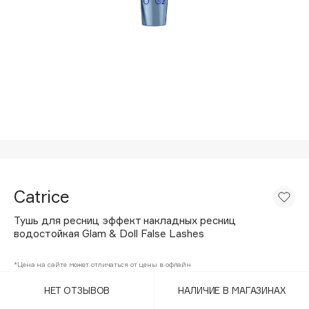
Подарки
Tom Ford
HFC
Для дома
Angiopharm
Техника
KIKO Milano
Estée Lauder
Clarins
0 - 9
100BON
Catrice
22|11
Тушь для ресниц эффект накладных ресниц
водостойкая Glam & Doll False Lashes
A
*Цена на сайте может отличаться от цены в офлайн
Acqua di Parma
НЕТ ОТЗЫВОВ
НАЛИЧИЕ В МАГАЗИНАХ
Acque di Italia