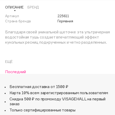
Adele for you
ОПИСАНИЕ
БРЕНД
Финал лета
Advante
ЭКСКЛЮЗИВ
Артикул
225611
1 АВГ - 31 АВГ
Aesop
Страна бренда
Германия
Age Stop
ЭКСКЛЮЗИВ
Благодаря своей уникальной щеточке эта ультрачерная
AHFA Cosmetics
водостойкая тушь создает впечатляющий эффект
Ajmal
кукольных ресниц подкрученных и четко разделенных.
Alix Avien
Allies of Skin
ЕЩЁ
AMAN
Amina Daudova Brushes
Последний
Amouage
Amuleto Di Casa
Бесплатная доставка от 1500 ₽
Angiopharm
Карта 10% всем зарегистрированным пользователям
ЭКСКЛЮЗИВ
Скидка 500 ₽ по промокоду VISAGEHALL на первый
Annbeauty
заказ
Anua
Только сертифицированные товары
Apadent