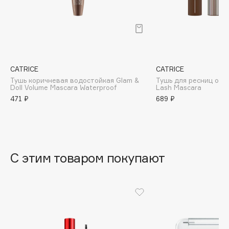
B
Babor
Baffy
Balmain Hair Couture
ЭКСКЛЮЗИВ
CATRICE
CATRICE
Banderas
Тушь коричневая водостойкая Glam &
Тушь для ресниц объ
Basicare
Doll Volume Mascara Waterproof
Lash Mascara
471 ₽
689 ₽
Batiste
Beauty Bomb
Beauty Pati
Beautyblades
НОВИНКА
С этим товаром покупают
beautyblender
Bebble
Beverly Hills Polo Club
Biodance
Bioderma