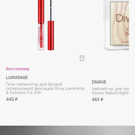
Biomed
Biorepair
Blanx
Blistex
BLOME
Boadicea The Victorious
Bobbi Brown
BOOMSHOP
бестселлер
BORK
LUXVISAGE
Brunello Cucinelli
DIVAGE
Гель-ламинатор для бровей
Bvlgari
суперсильной фиксации Brow Laminator
Хайлайтер для лица 
& Extreme Fix 24h
Sense Baked Highligh
by TERRY
443 ₽
463 ₽
BY WISHTREND
Byredo
C