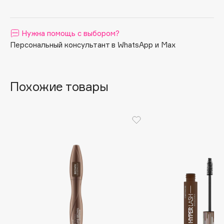
Apagard
Aravia Professional
Нужна помощь с выбором?
Arcadia
Персональный консультант в WhatsApp и Max
Archetype
Architect Demidoff
ARIVE MAKEUP
Похожие товары
Art&Fact
Art-Visage
Artdeco
Astra
Atelier Rebul
Augustinus Bader
Aveda
Avene