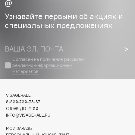
Cadence
Узнавайте первыми об акциях и
Capelli Dorati
специальных предложениях
Carbon Theory
Carmex
Carolina Herrera
ВАША ЭЛ. ПОЧТА
Catrice
Согласен на получение
рассылки
Celimax
рекламно-информационных
Cettua
материалов
Chupa Chups
Clarette
VISAGEHALL
Clarins
8-800-700-33-37
Clarins Precious
НОВИНКА
C 9:00 ДО 21:00
Clinique
INFO@VISAGEHALL.RU
Clive Christian
МОИ ЗАКАЗЫ
Club De Nuit
ПЕРСОНАЛЬНЫЙ КОНСУЛЬТАНТ