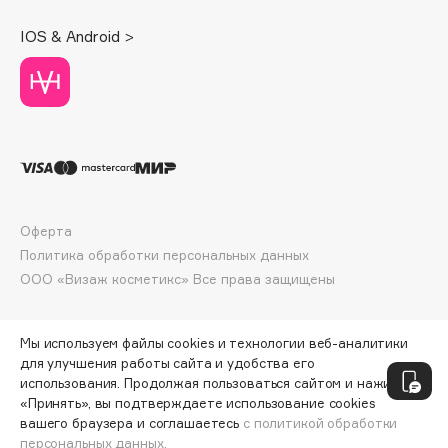
Deonica
IOS & Android >
Dessange
Dior
Divage
Dolce & Gabbana
Dolomit
Dorco
DP Daily Perfection
Оферта
Dr. Vranjes Firenze
Политика обработки персональных данных
Dr.Althea
ООО «Визаж косметикс» Все права защищены
Dr.Ceuracle
Dr.Jart+
Мы используем файлы cookies и технологии веб-аналитики
DSD de Luxe
для улучшения работы сайта и удобства его
Dyson
использования. Продолжая пользоваться сайтом и нажимая
«Принять», вы подтверждаете использование cookies
вашего браузера и соглашаетесь
с политикой обработки
персональных данных.