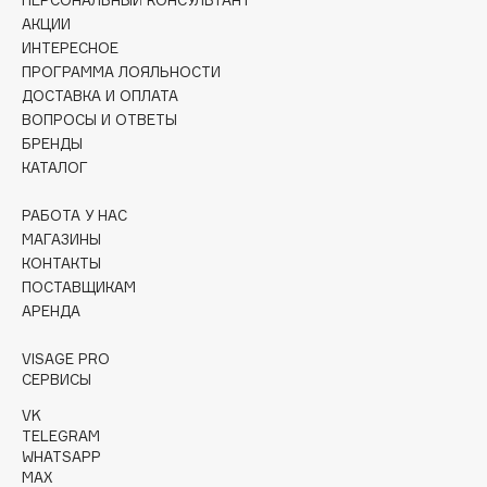
Collagenina
АКЦИИ
Consly
ИНТЕРЕСНОЕ
ПРОГРАММА ЛОЯЛЬНОСТИ
Corimo
ДОСТАВКА И ОПЛАТА
CosRX
ВОПРОСЫ И ОТВЕТЫ
Cottolina
БРЕНДЫ
Crescina
КАТАЛОГ
Cunzite
РАБОТА У НАС
Curaprox
МАГАЗИНЫ
КОНТАКТЫ
ПОСТАВЩИКАМ
D
АРЕНДА
d'Alba
VISAGE PRO
СЕРВИСЫ
DABO
DARLING*
VK
TELEGRAM
Darphin
WHATSAPP
Davines
MAX