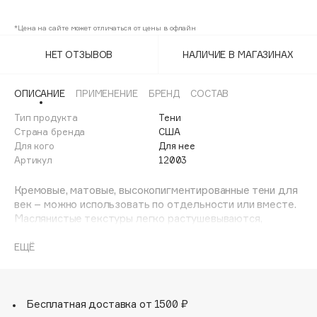
Cacao/Dark Brown
Adele for you
Финал лета
*Цена на сайте может отличаться от цены в офлайн
Advante
Caramel/Warm Brown
ЭКСКЛЮЗИВ
1 АВГ - 31 АВГ
Aesop
НЕТ ОТЗЫВОВ
НАЛИЧИЕ В МАГАЗИНАХ
Caviar/Black
Age Stop
ЭКСКЛЮЗИВ
AHFA Cosmetics
ОПИСАНИЕ
ПРИМЕНЕНИЕ
БРЕНД
СОСТАВ
Ajmal
Тип продукта
Тени
Страна бренда
США
Alix Avien
Для кого
Для нее
Allies of Skin
Артикул
12003
AMAN
Кремовые, матовые, высокопигментированные тени для
Amina Daudova Brushes
век – можно использовать по отдельности или вместе.
Amouage
Маслянистые текстуры легко растушевываются,
обеспечивая безупречное нанесение. Освойте
Amuleto Di Casa
искусство макияжа глаз с этой «капсульной
ЕЩЁ
Angiopharm
ЭКСКЛЮЗИВ
коллекцией» The Individual Eyeshadows –
Annbeauty
универсальные, надежные, неподвластные времени
тени.
Anua
Бесплатная доставка от 1500 ₽
Apadent