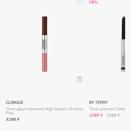
Biomed
50%
Biorepair
Blanx
Blistex
BLOME
Boadicea The Victorious
Bobbi Brown
BOOMSHOP
BORK
Brunello Cucinelli
Bvlgari
by TERRY
BY WISHTREND
CLINIQUE
BY TERRY
Byredo
Тени двусторонние High Impact Shadow
Тени для век Ombre B
Play
2600 ₽
5200 ₽
4290 ₽
C