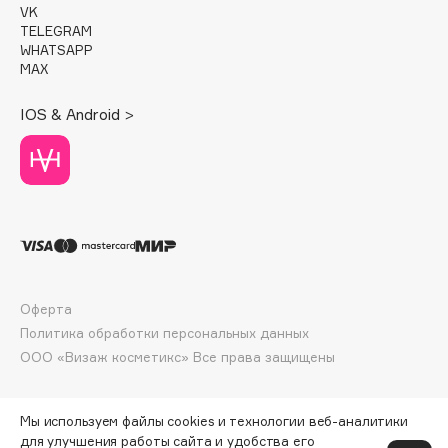
VK
Deonica
TELEGRAM
Dessange
WHATSAPP
MAX
Dior
Divage
IOS & Android >
Dolce & Gabbana
Dolomit
Dorco
DP Daily Perfection
Dr. Vranjes Firenze
Dr.Althea
Dr.Ceuracle
Оферта
Dr.Jart+
Политика обработки персональных данных
DSD de Luxe
ООО «Визаж косметикс» Все права защищены
Dyson
Мы используем файлы cookies и технологии веб-аналитики
для улучшения работы сайта и удобства его