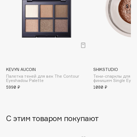
B
Babor
Baffy
Balmain Hair Couture
ЭКСКЛЮЗИВ
Banderas
Basicare
Batiste
Beauty Bomb
KEVYN AUCOIN
SHIKSTUDIO
Палетка теней для век The Contour
Тени-спарклы для ве
Beauty Pati
Eyeshadow Palette
финишем Single Eyes
Beautyblades
5990 ₽
1080 ₽
НОВИНКА
beautyblender
Bebble
Beverly Hills Polo Club
С этим товаром покупают
Biodance
Bioderma