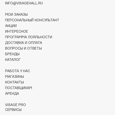
Collagenina
INFO@VISAGEHALL.RU
Consly
МОИ ЗАКАЗЫ
Corimo
ПЕРСОНАЛЬНЫЙ КОНСУЛЬТАНТ
CosRX
АКЦИИ
Cottolina
ИНТЕРЕСНОЕ
ПРОГРАММА ЛОЯЛЬНОСТИ
Crescina
ДОСТАВКА И ОПЛАТА
Cunzite
ВОПРОСЫ И ОТВЕТЫ
Curaprox
БРЕНДЫ
КАТАЛОГ
D
РАБОТА У НАС
МАГАЗИНЫ
КОНТАКТЫ
d'Alba
ПОСТАВЩИКАМ
DABO
АРЕНДА
DARLING*
Darphin
VISAGE PRO
СЕРВИСЫ
Davines