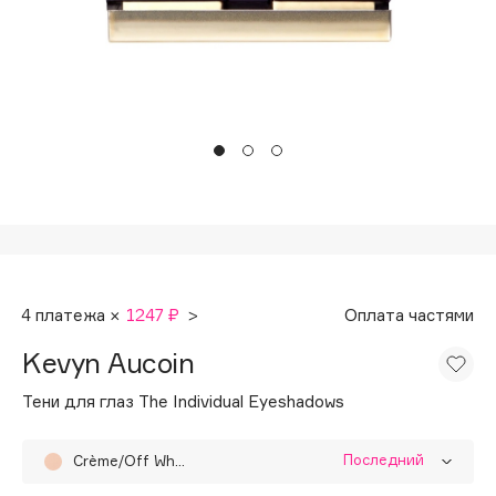
Подарки
Tom Ford
HFC
Для дома
Angiopharm
Техника
KIKO Milano
Estée Lauder
Clarins
0 - 9
100BON
4 платежа ×
1247 ₽
>
Оплата частями
22|11
Kevyn Aucoin
A
Тени для глаз The Individual Eyeshadows
Acqua di Parma
Последний
Crème/Off White
Acque di Italia