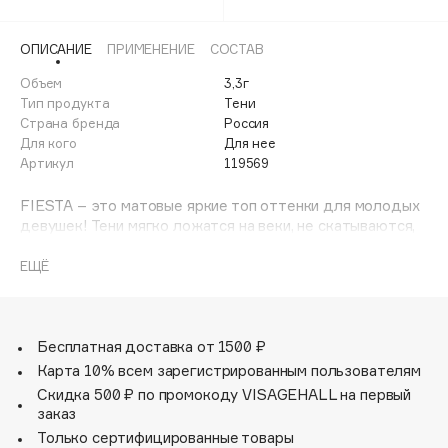
216 Дубай
Adele for you
Финал лета
Advante
217 Сингапур
ЭКСКЛЮЗИВ
ОПИСАНИЕ
ПРИМЕНЕНИЕ
СОСТАВ
1 АВГ - 31 АВГ
Aesop
Объем
3,3г
218 Гавана
Age Stop
Тип продукта
Тени
ЭКСКЛЮЗИВ
Страна бренда
Россия
AHFA Cosmetics
Для кого
Для нее
Ajmal
Артикул
119569
Alix Avien
FIESTA – это матовые яркие топ оттенки для молодых
Allies of Skin
девушек! Тени мягко ложатся на веки, не скатываются,
AMAN
не осыпаются и долго носятся, сохраняя красоту цвета.
ЕЩЁ
Amina Daudova Brushes
Amouage
Amuleto Di Casa
Бесплатная доставка от 1500 ₽
Angiopharm
ЭКСКЛЮЗИВ
Карта 10% всем зарегистрированным пользователям
Annbeauty
Скидка 500 ₽ по промокоду VISAGEHALL на первый
заказ
Anua
Только сертифицированные товары
Apadent