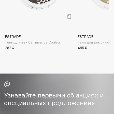
B
Babor
Baffy
Balmain Hair Couture
ЭКСКЛЮЗИВ
Banderas
ESTRÂDE
ESTRÂDE
Тени для век Carnaval de Couleur
Тени для век сияющие
Basicare
282 ₽
485 ₽
Batiste
Beauty Bomb
Beauty Pati
Beautyblades
НОВИНКА
beautyblender
Bebble
Узнавайте первыми об акциях и
Beverly Hills Polo Club
специальных предложениях
Biodance
Bioderma