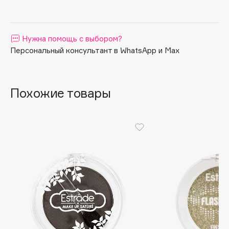
Apagard
Aravia Professional
Нужна помощь с выбором?
Arcadia
Персональный консультант в WhatsApp и Max
Archetype
Architect Demidoff
ARIVE MAKEUP
Похожие товары
Art&Fact
Art-Visage
Artdeco
Astra
Atelier Rebul
Augustinus Bader
Aveda
Avene