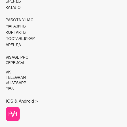
БРЕНДЫ
КАТАЛОГ
Cadence
Capelli Dorati
РАБОТА У НАС
МАГАЗИНЫ
Carbon Theory
КОНТАКТЫ
Carmex
ПОСТАВЩИКАМ
Carolina Herrera
АРЕНДА
Catrice
VISAGE PRO
Celimax
СЕРВИСЫ
Cettua
VK
Chupa Chups
TELEGRAM
Clarette
WHATSAPP
MAX
Clarins
Clarins Precious
IOS & Android >
Clinique
Clive Christian
Club De Nuit