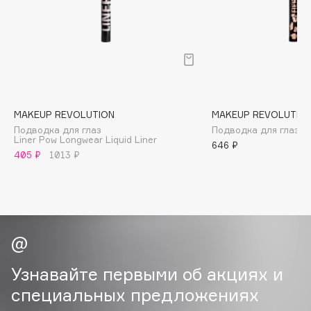
B
Babor
Baffy
Balmain Hair Couture
ЭКСКЛЮЗИВ
Banderas
MAKEUP REVOLUTION
MAKEUP REVOLUTIO
Basicare
Подводка для глаз
Подводка для глаз Fie
Batiste
Liner Pow Longwear Liquid Liner
646 ₽
405 ₽
1013 ₽
Beauty Bomb
Beauty Pati
Beautyblades
НОВИНКА
beautyblender
Bebble
Beverly Hills Polo Club
Узнавайте первыми об акциях и
Biodance
специальных предложениях
Bioderma