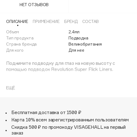
Adele for you
НЕТ ОТЗЫВОВ
Rose Gold
35%
Финал лета
Advante
ЭКСКЛЮЗИВ
1 АВГ - 31 АВГ
Silver
35%
ОПИСАНИЕ
ПРИМЕНЕНИЕ
БРЕНД
СОСТАВ
Aesop
Age Stop
Объем
2,4мл
White
35%
ЭКСКЛЮЗИВ
Тип продукта
Подводка
AHFA Cosmetics
Страна бренда
Великобритания
Ajmal
Для кого
Для нее
Alix Avien
Поднимите подводку для глаз на новую высоту с
Allies of Skin
помощью подводок Revolution Super Flick Liners.
AMAN
Эти жидкие подводки для глаз, созданные для тех, кто
Amina Daudova Brushes
ищет элегантности и смелости, задают новый стандарт
ЕЩЁ
Amouage
точности благодаря своей ультратонкой кисточке.
Amuleto Di Casa
Легко создайте острые крылья и наслаждайтесь
Angiopharm
ЭКСКЛЮЗИВ
интенсивным пигментом, который подчеркнет ваш
Бесплатная доставка от 1500 ₽
образ.
Annbeauty
Карта 10% всем зарегистрированным пользователям
Подготовьте свои глаза к любому образу: эти подводки
Скидка 500 ₽ по промокоду VISAGEHALL на первый
Anua
для глаз — ваш билет к глазам, готовым к подиуму.
заказ
Apadent