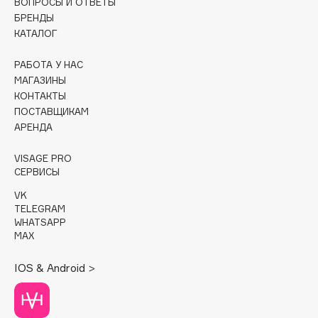
ВОПРОСЫ И ОТВЕТЫ
БРЕНДЫ
Cadence
КАТАЛОГ
Capelli Dorati
РАБОТА У НАС
Carbon Theory
МАГАЗИНЫ
Carmex
КОНТАКТЫ
Carolina Herrera
ПОСТАВЩИКАМ
Catrice
АРЕНДА
Celimax
VISAGE PRO
Cettua
СЕРВИСЫ
Chupa Chups
VK
Clarette
TELEGRAM
WHATSAPP
Clarins
MAX
Clarins Precious
НОВИНКА
Clinique
IOS & Android >
Clive Christian
Club De Nuit