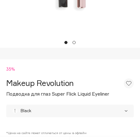
Подарки
Tom Ford
HFC
Для дома
Angiopharm
Техника
KIKO Milano
Estée Lauder
Clarins
0 - 9
35%
Makeup Revolution
100BON
22|11
Подводка для глаз Super Flick Liquid Eyeliner
Black
A
Blue
35%
Acqua di Parma
*Цена на сайте может отличаться от цены в офлайн
Acque di Italia
Brown
35%