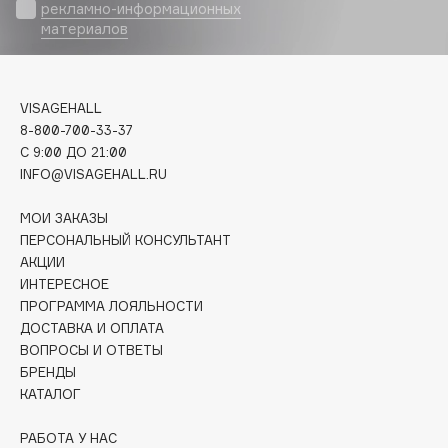
Biomed
рекламно-информационных
материалов
Biorepair
Blanx
Blistex
VISAGEHALL
BLOME
8-800-700-33-37
Boadicea The Victorious
C 9:00 ДО 21:00
Bobbi Brown
INFO@VISAGEHALL.RU
BOOMSHOP
МОИ ЗАКАЗЫ
BORK
ПЕРСОНАЛЬНЫЙ КОНСУЛЬТАНТ
Brunello Cucinelli
АКЦИИ
ИНТЕРЕСНОЕ
Bvlgari
ПРОГРАММА ЛОЯЛЬНОСТИ
by TERRY
ДОСТАВКА И ОПЛАТА
BY WISHTREND
ВОПРОСЫ И ОТВЕТЫ
Byredo
БРЕНДЫ
КАТАЛОГ
C
РАБОТА У НАС