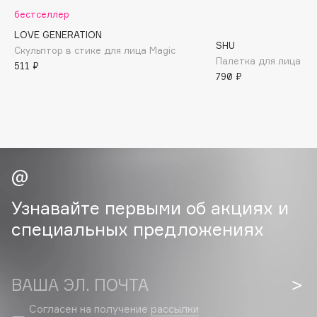
B
бестселлер
LOVE GENERATION
Babor
SHU
Скульптор в стике для лица Magic
Baffy
Палетка для лица Tru
511 ₽
790 ₽
Balmain Hair Couture
ЭКСКЛЮЗИВ
Banderas
Basicare
Batiste
Beauty Bomb
Beauty Pati
Beautyblades
Узнавайте первыми об акциях и
НОВИНКА
beautyblender
специальных предложениях
Bebble
Beverly Hills Polo Club
Biodance
ВАША ЭЛ. ПОЧТА
Bioderma
Согласен на получение
рассылки