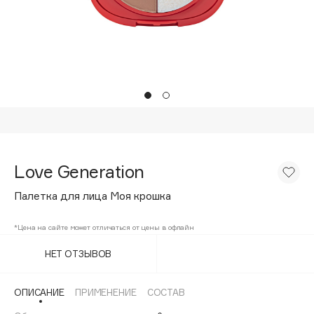
Подарки
Tom Ford
HFC
Для дома
Angiopharm
Техника
KIKO Milano
Estée Lauder
Clarins
0 - 9
Love Generation
100BON
Палетка для лица Моя крошка
22|11
*Цена на сайте может отличаться от цены в офлайн
A
НЕТ ОТЗЫВОВ
Acqua di Parma
ОПИСАНИЕ
ПРИМЕНЕНИЕ
СОСТАВ
Acque di Italia