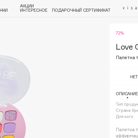
АКЦИИ
НКИ
ИНТЕРЕСНОЕ
ПОДАРОЧНЫЙ СЕРТИФИКАТ
72%
P
Q
R
S
T
U
V
W
Y
Z
А - Я
Love 
Палетка т
НЕ
Angiopharm
ОПИСАНИЕ
KIKO Milano
Тип проду
Estée Lauder
Страна бр
Clarins
Для кого
Палетка 
аффирмаци