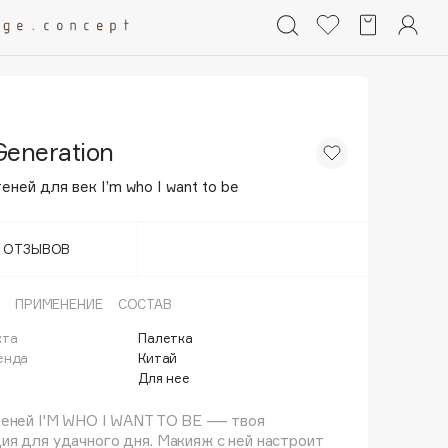
Generation
еней для век I’m who I want to be
Т ОТЗЫВОВ
ПРИМЕНЕНИЕ
СОСТАВ
кта
Палетка
енда
Китай
Для нее
теней I'M WHO I WANT TO BE — твоя
я для удачного дня. Макияж с ней настроит