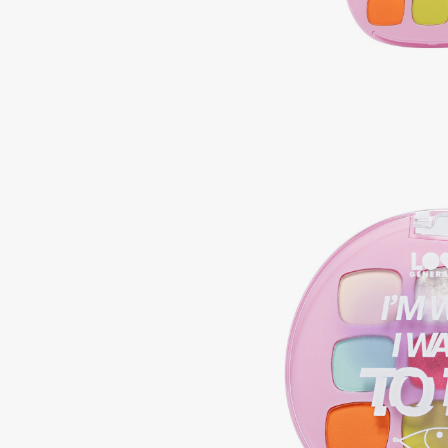
Подарки
0 - 9
Для дома
100BON
22|11
Техника
A
Acqua di Parma
Amina Daudova Brushes
Acque di Italia
Amouage
Adele for you
Amuleto Di Casa
Advante
Angiopharm
ЭКСКЛЮЗИВ
ЭКСКЛЮЗИВ
Aesop
Annbeauty
Age Stop
Anua
ЭКСКЛЮЗИВ
Apadent
AHFA Cosmetics
Apagard
Ajmal