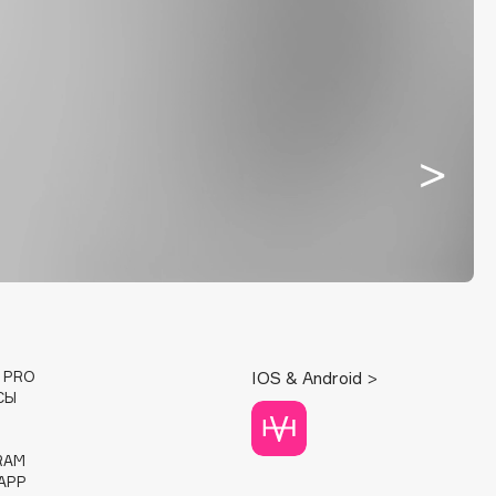
E PRO
IOS & Android >
СЫ
RAM
APP