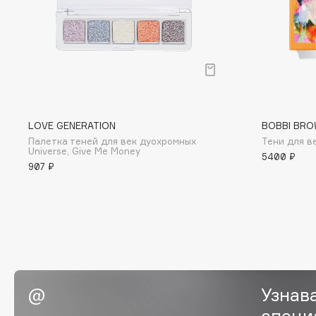
BLOME
C
Cadence
Chupa Chups
LOVE GENERATION
BOBBI BRO
Capelli Dorati
Clarette
Палетка теней для век дуохромных
Тени для ве
Carbon Theory
Clarins
Universe, Give Me Money
5400 ₽
907 ₽
Carmex
Clarins Precious
Carolina Herrera
Clinique
Catrice
Clive Christian
Celimax
Club De Nuit
Cettua
Collagenina
Узнав
специ