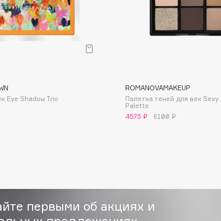
Consly
WN
ROMANOVAMAKEUP
Corimo
к Eye Shadow Trio
Палетка теней для век Sexy
CosRX
Palette
4575 ₽
6100 ₽
Cottolina
Crescina
Cunzite
Curaprox
айте первыми об акциях и
альных предложениях