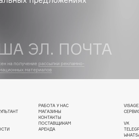
Dr.Althea
Dr.Ceuracle
Dr.Jart+
DSD de Luxe
ША ЭЛ. ПОЧТА
Dyson
сен на получение
рассылки рекламно-
мационных материалов
РАБОТА У НАС
VISAG
УЛЬТАНТ
МАГАЗИНЫ
СЕРВИ
Estée Lauder
КОНТАКТЫ
Etat Pur
ПОСТАВЩИКАМ
VK
ОСТИ
АРЕНДА
TELEG
Etude House
WHATS
Etude organix