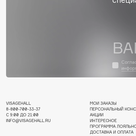
D
d'Alba
Dior
DABO
Divage
DARLING*
Dolce & Gabbana
Darphin
Dolomit
ВА
Davines
Dorco
Deonica
DP Daily Perfection
Согла
Dessange
Dr. Vranjes Firenze
инфор
E
VISAGEHALL
МОИ ЗАКАЗЫ
8-800-700-33-37
ПЕРСОНАЛЬНЫЙ КОНС
Eat My
Ella Bartsueva Brushes
C 9:00 ДО 21:00
АКЦИИ
Ecolatier
EMBRACE Haircare
INFO@VISAGEHALL.RU
ИНТЕРЕСНОЕ
ПРОГРАММА ЛОЯЛЬН
Ecotools
Emmanuelle Jane
ДОСТАВКА И ОПЛАТА
EGG
Enough