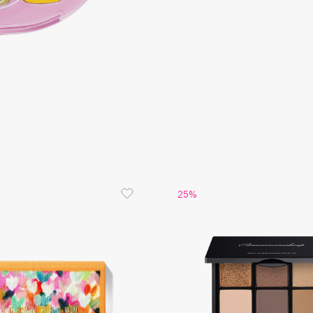
Aveda
Avene
Boadicea The Victorious
Bobbi Brown
BOOMSHOP
25%
BORK
Brunello Cucinelli
Bvlgari
by TERRY
BY WISHTREND
Byredo