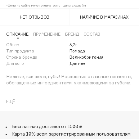
Adele for you
*Цена на сайте может отличаться от цены в офлайн
Black cherry mauve
60%
Финал лета
Advante
ЭКСКЛЮЗИВ
НЕТ ОТЗЫВОВ
НАЛИЧИЕ В МАГАЗИНАХ
1 АВГ - 31 АВГ
Brunch Pink Nude
60%
Aesop
Age Stop
Chauffeur Nude
45%
ЭКСКЛЮЗИВ
ОПИСАНИЕ
ПРИМЕНЕНИЕ
БРЕНД
СОСТАВ
AHFA Cosmetics
Объем
3,2г
Material Girl Wine
60%
Ajmal
Тип продукта
Помада
Страна бренда
Великобритания
Queen Pink
60%
Alix Avien
Для кого
Для нее
Allies of Skin
Siren pink
60%
AMAN
Нежные, как шелк, губы! Роскошные атласные пигменты,
обогащенные ингредиентами, ухаживающими за губами.
Stiletto Brown
45%
Amina Daudova Brushes
Amouage
Легкие и не высыхающие на губах, эти кремовые и
Vibe Red
60%
мягкие атласные формулы понравятся вам.
ЕЩЁ
Amuleto Di Casa
Доступна универсальная гамма оттенков губ,
60%
• Последний
Wifey Dusky Pink
Angiopharm
ЭКСКЛЮЗИВ
максимально комфортных и устойчивых к размазыванию
губ!
Annbeauty
Бесплатная доставка от 1500 ₽
Anua
Карта 10% всем зарегистрированным пользователям
Apadent