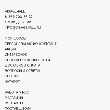
Deonica
Dessange
VISAGEHALL
8-800-700-33-37
Dior
C 9:00 ДО 21:00
Divage
INFO@VISAGEHALL.RU
Dolce & Gabbana
Dolomit
МОИ ЗАКАЗЫ
ПЕРСОНАЛЬНЫЙ КОНСУЛЬТАНТ
Dorco
АКЦИИ
DP Daily Perfection
ИНТЕРЕСНОЕ
Dr. Vranjes Firenze
ПРОГРАММА ЛОЯЛЬНОСТИ
Dr.Althea
ДОСТАВКА И ОПЛАТА
ВОПРОСЫ И ОТВЕТЫ
Dr.Ceuracle
БРЕНДЫ
Dr.Jart+
КАТАЛОГ
DSD de Luxe
РАБОТА У НАС
Dyson
МАГАЗИНЫ
КОНТАКТЫ
ПОСТАВЩИКАМ