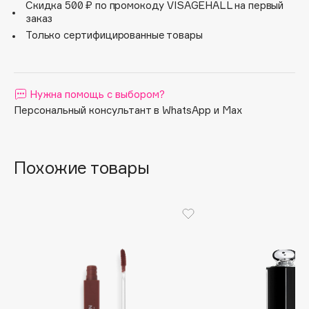
Скидка 500 ₽ по промокоду VISAGEHALL на первый
Apagard
заказ
Только сертифицированные товары
Aravia Professional
Arcadia
Archetype
Нужна помощь с выбором?
Architect Demidoff
Персональный консультант в WhatsApp и Max
ARIVE MAKEUP
Art&Fact
Art-Visage
Похожие товары
Artdeco
Astra
Atelier Rebul
Augustinus Bader
Aveda
Avene