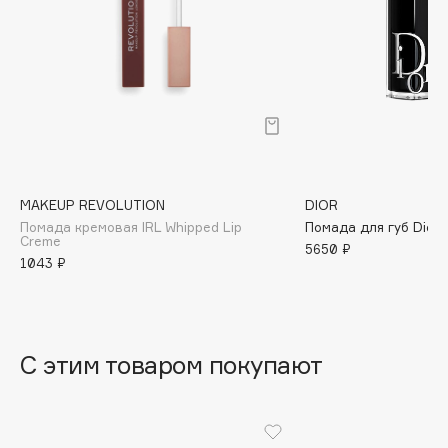
B
Babor
Baffy
Balmain Hair Couture
ЭКСКЛЮЗИВ
Banderas
Basicare
Batiste
MAKEUP REVOLUTION
DIOR
Beauty Bomb
Помада кремовая IRL Whipped Lip
Помада для губ Dior 
Creme
5650 ₽
Beauty Pati
1043 ₽
Beautyblades
НОВИНКА
beautyblender
Bebble
С этим товаром покупают
Beverly Hills Polo Club
Biodance
Bioderma