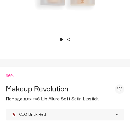
Подарки
Tom Ford
HFC
Для дома
Angiopharm
Техника
KIKO Milano
Estée Lauder
Clarins
0 - 9
60%
100BON
22|11
Makeup Revolution
Помада для губ Lip Allure Soft Satin Lipstick
A
CEO Brick Red
Acqua di Parma
Acque di Italia
Berry Boss