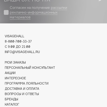
Biomed
Согласен на получение
рассылки
Biorepair
рекламно-информационных
Blanx
материалов
Blistex
BLOME
Boadicea The Victorious
VISAGEHALL
Bobbi Brown
8-800-700-33-37
C 9:00 ДО 21:00
BOOMSHOP
INFO@VISAGEHALL.RU
BORK
Brunello Cucinelli
МОИ ЗАКАЗЫ
ПЕРСОНАЛЬНЫЙ КОНСУЛЬТАНТ
Bvlgari
АКЦИИ
by TERRY
ИНТЕРЕСНОЕ
BY WISHTREND
ПРОГРАММА ЛОЯЛЬНОСТИ
Byredo
ДОСТАВКА И ОПЛАТА
ВОПРОСЫ И ОТВЕТЫ
БРЕНДЫ
C
КАТАЛОГ