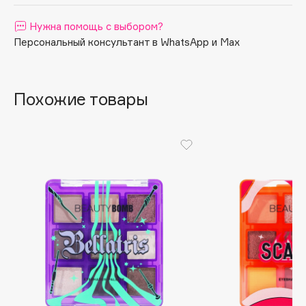
Apagard
Нужна помощь с выбором?
Aravia Professional
Персональный консультант в WhatsApp и Max
Arcadia
Archetype
Architect Demidoff
Похожие товары
ARIVE MAKEUP
Art&Fact
Art-Visage
Artdeco
Astra
Atelier Rebul
Augustinus Bader
Aveda
Avene