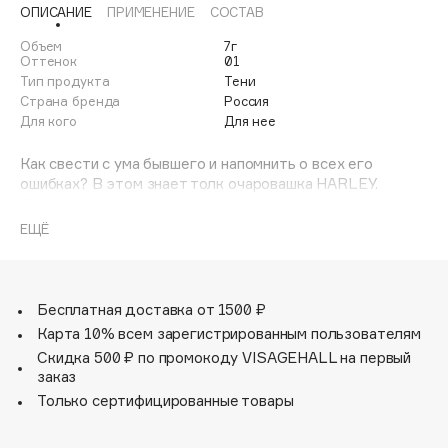
ОПИСАНИЕ
ПРИМЕНЕНИЕ
СОСТАВ
Adele for you
Финал лета
Advante
Объем
7г
ЭКСКЛЮЗИВ
Оттенок
01
1 АВГ - 31 АВГ
Aesop
Тип продукта
Тени
Age Stop
Страна бренда
Россия
ЭКСКЛЮЗИВ
Для кого
Для нее
AHFA Cosmetics
Ajmal
Как свести с ума бывшего и напомнить о всех его
ошибках? В этом знает толк очаровашка HARLEY.
Alix Avien
Палетка, как и «злодейка», вдохновившая нас на нее,
Allies of Skin
привнесет в вашу модную игру бунтарский рок-стиль.
ЕЩЁ
Палитра выполнена в красочный матовых тонах и
AMAN
любимых оттенках HARLEY – розовых и голубых. Также
Amina Daudova Brushes
в палетке есть нежный салатовый и кокетливые
Amouage
дьявольские оттенки: красный, темно-фиолетовый,
Бесплатная доставка от 1500 ₽
пурпурный.
Amuleto Di Casa
Карта 10% всем зарегистрированным пользователям
Angiopharm
Скидка 500 ₽ по промокоду VISAGEHALL на первый
ЭКСКЛЮЗИВ
заказ
Annbeauty
Только сертифицированные товары
Anua
Apadent