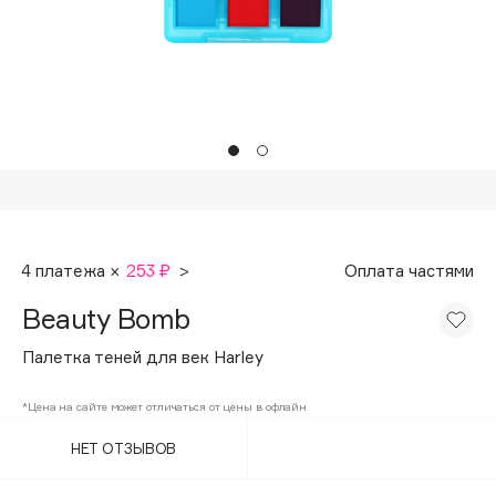
Подарки
Tom Ford
HFC
Для дома
Angiopharm
Техника
KIKO Milano
Estée Lauder
Clarins
0 - 9
4 платежа ×
253 ₽
>
Оплата частями
100BON
Beauty Bomb
22|11
Палетка теней для век Harley
A
*Цена на сайте может отличаться от цены в офлайн
НЕТ ОТЗЫВОВ
Acqua di Parma
Acque di Italia