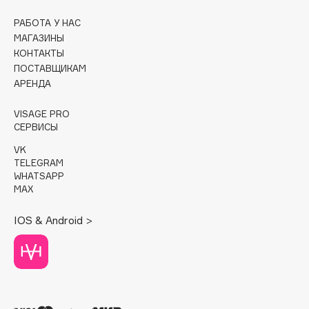
РАБОТА У НАС
Cadence
МАГАЗИНЫ
Capelli Dorati
КОНТАКТЫ
Carbon Theory
ПОСТАВЩИКАМ
Carmex
АРЕНДА
Carolina Herrera
VISAGE PRO
Catrice
СЕРВИСЫ
Celimax
VK
Cettua
TELEGRAM
WHATSAPP
Chupa Chups
MAX
Clarette
Clarins
IOS & Android >
Clarins Precious
НОВИНКА
Clinique
Clive Christian
Club De Nuit