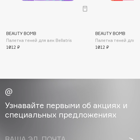
B
Babor
Baffy
BEAUTY BOMB
BEAUTY BOMB
Balmain Hair Couture
ЭКСКЛЮЗИВ
Палетка теней для век Bellatris
Палетка теней для ве
Banderas
1012 ₽
1012 ₽
Basicare
Batiste
Beauty Bomb
Beauty Pati
Beautyblades
НОВИНКА
beautyblender
Узнавайте первыми об акциях и
Bebble
специальных предложениях
Beverly Hills Polo Club
Biodance
Bioderma
ВАША ЭЛ. ПОЧТА