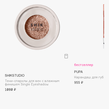
Biomed
Biorepair
Blanx
Blistex
BLOME
Boadicea The Victorious
Bobbi Brown
BOOMSHOP
BORK
Brunello Cucinelli
бестселлер
Bvlgari
PUPA
SHIKSTUDIO
by TERRY
Карандаш для губ Tru
Тени-спарклы для век с влажным
955 ₽
BY WISHTREND
финишем Single Eyeshadow
1080 ₽
Byredo
C