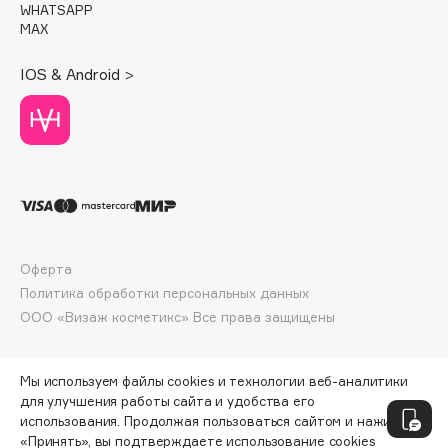
WHATSAPP
Deonica
MAX
Dessange
Dior
IOS & Android >
Divage
Dolce & Gabbana
Dolomit
Dorco
DP Daily Perfection
Dr. Vranjes Firenze
Dr.Althea
Оферта
Политика обработки персональных данных
Dr.Ceuracle
ООО «Визаж косметикс» Все права защищены
Dr.Jart+
DSD de Luxe
Dyson
Мы используем файлы cookies и технологии веб-аналитики
для улучшения работы сайта и удобства его
использования. Продолжая пользоваться сайтом и нажимая
«Принять», вы подтверждаете использование cookies