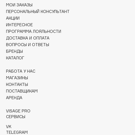
Collagenina
МОИ ЗАКАЗЫ
ПЕРСОНАЛЬНЫЙ КОНСУЛЬТАНТ
Consly
АКЦИИ
Corimo
ИНТЕРЕСНОЕ
CosRX
ПРОГРАММА ЛОЯЛЬНОСТИ
Cottolina
ДОСТАВКА И ОПЛАТА
ВОПРОСЫ И ОТВЕТЫ
Crescina
БРЕНДЫ
Cunzite
КАТАЛОГ
Curaprox
РАБОТА У НАС
МАГАЗИНЫ
D
КОНТАКТЫ
ПОСТАВЩИКАМ
АРЕНДА
d'Alba
DABO
VISAGE PRO
DARLING*
СЕРВИСЫ
Darphin
VK
Davines
TELEGRAM