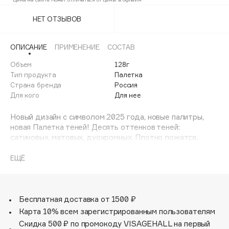
148
Adele for you
Финал лета
НЕТ ОТЗЫВОВ
Advante
149
ЭКСКЛЮЗИВ
1 АВГ - 31 АВГ
Aesop
ОПИСАНИЕ
ПРИМЕНЕНИЕ
СОСТАВ
Age Stop
ЭКСКЛЮЗИВ
Объем
128г
AHFA Cosmetics
Тип продукта
Палетка
Ajmal
Страна бренда
Россия
Для кого
Для нее
Alix Avien
Allies of Skin
Новый дизайн с символом 2025 года, новые палитры,
AMAN
новая Палетка теней! Десять оттенков теней:
сатиновых, матовых, дуохромных. Плотно ложатся,
Amina Daudova Brushes
легко растушевываются, наслаиваются и сочетаются
Amouage
друг с другом.
ЕЩЁ
Amuleto Di Casa
Angiopharm
ЭКСКЛЮЗИВ
Annbeauty
Бесплатная доставка от 1500 ₽
Карта 10% всем зарегистрированным пользователям
Anua
Скидка 500 ₽ по промокоду VISAGEHALL на первый
Apadent