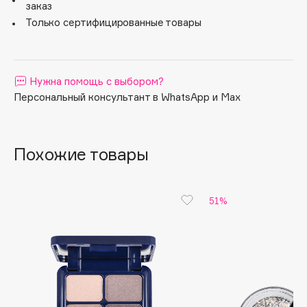
заказ
Apagard
Только сертифицированные товары
Aravia Professional
Arcadia
Archetype
Нужна помощь с выбором?
Architect Demidoff
Персональный консультант в WhatsApp и Max
ARIVE MAKEUP
Art&Fact
Похожие товары
Art-Visage
Artdeco
Astra
51%
Atelier Rebul
Augustinus Bader
Aveda
Avene