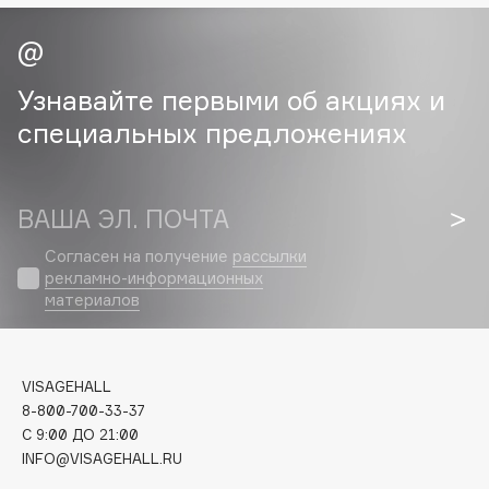
Cadence
Capelli Dorati
Узнавайте первыми об акциях и
Carbon Theory
специальных предложениях
Carmex
Carolina Herrera
Catrice
ВАША ЭЛ. ПОЧТА
Celimax
Согласен на получение
рассылки
Cettua
рекламно-информационных
Chupa Chups
материалов
Clarette
Clarins
Clarins Precious
НОВИНКА
VISAGEHALL
8-800-700-33-37
Clinique
C 9:00 ДО 21:00
Clive Christian
INFO@VISAGEHALL.RU
Club De Nuit