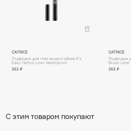
BLOME
C
Cadence
Chupa Chups
CATRICE
CATRICE
Capelli Dorati
Clarette
Подводка для глаз водостойкая It's
Подводка д
Carbon Theory
Clarins
Easy Tattoo Liner Waterproof
Brush Liner
363 ₽
363 ₽
Carmex
Clarins Precious
Carolina Herrera
Clinique
Catrice
Clive Christian
Celimax
Club De Nuit
Cettua
Collagenina
С этим товаром покупают