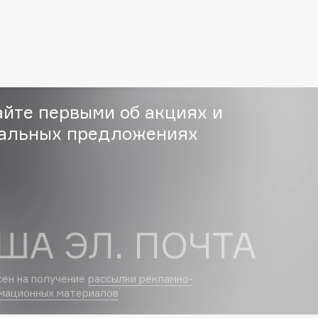
Eva Mosaic
Ex Nihilo
EXOARI L
айте первыми об акциях и
альных предложениях
Fragrance Du Bois
Frederic Malle
ША ЭЛ. ПОЧТА
Frudia
Funny Organix
сен на получение
рассылки рекламно-
мационных материалов