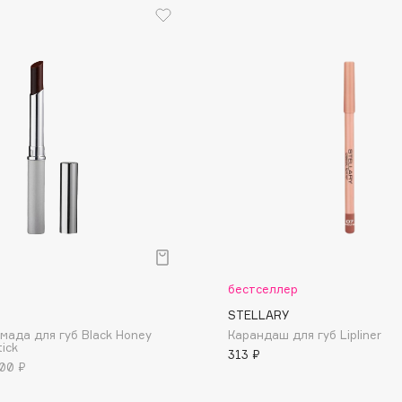
Dr.Althea
Dr.Ceuracle
Dr.Jart+
DSD de Luxe
Dyson
р
бестселлер
STELLARY
Estée Lauder
мада для губ Black Honey
Карандаш для губ Lipliner
tick
Etat Pur
313 ₽
00 ₽
Etude House
Etude organix