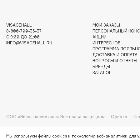
G
VISAGEHALL
МОИ ЗАКАЗЫ
Garnier
Giardino Magico
8-800-700-33-37
ПЕРСОНАЛЬНЫЙ КОНС
Gecko
Gillette
C 9:00 ДО 21:00
АКЦИИ
INFO@VISAGEHALL.RU
ИНТЕРЕСНОЕ
Geltek
Givenchy
ПРОГРАММА ЛОЯЛЬН
Genosys
Global Keratin
ДОСТАВКА И ОПЛАТА
ЭКСКЛЮЗИВ
ВОПРОСЫ И ОТВЕТЫ
Global White
Geomar
БРЕНДЫ
КАТАЛОГ
H
Hadat Cosmetics
HELIBEAUTY
ООО «Визаж косметикс» Все права защищены
Оферта
По
Hamis
Hempz
Hapica
HFC
Мы используем файлы cookies и технологии веб-аналитики для 