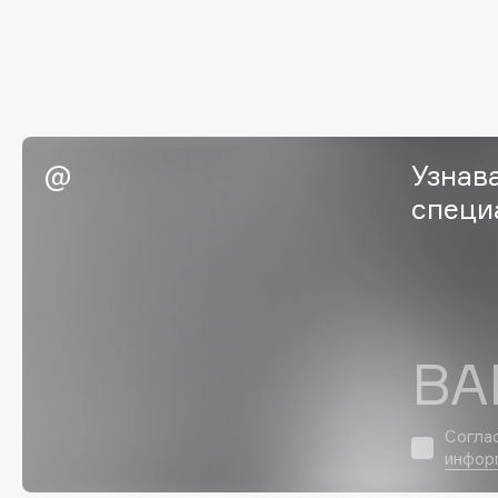
EGIA
EpilProfi
Eigshow
Erborian
Elemis
Essence
Elian Russia
Essential Parfums Paris
Elie Saab
Estrâde
Узнав
специ
F
FANE
Flipper
Farmstay
FLOEMA
ВА
Felce Azzurra
Floraïku
Fillerina
Forlle'd
ЭКСКЛЮЗИВ
Согла
Fiona Franchimon
инфор