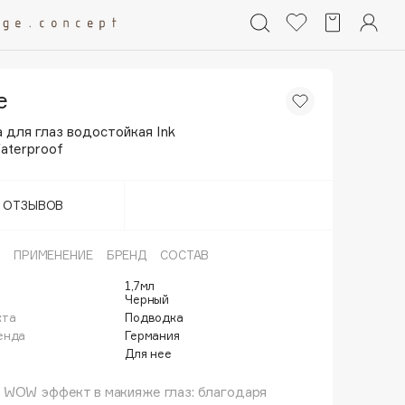
e
 для глаз водостойкая Ink
Waterproof
Т ОТЗЫВОВ
ПРИМЕНЕНИЕ
БРЕНД
СОСТАВ
1,7мл
Черный
кта
Подводка
енда
Германия
Для нее
 WOW эффект в макияже глаз: благодаря