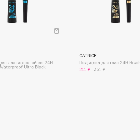
Consly
CATRICE
Corimo
ля глаз водостойкая 24H
Подводка для глаз 24H Brush
CosRX
 Waterproof Ultra Black
211 ₽
351 ₽
Cottolina
Crescina
Cunzite
Curaprox