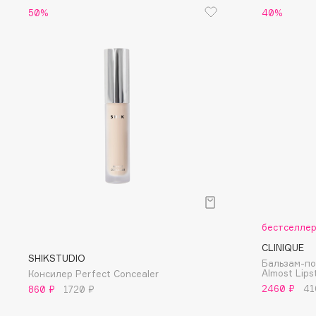
D
50%
40%
d'Alba
Dior
DABO
Divage
DARLING*
Dolce & Gabbana
Darphin
Dolomit
Davines
Dorco
Deonica
DP Daily Perfection
Dessange
Dr. Vranjes Firenze
E
бестселле
CLINIQUE
Eat My
Ella Bartsueva Brushes
SHIKSTUDIO
Бальзам-по
Almost Lips
Консилер Perfect Concealer
Ecolatier
EMBRACE Haircare
2460 ₽
41
860 ₽
1720 ₽
Ecotools
Emmanuelle Jane
EGG
Enough