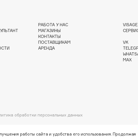
РАБОТА У НАС
VISAG
Gourmandise
УЛЬТАНТ
МАГАЗИНЫ
СЕРВИ
Grace Day
КОНТАКТЫ
ПОСТАВЩИКАМ
VK
Guerlain
ОСТИ
АРЕНДА
TELEG
Guess
WHATS
MAX
Holika Holika
литика обработки персональных данных
Holly Polly
Holy Land
улучшения работы сайта и удобства его использования. Продолжая