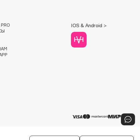
E PRO
IOS & Android >
СЫ
RAM
APP