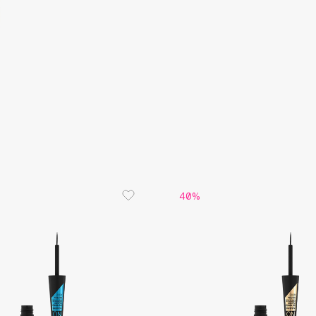
Aveda
Avene
Boadicea The Victorious
Bobbi Brown
BOOMSHOP
40%
BORK
Brunello Cucinelli
Bvlgari
by TERRY
BY WISHTREND
Byredo