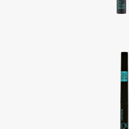
Подарки
0 - 9
Для дома
100BON
22|11
Техника
A
Acqua di Parma
Amina Daudova Brushes
Acque di Italia
Amouage
Adele for you
Amuleto Di Casa
Advante
Angiopharm
ЭКСКЛЮЗИВ
ЭКСКЛЮЗИВ
Aesop
Annbeauty
Age Stop
Anua
ЭКСКЛЮЗИВ
Apadent
AHFA Cosmetics
Apagard
Ajmal