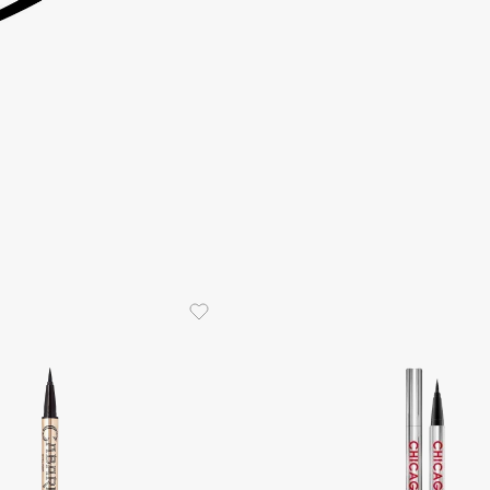
Gourmandise
Grace Day
Guerlain
Guess
Holika Holika
Holly Polly
Holy Land