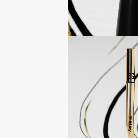
BLOME
C
Cadence
Chupa Chups
Capelli Dorati
Clarette
Carbon Theory
Clarins
Carmex
Clarins Precious
НОВИНКА
Carolina Herrera
Clinique
Catrice
Clive Christian
Celimax
Club De Nuit
Cettua
Collagenina