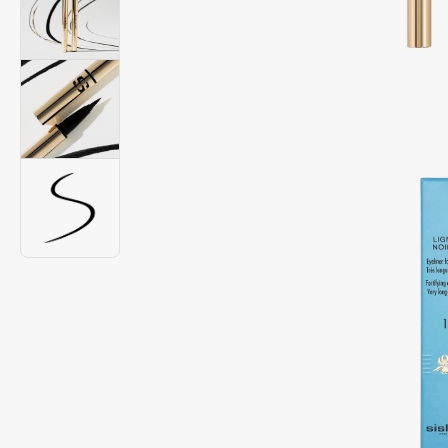
Подарки
0 - 9
Для дома
100BON
22|11
Техника
A
Acqua di Parma
Amina Daudova Brushes
Acque di Italia
Amouage
Adele for you
Amuleto Di Casa
Advante
Angiopharm
ЭКСКЛЮЗИВ
ЭКСКЛЮЗИВ
Aesop
Annbeauty
Age Stop
Anua
ЭКСКЛЮЗИВ
Apadent
AHFA Cosmetics
Apagard
Ajmal