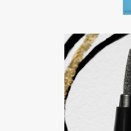
Aravia Professional
Alix Avien
Arcadia
Allies of Skin
Archetype
AMAN
B
Babor
beautyblender
Baffy
Bebble
Balmain Hair Couture
Beverly Hills Polo Club
ЭКСКЛЮЗИВ
Biodance
Banderas
Bioderma
Basicare
Biomed
Batiste
Biorepair
Beauty Bomb
Blanx
Beauty Pati
Blistex
Beautyblades
НОВИНКА