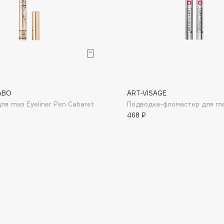
Institute Estelare
Instytutum
invisibobble
IS Clinical
ABO
ART-VISAGE
я глаз Eyeliner Pen Cabaret
Подводка-фломастер для гла
468 ₽
Jo Malone London
Juliette Has A Gun
Juvena