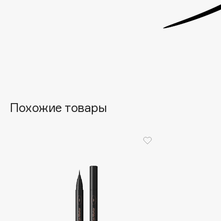
G
Garnier
Giardino Magico
Gecko
Gillette
Geltek
Givenchy
Genosys
Global Keratin
ЭКСКЛЮЗИВ
Global White
Geomar
Похожие товары
H
Hadat Cosmetics
HELIBEAUTY
Hamis
Hempz
Hapica
HFC