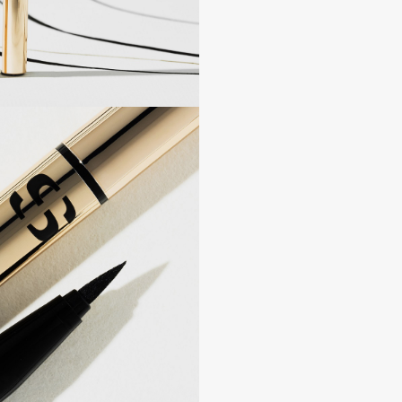
Dr.Althea
Dr.Ceuracle
Dr.Jart+
DSD de Luxe
Dyson
Estrâde
Estée Lauder
Etat Pur
Etude House