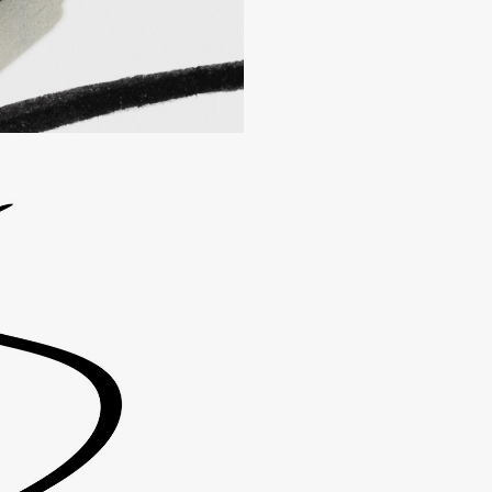
Etude organix
Eva Mosaic
Ex Nihilo
EXOARI L
Fragrance Du Bois
Frederic Malle
Frudia
Funny Organix