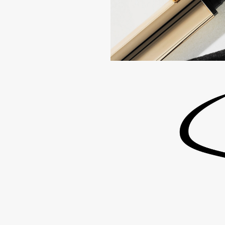
Eigshow
EpilProfi
Elemis
Erborian
Elian Russia
Essence
Elie Saab
Essential Parfums Paris
F
FANE
Flipper
Farmstay
FLOEMA
Felce Azzurra
Floraïku
Fillerina
Forlle'd
ЭКСКЛЮЗИВ
Fiona Franchimon