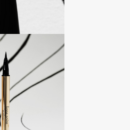
Consly
Corimo
CosRX
Cottolina
Crescina
Cunzite
Curaprox