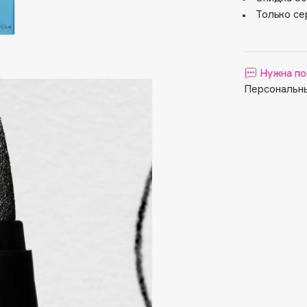
Aveda
Только се
Avene
Нужна по
Персональны
Boadicea The Victorious
Bobbi Brown
BOOMSHOP
BORK
Brunello Cucinelli
Bvlgari
by TERRY
BY WISHTREND
Byredo