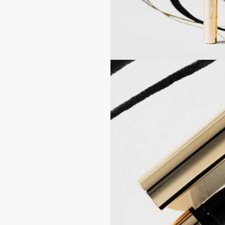
D
d'Alba
Dior
DABO
Divage
DARLING*
Dolce & Gabbana
Darphin
Dolomit
Davines
Dorco
Deonica
DP Daily Perfection
Dessange
Dr. Vranjes Firenze
E
Eat My
Ella Bartsueva Brushes
Ecolatier
EMBRACE Haircare
Ecotools
Emmanuelle Jane
EGIA
Enough