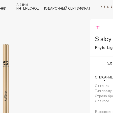
АКЦИИ
НКИ
ИНТЕРЕСНОЕ
ПОДАРОЧНЫЙ СЕРТИФИКАТ
P
Q
R
S
T
U
V
W
Y
Z
А - Я
Sisley
Phyto-Lig
5.0
Angiopharm
ОПИСАНИЕ
KIKO Milano
Оттенок
Estée Lauder
Тип проду
Clarins
Страна бр
Для кого
Высокоинт