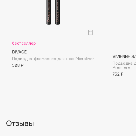
I
I Love My Hair
INGLOT
Iceberg
Initio
бестселлер
Icon Skin
Insight Professional
DIVAGE
Influence Beauty
Institut Esthederm
VIVIENNE S
Подводка-фломастер для глаз Microliner
Подводка дл
508 ₽
Premiere
732 ₽
J
James Read
Janeke
Jan Marini
Jimmy Choo
ЭКСКЛЮЗИВ
JMsolution
Jane Iredale
Отзывы