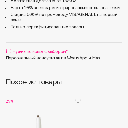
Бесплатная доставка от 1500 ₽
Apagard
Карта 10% всем зарегистрированным пользователям
Скидка 500 ₽ по промокоду VISAGEHALL на первый
Aravia Professional
заказ
Arcadia
Только сертифицированные товары
Archetype
Architect Demidoff
ARIVE MAKEUP
Нужна помощь с выбором?
Art&Fact
Персональный консультант в WhatsApp и Max
Art-Visage
Artdeco
Astra
Похожие товары
Atelier Rebul
Augustinus Bader
25%
Aveda
Avene