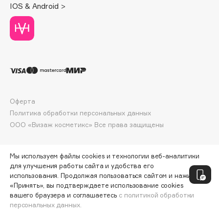
Collagenina
IOS & Android >
Consly
Corimo
CosRX
Cottolina
Crescina
Cunzite
Curaprox
Оферта
Политика обработки персональных данных
ООО «Визаж косметикс» Все права защищены
D
Мы используем файлы cookies и технологии веб-аналитики
d'Alba
для улучшения работы сайта и удобства его
DABO
использования. Продолжая пользоваться сайтом и нажимая
DARLING*
«Принять», вы подтверждаете использование cookies
вашего браузера и соглашаетесь
с политикой обработки
Darphin
персональных данных.
ДОБАВИТЬ В КОРЗИНУ
5625 ₽
7500 ₽
Davines