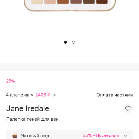
Подарки
Tom Ford
HFC
Для дома
Angiopharm
Техника
KIKO Milano
Estée Lauder
Clarins
0 - 9
25%
100BON
22|11
4 платежа ×
1406 ₽
>
Оплата частями
Jane Iredale
A
Палетка теней для век
Acqua di Parma
Acque di Italia
25%
• Последний
Матовый нюд/Naturally Matte