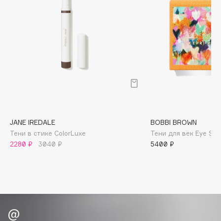
B
Babor
Baffy
Balmain Hair Couture
ЭКСКЛЮЗИВ
Banderas
Basicare
Batiste
Beauty Bomb
JANE IREDALE
BOBBI BROWN
Beauty Pati
Тени в стике ColorLuxe
Тени для век Eye Sha
Beautyblades
НОВИНКА
2280 ₽
3040 ₽
5400 ₽
beautyblender
Bebble
Beverly Hills Polo Club
Biodance
Bioderma