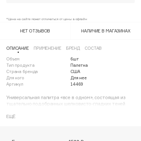
Adele for you
Волшебный шторм/Storm Chaser
Финал лета
Advante
ЭКСКЛЮЗИВ
*Цена на сайте может отличаться от цены в офлайн
1 АВГ - 31 АВГ
25%
• Последний
Натуральный гламур/Naturally
Aesop
Glam
НЕТ ОТЗЫВОВ
НАЛИЧИЕ В МАГАЗИНАХ
Age Stop
ЭКСКЛЮЗИВ
Основа всех основ/Pure Basics
25%
AHFA Cosmetics
ОПИСАНИЕ
ПРИМЕНЕНИЕ
БРЕНД
СОСТАВ
Ajmal
Солнечные блики/Solar Flare
Объем
6шт
Alix Avien
Тип продукта
Палетка
Allies of Skin
Страна бренда
США
AMAN
Для кого
Для нее
Артикул
14469
Amina Daudova Brushes
Amouage
Универсальная палитра «все в одном», состоящая из
Amuleto Di Casa
тщательно подобранных шелковисто-гладких теней
для насыщенного цвета и безграничного образа.
Angiopharm
ЭКСКЛЮЗИВ
Нежный и безопасный для чувствительных глаз.
ЕЩЁ
Annbeauty
Anua
Apadent