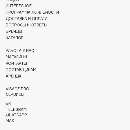
ИНТЕРЕСНОЕ
Cadence
ПРОГРАММА ЛОЯЛЬНОСТИ
ДОСТАВКА И ОПЛАТА
Capelli Dorati
ВОПРОСЫ И ОТВЕТЫ
Carbon Theory
БРЕНДЫ
Carmex
КАТАЛОГ
Carolina Herrera
РАБОТА У НАС
Catrice
МАГАЗИНЫ
Celimax
КОНТАКТЫ
Cettua
ПОСТАВЩИКАМ
Chupa Chups
АРЕНДА
Clarette
VISAGE PRO
Clarins
СЕРВИСЫ
Clarins Precious
VK
Clinique
TELEGRAM
WHATSAPP
Clive Christian
MAX
Club De Nuit