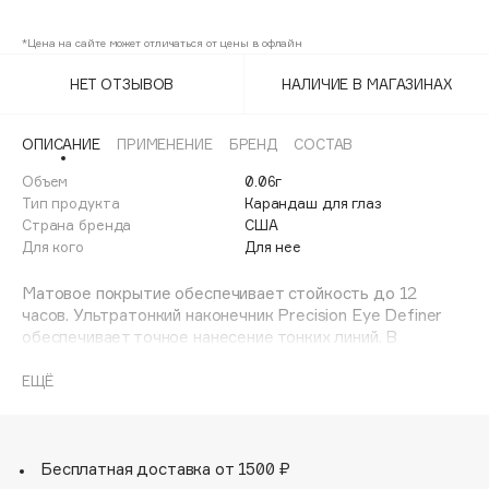
Kohl
Adele for you
Финал лета
*Цена на сайте может отличаться от цены в офлайн
Advante
ЭКСКЛЮЗИВ
1 АВГ - 31 АВГ
Aesop
НЕТ ОТЗЫВОВ
НАЛИЧИЕ В МАГАЗИНАХ
Age Stop
ЭКСКЛЮЗИВ
AHFA Cosmetics
ОПИСАНИЕ
ПРИМЕНЕНИЕ
БРЕНД
СОСТАВ
Ajmal
Объем
0.06г
Тип продукта
Карандаш для глаз
Alix Avien
Страна бренда
США
Allies of Skin
Для кого
Для нее
AMAN
Матовое покрытие обеспечивает стойкость до 12
Amina Daudova Brushes
часов. Ультратонкий наконечник Precision Eye Definer
Amouage
обеспечивает точное нанесение тонких линий. В
сочетании с уникальной гелевой формулой, он легко
Amuleto Di Casa
наносится. Механический карандаш с двусторонней
ЕЩЁ
Angiopharm
ЭКСКЛЮЗИВ
кисточкой для коррекции или растушевки контура глаз.
Annbeauty
Карандаш для глаз представлен в двух оттенках:
Anua
черный и коричневый.
Бесплатная доставка от 1500 ₽
Apadent