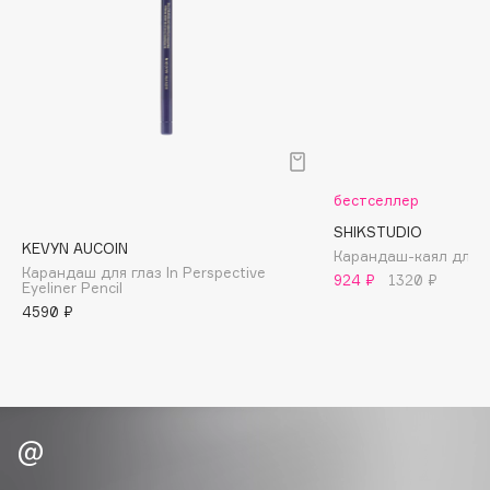
B
Babor
Baffy
Balmain Hair Couture
ЭКСКЛЮЗИВ
Banderas
Basicare
бестселлер
Batiste
SHIKSTUDIO
Beauty Bomb
KEVYN AUCOIN
Карандаш-каял для гл
Карандаш для глаз In Perspective
Beauty Pati
924 ₽
1320 ₽
Eyeliner Pencil
Beautyblades
4590 ₽
НОВИНКА
beautyblender
Bebble
Beverly Hills Polo Club
Biodance
Bioderma