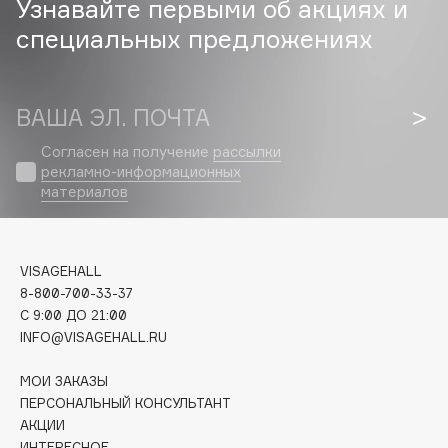
Узнавайте первыми об акциях и
Biomed
специальных предложениях
Biorepair
Blanx
Blistex
ВАША ЭЛ. ПОЧТА
BLOME
Boadicea The Victorious
Согласен на получение
рассылки
рекламно-информационных
Bobbi Brown
материалов
BOOMSHOP
BORK
Brunello Cucinelli
VISAGEHALL
Bvlgari
8-800-700-33-37
by TERRY
C 9:00 ДО 21:00
INFO@VISAGEHALL.RU
BY WISHTREND
Byredo
МОИ ЗАКАЗЫ
ПЕРСОНАЛЬНЫЙ КОНСУЛЬТАНТ
АКЦИИ
C
ИНТЕРЕСНОЕ