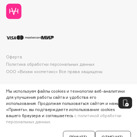
Collagenina
Consly
Corimo
CosRX
Cottolina
Crescina
Cunzite
Оферта
Curaprox
Политика обработки персональных данных
ООО «Визаж косметикс» Все права защищены
D
Мы используем файлы cookies и технологии веб-аналитики
для улучшения работы сайта и удобства его
d'Alba
использования. Продолжая пользоваться сайтом и нажимая
DABO
«Принять», вы подтверждаете использование cookies
DARLING*
вашего браузера и соглашаетесь
с политикой обработки
персональных данных.
ДОБАВИТЬ В КОРЗИНУ
5590 ₽
Darphin
Davines