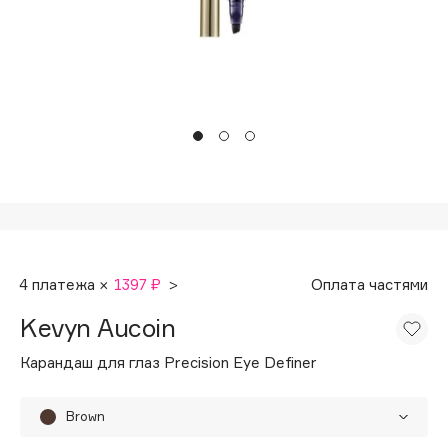
Подарки
Tom Ford
HFC
Для дома
Angiopharm
Техника
KIKO Milano
Estée Lauder
Clarins
0 - 9
100BON
4 платежа ×
1397 ₽
>
Оплата частями
22|11
Kevyn Aucoin
A
Карандаш для глаз Precision Eye Definer
Acqua di Parma
Brown
Acque di Italia