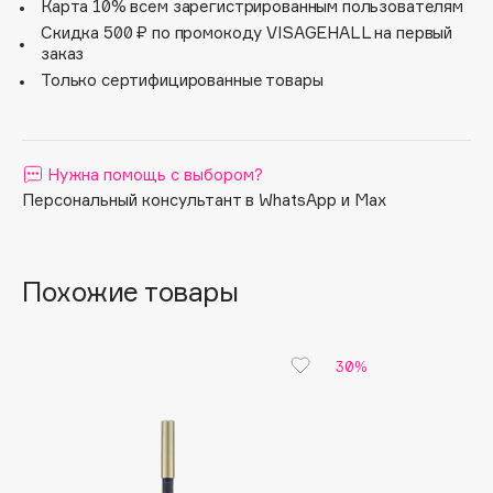
Карта 10% всем зарегистрированным пользователям
Apagard
Скидка 500 ₽ по промокоду VISAGEHALL на первый
заказ
Aravia Professional
Только сертифицированные товары
Arcadia
Archetype
Architect Demidoff
Нужна помощь с выбором?
ARIVE MAKEUP
Персональный консультант в WhatsApp и Max
Art&Fact
Art-Visage
Artdeco
Похожие товары
Astra
Atelier Rebul
Augustinus Bader
30%
Aveda
Avene