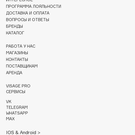
ПРОГРАММА ЛОЯЛЬНОСТИ
Cadence
ДОСТАВКА И ОПЛАТА
Capelli Dorati
ВОПРОСЫ И ОТВЕТЫ
БРЕНДЫ
Carbon Theory
КАТАЛОГ
Carmex
Carolina Herrera
РАБОТА У НАС
МАГАЗИНЫ
Catrice
КОНТАКТЫ
Celimax
ПОСТАВЩИКАМ
Cettua
АРЕНДА
Chupa Chups
VISAGE PRO
Clarette
СЕРВИСЫ
Clarins
VK
Clarins Precious
TELEGRAM
Clinique
WHATSAPP
MAX
Clive Christian
Club De Nuit
IOS & Android >