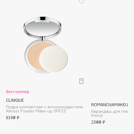
Biomed
Biorepair
Blanx
Blistex
BLOME
Boadicea The Victorious
Bobbi Brown
BOOMSHOP
BORK
Brunello Cucinelli
Bvlgari
бестселлер
by TERRY
CLINIQUE
BY WISHTREND
ROMANOVAMAKEUP
Пудра компактная с антиоксидантами
Byredo
Almost Powder Make-up SPF15
Карандаш для глаз S
Pencil
6190 ₽
2300 ₽
C