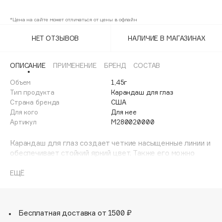
\Ebony
Adele for you
Финал лета
*Цена на сайте может отличаться от цены в офлайн
Advante
ЭКСКЛЮЗИВ
1 АВГ - 31 АВГ
Aesop
НЕТ ОТЗЫВОВ
НАЛИЧИЕ В МАГАЗИНАХ
Age Stop
ЭКСКЛЮЗИВ
AHFA Cosmetics
ОПИСАНИЕ
ПРИМЕНЕНИЕ
БРЕНД
СОСТАВ
Ajmal
Объем
1,45г
Тип продукта
Карандаш для глаз
Alix Avien
Страна бренда
США
Allies of Skin
Для кого
Для нее
AMAN
Артикул
M280020000
Amina Daudova Brushes
Карандаш для глаз создает четкие насыщенные линии и
Amouage
обеспечивает стойкий яркий цвет. Также его можно
растушевать для создания красивого дымчатого
Amuleto Di Casa
эффекта.
ЕЩЁ
Angiopharm
ЭКСКЛЮЗИВ
Annbeauty
Anua
Бесплатная доставка от 1500 ₽
Apadent