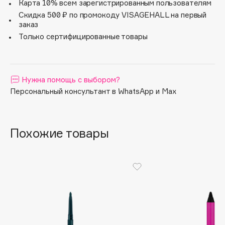
Карта 10% всем зарегистрированным пользователям
Apagard
Скидка 500 ₽ по промокоду VISAGEHALL на первый
заказ
Aravia Professional
Только сертифицированные товары
Arcadia
Archetype
Architect Demidoff
Нужна помощь с выбором?
ARIVE MAKEUP
Персональный консультант в WhatsApp и Max
Art&Fact
Art-Visage
Artdeco
Похожие товары
Astra
Atelier Rebul
Augustinus Bader
Aveda
Avene